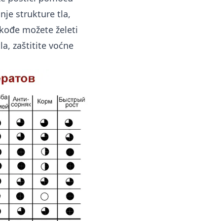
je strukture tla,
akođe možete želeti
a, zaštitite voćne