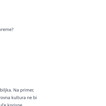
 vreme?
iljka. Na primer,
rovna kultura ne bi
vuče korisne