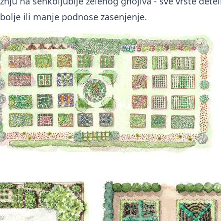
ažnju na senkoljublje zelenog gnojiva - sve vrste dete
ž bolje ili manje podnose zasenjenje.