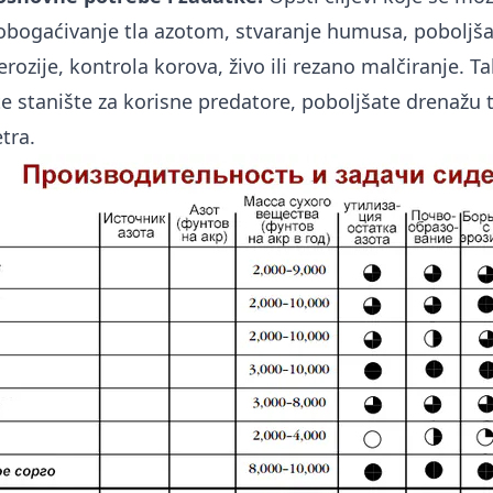
 obogaćivanje tla azotom, stvaranje humusa, poboljšan
rozije, kontrola korova, živo ili rezano malčiranje. T
 stanište za korisne predatore, poboljšate drenažu tl
tra.