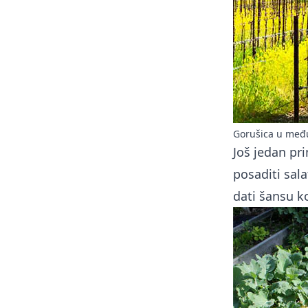
Gorušica u međ
Još jedan pr
posaditi sala
dati šansu ko