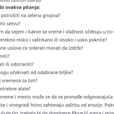
vnost različitih siderata
bi ovakva pitanja:
potrošiti na zelena gnojiva?
iti setvu?
m da sejem i kakvo se vreme i vlažnost očekuju u to
otrebno nisko i raštrkanо ili visoko i usko pokriće?
ne uslove će siderati morati da izdrže?
miti?
i ili odstraniti?
ogu očekivati od odabrane biljke?
ti vremena za tim?
otrebne alate?
j, vreme i mesto može se da se pronađe odgovarajuća b
e i vinogradi hitno zahtevaju zaštitu od erozije. Pok
ušuje tlo, trebala bi da doprinese fiksaciji azota i pri