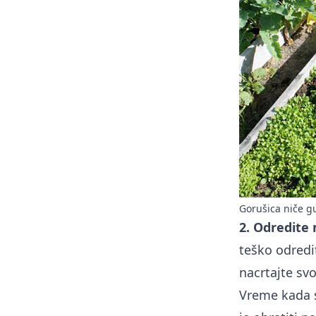
Gorušica niče g
2. Odredite
teško odredit
nacrtajte sv
Vreme kada s