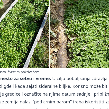
usto, čvrstim pokrivačem.
 mesto za setvu i vreme.
U cilju poboljšanja zdravlja 
i gde i kada sejati sideralne biljke. Korisno može biti
oje gredice i označite na njima datum sadnje i približ
e zemlja nalazi “pod crnim parom” treba iskoristiti z