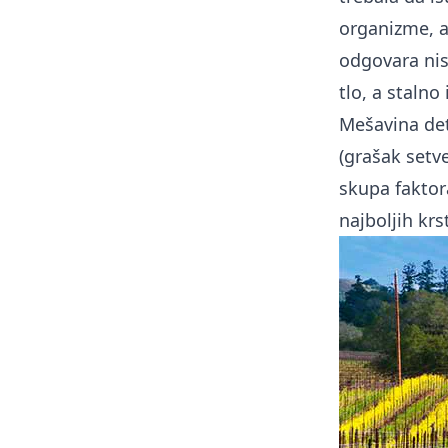
organizme, a
odgovara nis
tlo, a stalno
Mešavina det
(grašak setve
skupa faktora
najboljih krs