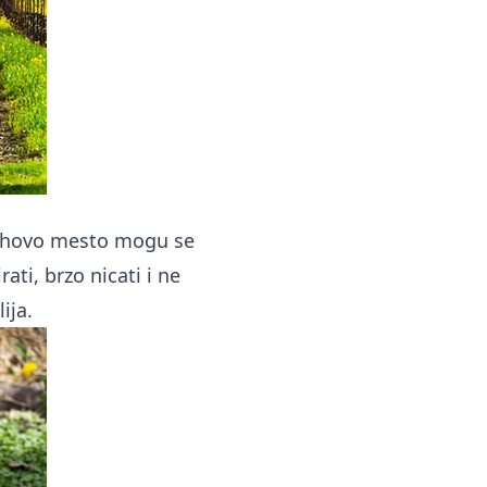
njihovo mesto mogu se
ati, brzo nicati i ne
ija.