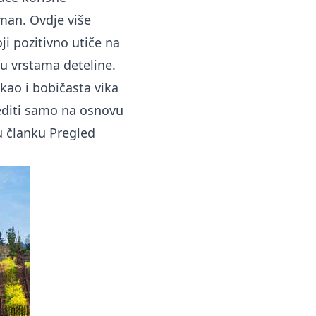
tman. Ovdje više
i pozitivno utiče na
ju vrstama deteline.
kao i bobičasta vika
rediti samo na osnovu
 u članku
Pregled