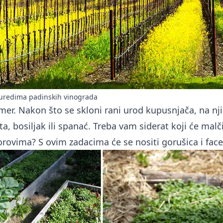
uredima padinskih vinograda
imer. Nakon što se skloni rani urod kupusnjača, na 
ta, bosiljak ili spanać. Treba vam siderat koji će malčir
rovima? S ovim zadacima će se nositi gorušica i facel