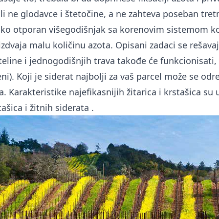
li ne glodavce i štetočine, a ne zahteva poseban tre
ko otporan višegodišnjak sa korenovim sistemom koj
 izdvaja malu količinu azota. Opisani zadaci se rešava
eline i jednogodišnjih trava takođe će funkcionisati, 
ni). Koji je siderat najbolji za vaš parcel može se od
. Karakteristike najefikasnijih žitarica i krstašica su
tašica i žitnih siderata
.