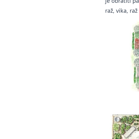
je obratiti p
raž, vika, ra