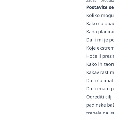
Zadaci i produkti
Postavite se
Koliko mogu 
Kako ću obav
Kada planira
Da li mi je p
Koje ekstrem
Hoće li prezi
Kako ih zaorat
Kakav rast m
Da li ću ima
Da li imam p
Odrediti cil
padinske bašt
trebala da is