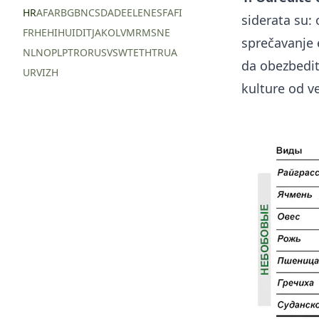
HR
AF
AR
BG
BN
CS
DA
DE
EL
EN
ES
FA
FI
siderata su:
FR
HE
HI
HU
ID
IT
JA
KO
LV
MR
MS
NE
sprečavanje e
NL
NO
PL
PT
RO
RU
SV
SW
TE
TH
TR
UA
da obezbedite
UR
VI
ZH
kulture od ve