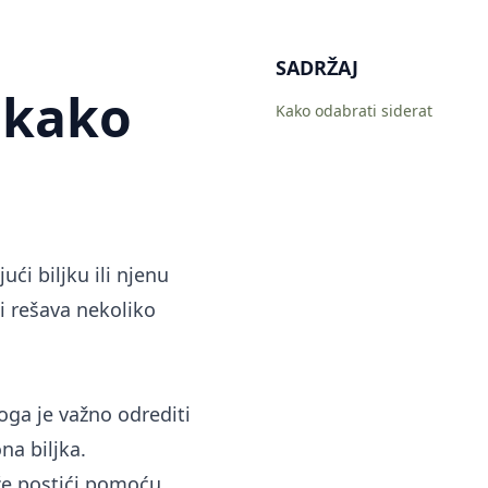
SADRŽAJ
i kako
Kako odabrati siderat
ći biljku ili njenu
i rešava nekoliko
oga je važno odrediti
na biljka.
že postići pomoću