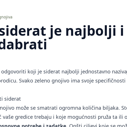
 gnojiva
 siderat je najbolji 
dabrati
dgovoriti koji je siderat najbolji jednostavno nazivaju
rodicu. Svako zeleno gnojivo ima svoje specifičnosti 
i siderat
nojivo može se smatrati ogromna količina biljaka. St
vaše gredice trebaju i koje mogućnosti pruža ta ili o
 osnovne potrebe i zadatke.
Opšti ciljevi koje se mo