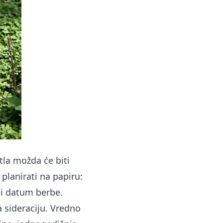
tla možda će biti
 planirati na papiru:
ni datum berbe.
a sideraciju. Vredno