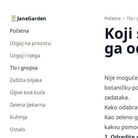
JaneGarden
Koji siderat je najbolji i kako ga odabrati
Početna
Tlo i
Koji
Početna
ga o
Uzgoj na prozoru
Uzgoj i njega
Tlo i gnojiva
Nije moguće o
Zaštita biljaka
botaničku po
Gljive kod kuće
zadataka.
Zelena ljekarna
Kako odabrat
Kao zeleno g
Kuhinja
kakvu pomoć 
Ostalo
1. Odredite