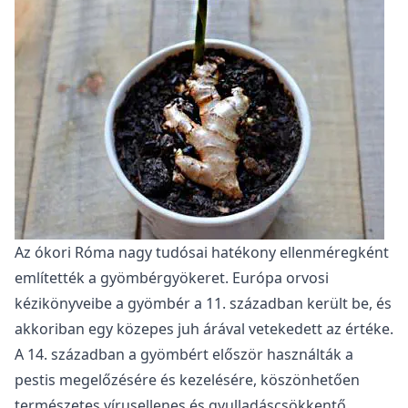
Az ókori Róma nagy tudósai hatékony ellenméregként
említették a gyömbérgyökeret. Európa orvosi
kézikönyveibe a gyömbér a 11. században került be, és
akkoriban egy közepes juh árával vetekedett az értéke.
A 14. században a gyömbért először használták a
pestis megelőzésére és kezelésére, köszönhetően
természetes vírusellenes és gyulladáscsökkentő