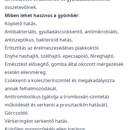
összetevőinek.
Miben lehet hasznos a gyömbér
:
Köptető hatás.
Antibakteriális, gyulladáscsökkentő, antimikrobiális,
antiszeptikus, baktericid hatás.
Értisztítás az érelmeszesedéses plakkoktól.
Enyhe hashajtó, szélhajtó, epecsapoló, féreghajtó.
Emésztést elősegítő, gomba által okozott mérgezések
esetén ellenméreg.
Csökkenti a koleszterinszintet és megakadályozza
annak felhalmozódását.
Antitrombotikus (gátolja a tromboxán-szintetáz
működését és serkenti a prosztaciklin hatását).
Görcsoldó.
Vérkeringést serkentő hatás.
Külsőleg gyomorfekély ellen hatásos.