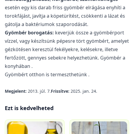
esetén egy kis darab friss gyömbér elrágása enyhíti a
torokfájást, javítja a köpetürítést, csökkenti a lázat és
gátolja a baktériumok szaporodását.
Gyömbér borogatás:
keverjük össze a gyömbérport
vízzel, vagy készítsünk pépesre tört gyömbért, amelyet
gézkötésen keresztül fekélyekre, kelésekre, illetve
fertőzött, gennyes sebekre helyezhetünk.
Gyömbér a
konyhában
.
Gyömbért
otthon is termeszthetünk
.
Megjelent:
2013. júl. 7.
Frissítve:
2025. jan. 24.
Ezt is kedvelheted