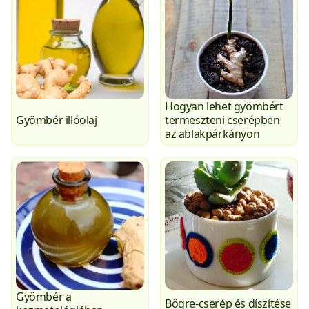
Hogyan lehet gyömbért
Gyömbér illóolaj
termeszteni cserépben
az ablakpárkányon
Gyömbér a
Bögre-cserép és díszítése