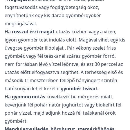
fogszuvasodás vagy fogágybetegség okoz,
enyhíthetünk egy kis darab gyömbérgyökér
megrágásával.
Ha
rosszul érzi magát
utazás közben vagy a vízen,
igyon gyömbér teát indulás előtt. Magával vihet egy kis
üvegcse
gyömbér illóolajat
. Pár vékony szelet friss
gyömbér, vagy fél teáskanál száraz gyömbér forró,
nem forrásban lévő vízzel leöntve, és ezt 30 perccel az
utazás előtt elfogyasztva segíthet. A terhesség első és
második trimeszterében fellépő hányingert szintén
hatékonyan lehet kezelni
gyömbér teával
.
Ha
gyomorrontás
következik be mérgezés miatt,
keverjünk fél pohár natúr joghurtot vagy biokefirt fél
pohár vízzel, majd adjunk hozzá fél teáskanál őrölt
gyömbért.
Mandulagyulladás
,
hörghurut
,
szamárköhögés