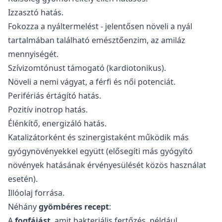
Izzasztó hatás.
Fokozza a nyáltermelést - jelentősen növeli a nyál
tartalmában található emésztőenzim, az amiláz
mennyiségét.
Szívizomtónust támogató (kardiotonikus).
Növeli a nemi vágyat, a férfi és női potenciát.
Perifériás értágító hatás.
Pozitív inotrop hatás.
Élénkítő, energizáló hatás.
Katalizátorként és szinergistaként működik más
gyógynövényekkel együtt (elősegíti más gyógyító
növények hatásának érvényesülését közös használat
esetén).
Illóolaj forrása.
Néhány
gyömbéres recept
:
A
fogfájást
, amit bakteriális fertőzés, például