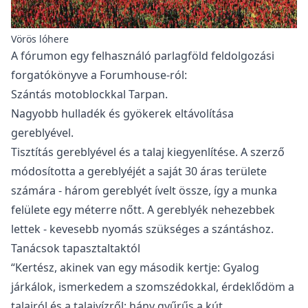
Vörös lóhere
A fórumon egy felhasználó parlagföld feldolgozási
forgatókönyve a Forumhouse-ról:
Szántás motoblockkal Tarpan.
Nagyobb hulladék és gyökerek eltávolítása
gereblyével.
Tisztítás gereblyével és a talaj kiegyenlítése. A szerző
módosította a gereblyéjét a saját 30 áras területe
számára - három gereblyét ívelt össze, így a munka
felülete egy méterre nőtt. A gereblyék nehezebbek
lettek - kevesebb nyomás szükséges a szántáshoz.
Tanácsok tapasztaltaktól
“Kertész, akinek van egy második kertje: Gyalog
járkálok, ismerkedem a szomszédokkal, érdeklődöm a
talajról és a talajvízről; hány gyűrűs a kút,