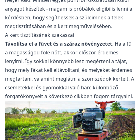
helyénvaló. Minden egyes pontról fokozatosan külön
anyagot készítek - magam is próbálok eligibilis lenni a
kérdésben, hogy segíthessek a szüleimnek a telek
megtisztításában és a kert megművelésében.
A kert tisztításának szakaszai
Távolítsa el a füvet és a száraz növényzetet
. Ha a fű
a magasságod fölé nőtt, akkor először érdemes
lenyírni. Így sokkal könnyebb lesz megérteni a tájat,
hogy mely fákat kell eltávolítani, és melyeket érdemes
megtartani, valamint meglátni a szomszédok kerteit. A
csemetékkel és gyomokkal való harc különböző
forgatókönyveit a következő cikkben fogom tárgyalni.