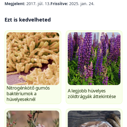
Megjelent:
2017. júl. 13.
Frissítve:
2025. jan. 24.
Ezt is kedvelheted
Nitrogénkötő gumós
A legjobb hüvelyes
baktériumok a
zöldtrágyák áttekintése
hüvelyeseknél