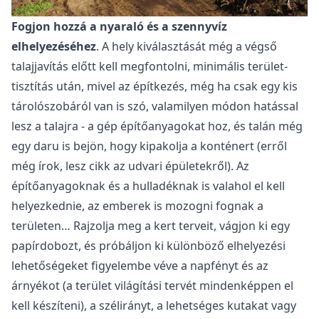
Fogjon hozzá a nyaraló és a szennyvíz
elhelyezéséhez
. A hely kiválasztását még a végső
talajjavítás előtt kell megfontolni, minimális terület-
tisztítás után, mivel az építkezés, még ha csak egy kis
tárolószobáról van is szó, valamilyen módon hatással
lesz a talajra - a gép építőanyagokat hoz, és talán még
egy daru is bejön, hogy kipakolja a konténert (erről
még írok, lesz cikk az udvari épületekről). Az
építőanyagoknak és a hulladéknak is valahol el kell
helyezkednie, az emberek is mozogni fognak a
területen… Rajzolja meg a kert terveit, vágjon ki egy
papírdobozt, és próbáljon ki különböző elhelyezési
lehetőségeket figyelembe véve a napfényt és az
árnyékot (a terület világítási tervét mindenképpen el
kell készíteni), a szélirányt, a lehetséges kutakat vagy