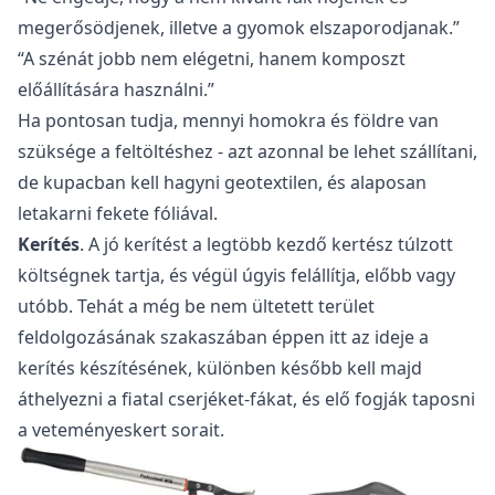
megerősödjenek, illetve a gyomok elszaporodjanak.”
“A szénát jobb nem elégetni, hanem komposzt
előállítására használni.”
Ha pontosan tudja, mennyi homokra és földre van
szüksége a feltöltéshez - azt azonnal be lehet szállítani,
de kupacban kell hagyni geotextilen, és alaposan
letakarni fekete fóliával.
Kerítés
. A jó kerítést a legtöbb kezdő kertész túlzott
költségnek tartja, és végül úgyis felállítja, előbb vagy
utóbb. Tehát a még be nem ültetett terület
feldolgozásának szakaszában éppen itt az ideje a
kerítés készítésének, különben később kell majd
áthelyezni a fiatal cserjéket-fákat, és elő fogják taposni
a veteményeskert sorait.