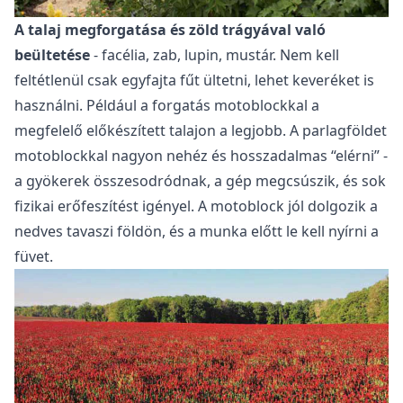
A talaj megforgatása és zöld trágyával való
beültetése
- facélia, zab, lupin, mustár. Nem kell
feltétlenül csak egyfajta fűt ültetni, lehet keveréket is
használni. Például a forgatás motoblockkal a
megfelelő előkészített talajon a legjobb. A parlagföldet
motoblockkal nagyon nehéz és hosszadalmas “elérni” -
a gyökerek összesodródnak, a gép megcsúszik, és sok
fizikai erőfeszítést igényel. A motoblock jól dolgozik a
nedves tavaszi földön, és a munka előtt le kell nyírni a
füvet.