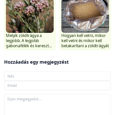
Melyik zöldtrágya a
Hogyan kell vetni, mikor
legjobb. A legjobb
kell vetni és mikor kell
gabonafélék és keresztes
betakarítani a zöldtrágyát
virágúak áttekintése.
Hozzáadás egy megjegyzést
A neved
Az e-mailed
A megjegyzésed