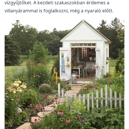
vízgyűjtőket. A kezdeti szakaszokban érdemes a
villanyárammal is foglalkozni, még a nyaraló előtt.