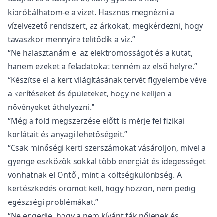
kipróbálhatom-e a vizet. Hasznos megnézni a
vízelvezető rendszert, az árkokat, megkérdezni, hogy
tavaszkor mennyire telítődik a víz.”
“Ne halasztanám el az elektromosságot és a kutat,
hanem ezeket a feladatokat tenném az első helyre.”
“Készítse el a kert világításának tervét figyelembe véve
a kerítéseket és épületeket, hogy ne kelljen a
növényeket áthelyezni.”
“Még a föld megszerzése előtt is mérje fel fizikai
korlátait és anyagi lehetőségeit.”
“Csak minőségi kerti szerszámokat vásároljon, mivel a
gyenge eszközök sokkal több energiát és idegességet
vonhatnak el Öntől, mint a költségkülönbség. A
kertészkedés örömöt kell, hogy hozzon, nem pedig
egészségi problémákat.”
“Ne engedje, hogy a nem kívánt fák nőjenek és