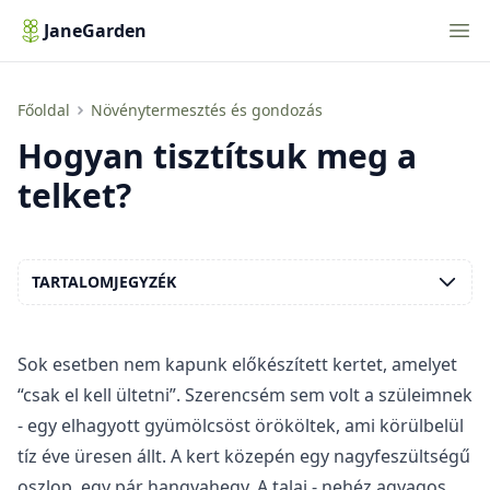
Nav
JaneGarden
Hogyan tisztítsuk meg a telket?
Főoldal
Növénytermesztés és gondozás
Hogyan tisztítsuk meg a
telket?
TARTALOMJEGYZÉK
Sok esetben nem kapunk előkészített kertet, amelyet
“csak el kell ültetni”. Szerencsém sem volt a szüleimnek
- egy elhagyott gyümölcsöst örököltek, ami körülbelül
tíz éve üresen állt. A kert közepén egy nagyfeszültségű
oszlop, egy pár hangyahegy. A talaj - nehéz agyagos