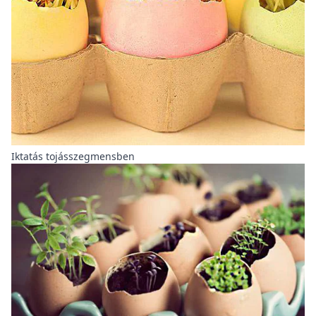
Iktatás tojásszegmensben