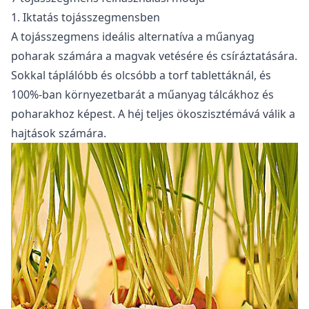
1. Iktatás tojásszegmensben
A tojásszegmens ideális alternatíva a műanyag
poharak számára a magvak vetésére és csíráztatására.
Sokkal táplálóbb és olcsóbb a torf tablettáknál, és
100%-ban környezetbarát a műanyag tálcákhoz és
poharakhoz képest. A héj teljes ökoszisztémává válik a
hajtások számára.