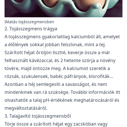
Iktatás tojásszegmensben
2. Tojásszegmens trágya
A tojásszegmens gyakorlatilag kalciumból áll, amelyet
a élőlények sokkal jobban felszívnak, mint a tej.
Szárított héjat őröljön lisztté, keverje össze a már
felhasznált kávézaccal, és 2 hetente szórja a növény
tövére, majd öntözze meg. A kalciumot szeretik a
rózsák, szukulensek, babér, páfrányok, klorofiták…
Azonban a héj semlegesíti a savasságot, és nem
mindenkinek van rá szüksége. További információk
itt
olvashatók a talaj pH-értékének meghatározásáról és
megváltoztatásáról.
3. Talajjavító tojásszegmensből
Törje össze a szárított héjat egy zacskóban vagy