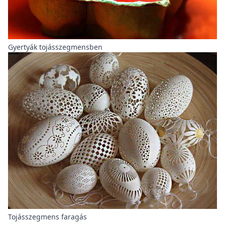
Gyertyák tojásszegmensben
Tojásszegmens faragás