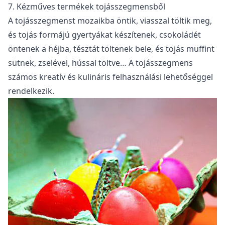
7. Kézműves termékek tojásszegmensből
A tojásszegmenst mozaikba öntik, viasszal töltik meg,
és tojás formájú gyertyákat készítenek, csokoládét
öntenek a héjba, tésztát töltenek bele, és tojás muffint
sütnek, zselével, hússal töltve… A tojásszegmens
számos kreatív és kulináris felhasználási lehetőséggel
rendelkezik.