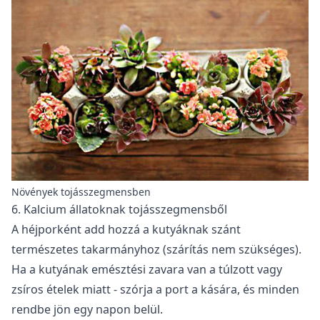
Növények tojásszegmensben
6. Kalcium állatoknak tojásszegmensből
A héjporként add hozzá a kutyáknak szánt
természetes takarmányhoz (szárítás nem szükséges).
Ha a kutyának emésztési zavara van a túlzott vagy
zsíros ételek miatt - szórja a port a kására, és minden
rendbe jön egy napon belül.