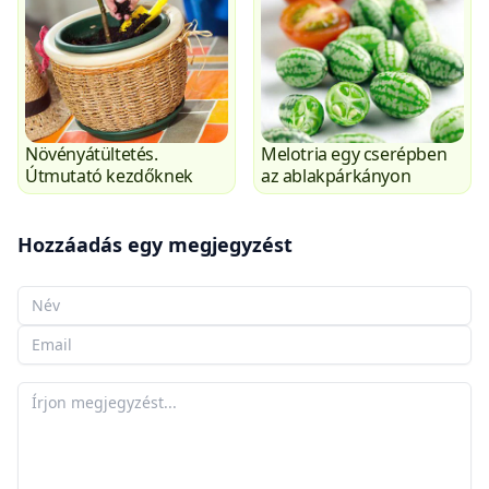
Növényátültetés.
Melotria egy cserépben
Útmutató kezdőknek
az ablakpárkányon
Hozzáadás egy megjegyzést
A neved
Az e-mailed
A megjegyzésed