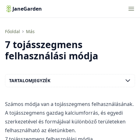
Nav
JaneGarden
7 tojásszegmens felhasználási módja
Főoldal
Más
7 tojásszegmens
felhasználási módja
TARTALOMJEGYZÉK
Számos módja van a tojásszegmens felhasználásának.
A tojásszegmens gazdag kalciumforrás, és egyedi
szerkezetével és formájával különböző területeken
felhasználható az életünkben.
7 tojásszegmens felhasználási módja