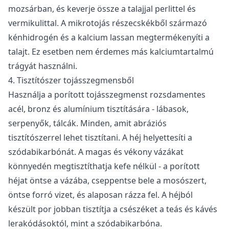
mozsárban, és keverje össze a talajjal perlittel és
vermikulittal. A mikrotojás részecskékből származó
kénhidrogén és a kalcium lassan megtermékenyíti a
talajt. Ez esetben nem érdemes más kalciumtartalmú
trágyát használni.
4. Tisztítószer tojásszegmensből
Használja a porított tojásszegmenst rozsdamentes
acél, bronz és alumínium tisztítására - lábasok,
serpenyők, tálcák. Minden, amit abráziós
tisztítószerrel lehet tisztítani. A héj helyettesíti a
szódabikarbónát. A magas és vékony vázákat
könnyedén megtisztíthatja kefe nélkül - a porított
héjat öntse a vázába, cseppentse bele a mosószert,
öntse forró vizet, és alaposan rázza fel. A héjból
készült por jobban tisztítja a csészéket a teás és kávés
lerakódásoktól, mint a szódabikarbóna.