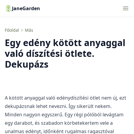
Nav
JaneGarden
Egy edény kötött anyaggal való díszítési ötlete. Dekupázs
Főoldal
Más
Egy edény kötött anyaggal
való díszítési ötlete.
Dekupázs
A kötött anyaggal való edénydíszítési ötlet nem új, ezt
dekupázsnak lehet nevezni. Így sikerült nekem.
Minden nagyon egyszerű. Egy régi pólóból levágtam
egy darabot, és szabadon körbetekertem vele a
unalmas edényt, időnként rugalmas ragasztóval