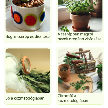
A cserépben magról
Bögre-cserép és díszítése
nevelt oregánó virágzása
Citromfű a
Só a kozmetológiában
kozmetológiában