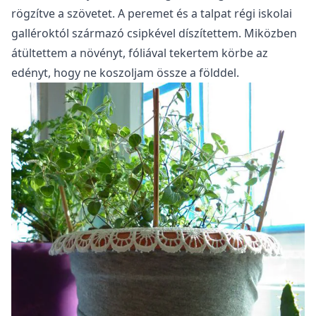
rögzítve a szövetet. A peremet és a talpat régi iskolai
galléroktól származó csipkével díszítettem. Miközben
átültettem a növényt, fóliával tekertem körbe az
edényt, hogy ne koszoljam össze a földdel.