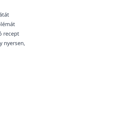
átát
blémát
ó recept
y nyersen,