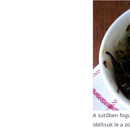
A sütőben fogu
öblítsük le a z