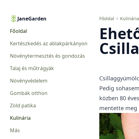
JaneGarden
Ehető gyomok. Csillaggyümölcs
Főoldal
Kulinária
Ehet
Főoldal
Csil
Kertészkedés az ablakpárkányon
Növénytermesztés és gondozás
Talaj és műtrágyák
Csillaggyümölc
Növényvédelem
Pedig sohasem 
Gombák otthon
közben 80 éve
Zöld patika
mentette meg a
Kulinária
Más