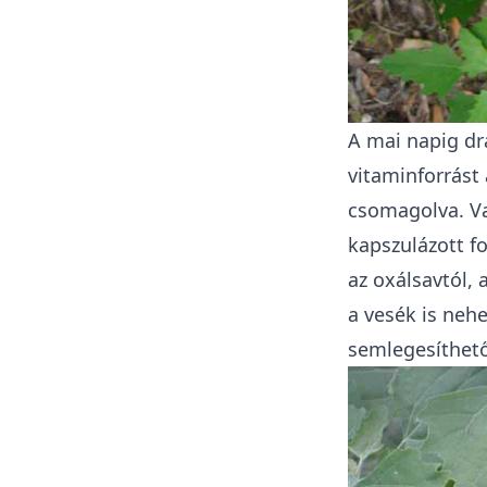
A mai napig drá
vitaminforrást
csomagolva. Va
kapszulázott f
az oxálsavtól,
a vesék is neh
semlegesíthető