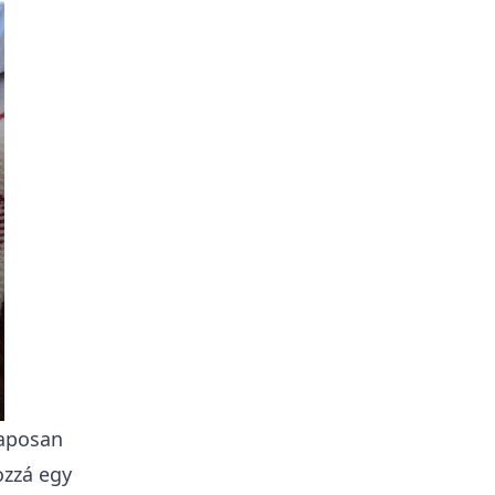
laposan
ozzá egy