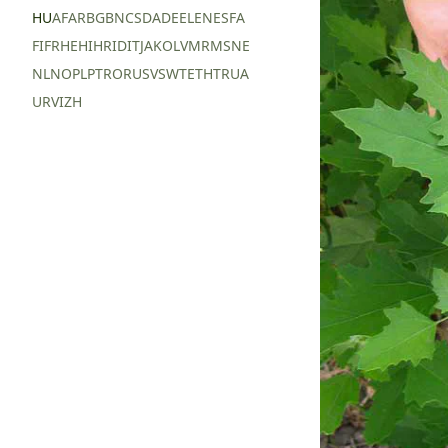
HU
AF
AR
BG
BN
CS
DA
DE
EL
EN
ES
FA
FI
FR
HE
HI
HR
ID
IT
JA
KO
LV
MR
MS
NE
NL
NO
PL
PT
RO
RU
SV
SW
TE
TH
TR
UA
UR
VI
ZH