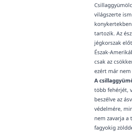
Csillaggyümölc
világszerte is
konykertekben.
tartozik. Az és
jégkorszak elő
Észak-Amerikáb
csak az csökke
ezért már nem 
A csillaggyüm
több fehérjét, 
beszélve az ásv
védelmére, min
nem zavarja a 
fagyokig zöldd