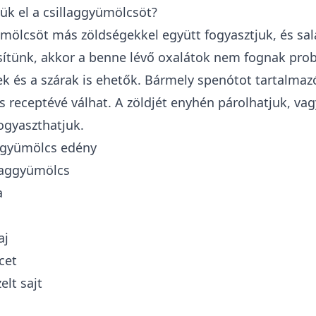
ük el a csillaggyümölcsöt?
ümölcsöt más zöldségekkel együtt fogyasztjuk, és sal
esítünk, akkor a benne lévő oxalátok nem fognak pro
lek és a szárak is ehetők. Bármely spenótot tartalmaz
s receptévé válhat. A zöldjét enyhén párolhatjuk, vag
ogyaszthatjuk.
aggyümölcs edény
llaggyümölcs
a
aj
cet
elt sajt