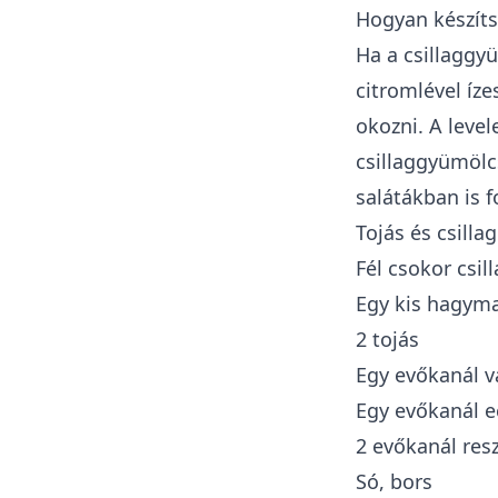
Hogyan készíts
Ha a csillaggy
citromlével íz
okozni. A leve
csillaggyümölc
salátákban is f
Tojás és csill
Fél csokor csi
Egy kis hagym
2 tojás
Egy evőkanál v
Egy evőkanál e
2 evőkanál resz
Só, bors