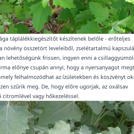
ga táplálékkiegészítőt készítenek belőle - erőteljes
 a növény összetört leveleiből, zselétartalmú kapszul
n lehetőségünk frissen, ingyen enni a csillaggyümöl
orma előnye csupán annyi, hogy a nyersanyagot megti
 amely felhalmozódhat az ízületekben és köszvényt ok
ezen szűrik meg. De, hogy előre ugorjak, az oxálsav
 citromlével vagy hőkezeléssel.