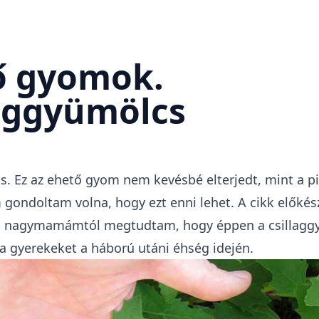
ő gyomok.
laggyümölcs
s. Ez az ehető gyom nem kevésbé elterjedt, mint a p
gondoltam volna, hogy ezt enni lehet. A cikk előkés
s nagymamámtól megtudtam, hogy éppen a csillagg
 gyerekeket a háború utáni éhség idején.