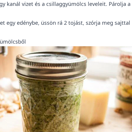
gy kanál vizet és a csillaggyümölcs leveleit. Párolja a
et egy edénybe, üssön rá 2 tojást, szórja meg sajttal
yümölcsből