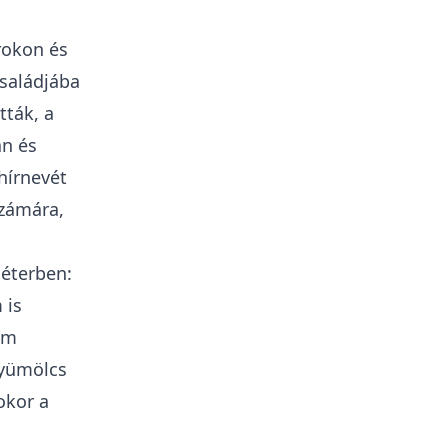
rokon és
saládjába
tták, a
an és
hírnevét
számára,
éterben:
 is
yom
gyümölcs
okor a