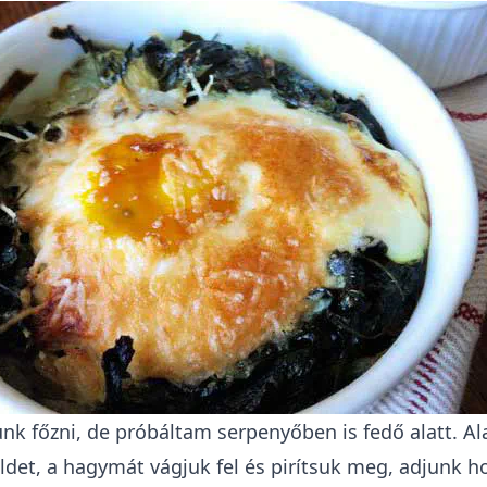
nk főzni, de próbáltam serpenyőben is fedő alatt. A
öldet, a hagymát vágjuk fel és pirítsuk meg, adjunk h