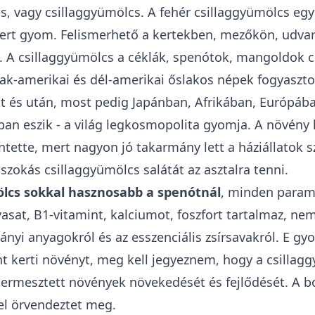
s, vagy csillaggyümölcs. A fehér csillaggyümölcs egy
mert gyom. Felismerhető a kertekben, mezőkön, udva
 A csillaggyümölcs a céklák, spenótok, mangoldok c
zak-amerikai és dél-amerikai őslakos népek fogyaszto
tt és után, most pedig Japánban, Afrikában, Európáb
an eszik - a világ legkosmopolita gyomja. A növény 
ntette, mert nagyon jó takarmány lett a háziállatok 
szokás csillaggyümölcs salátát az asztalra tenni.
ölcs sokkal hasznosabb a spenótnál
, minden param
vasat, B1-vitamint, kalciumot, foszfort tartalmaz, nem
ányi anyagokról és az esszenciális zsírsavakról. E g
t kerti növényt, meg kell jegyeznem, hogy a csillag
termesztett növények növekedését és fejlődését. A b
el örvendeztet meg.