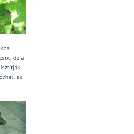
ákba
csöt, de a
sztítják
ozhat, és