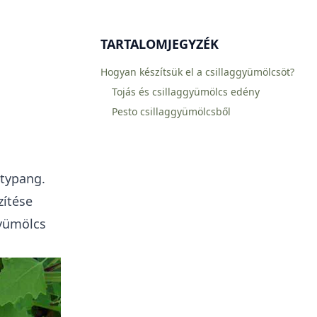
TARTALOMJEGYZÉK
Hogyan készítsük el a csillaggyümölcsöt?
Tojás és csillaggyümölcs edény
Pesto csillaggyümölcsből
itypang.
zítése
yümölcs