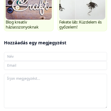
Blog kreatív
Fekete láb: Küzdelem és
háziasszonyoknak
győzelem!
Hozzáadás egy megjegyzést
A neved
Az e-mailed
A megjegyzésed