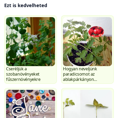
Ezt is kedvelheted
Cseréljük a
Hogyan neveljünk
szobanövényeket
paradicsomot az
fűszernövényekre
ablakpárkányon
cserépben