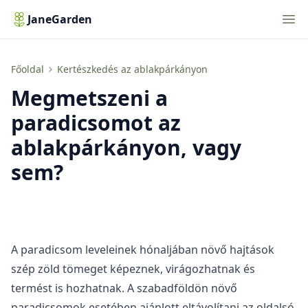
Nav
JaneGarden
Megmetszeni a paradicsomot az ablakpárkányon, vagy sem?
Főoldal
Kertészkedés az ablakpárkányon
Megmetszeni a
paradicsomot az
ablakpárkányon, vagy
sem?
A paradicsom leveleinek hónaljában növő hajtások
szép zöld tömeget képeznek, virágozhatnak és
termést is hozhatnak. A szabadföldön növő
paradicsomok esetében ajánlott eltávolítani az oldalsó