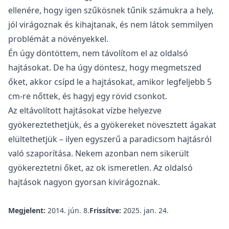
ellenére, hogy igen szűkösnek tűnik számukra a hely,
jól virágoznak és kihajtanak, és nem látok semmilyen
problémát a növényekkel.
Én úgy döntöttem, nem távolítom el az oldalsó
hajtásokat. De ha úgy döntesz, hogy megmetszed
őket, akkor csípd le a hajtásokat, amikor legfeljebb 5
cm-re nőttek, és hagyj egy rövid csonkot.
Az eltávolított hajtásokat vízbe helyezve
gyökereztethetjük, és a gyökereket növesztett ágakat
elültethetjük – ilyen egyszerű a paradicsom hajtásról
való szaporítása. Nekem azonban nem sikerült
gyökereztetni őket, az ok ismeretlen. Az oldalsó
hajtások nagyon gyorsan kivirágoznak.
Megjelent:
2014. jún. 8.
Frissítve:
2025. jan. 24.