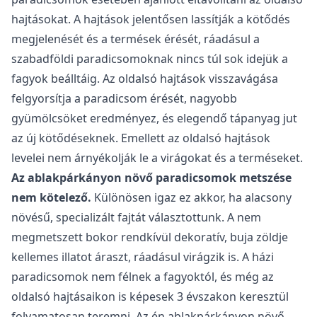
hajtásokat. A hajtások jelentősen lassítják a kötődés
megjelenését és a termések érését, ráadásul a
szabadföldi paradicsomoknak nincs túl sok idejük a
fagyok beálltáig. Az oldalsó hajtások visszavágása
felgyorsítja a paradicsom érését, nagyobb
gyümölcsöket eredményez, és elegendő tápanyag jut
az új kötődéseknek. Emellett az oldalsó hajtások
levelei nem árnyékolják le a virágokat és a terméseket.
Az ablakpárkányon növő paradicsomok metszése
nem kötelező.
Különösen igaz ez akkor, ha alacsony
növésű, specializált fajtát választottunk. A nem
megmetszett bokor rendkívül dekoratív, buja zöldje
kellemes illatot áraszt, ráadásul virágzik is. A házi
paradicsomok nem félnek a fagyoktól, és még az
oldalsó hajtásaikon is képesek 3 évszakon keresztül
folyamatosan teremni. Az én ablakpárkányon növő