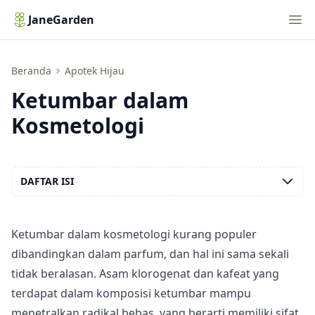
Nav
JaneGarden
Ketumbar dalam Kosmetologi
Beranda
Apotek Hijau
Ketumbar dalam
Kosmetologi
DAFTAR ISI
Ketumbar dalam kosmetologi kurang populer
dibandingkan dalam parfum, dan hal ini sama sekali
tidak beralasan. Asam klorogenat dan kafeat yang
terdapat dalam
komposisi ketumbar
mampu
menetralkan radikal bebas, yang berarti memiliki sifat