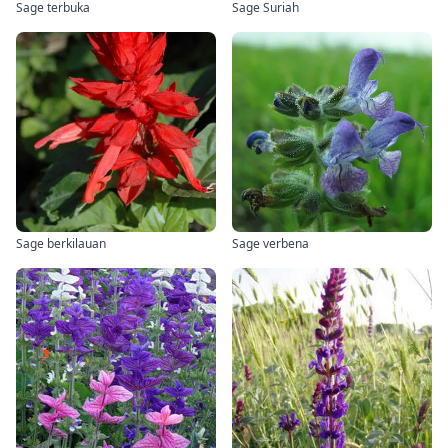
Sage terbuka
Sage Suriah
Sage berkilauan
Sage verbena