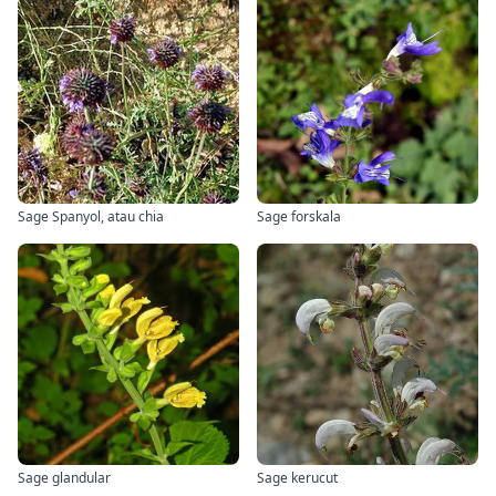
Sage Spanyol, atau chia
Sage forskala
Sage glandular
Sage kerucut