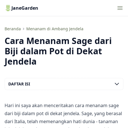
Nav
JaneGarden
Cara Menanam Sage dari Biji dalam Pot di Dekat Jendela
Beranda
Menanam di Ambang Jendela
Cara Menanam Sage dari
Biji dalam Pot di Dekat
Jendela
DAFTAR ISI
Hari ini saya akan menceritakan cara menanam sage
dari biji dalam pot di dekat jendela. Sage, yang berasal
dari Italia, telah memenangkan hati dunia - tanaman