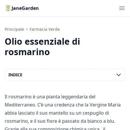
Nav
JaneGarden
Olio essenziale di rosmarino
Principale
Farmacia Verde
Olio essenziale di
rosmarino
INDICE
Il rosmarino è una pianta leggendaria del
Mediterraneo. C’è una credenza che la Vergine Maria
abbia lasciato il suo mantello su un cespuglio di
rosmarino, e il suo fiore è passato da bianco a blu.
Grazie alla sua
composizione chimica unica
, il