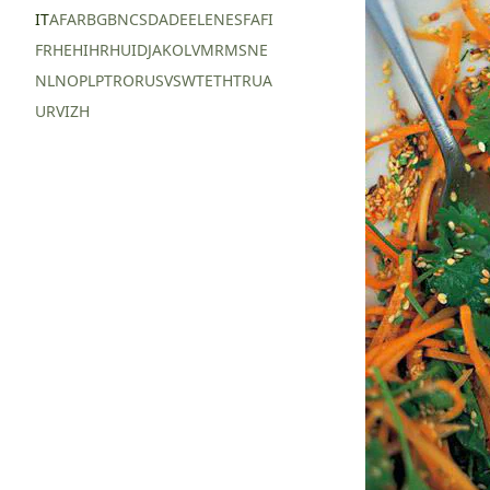
IT
AF
AR
BG
BN
CS
DA
DE
EL
EN
ES
FA
FI
FR
HE
HI
HR
HU
ID
JA
KO
LV
MR
MS
NE
NL
NO
PL
PT
RO
RU
SV
SW
TE
TH
TR
UA
UR
VI
ZH