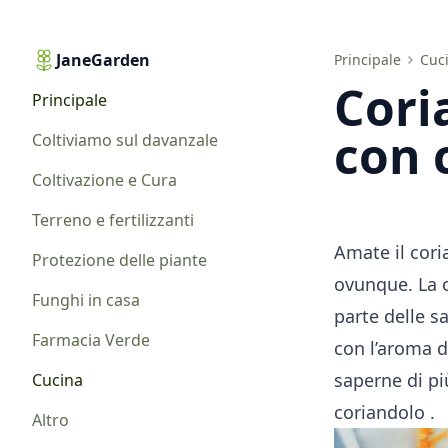
JaneGarden
Coriandolo in cucina. Piatti con coriandolo
Principale
Cuc
Cori
Principale
con 
Coltiviamo sul davanzale
Coltivazione e Cura
Terreno e fertilizzanti
Amate il cori
Protezione delle piante
ovunque. La ca
Funghi in casa
parte delle s
Farmacia Verde
con l’aroma d
saperne di più
Cucina
coriandolo
.
Altro