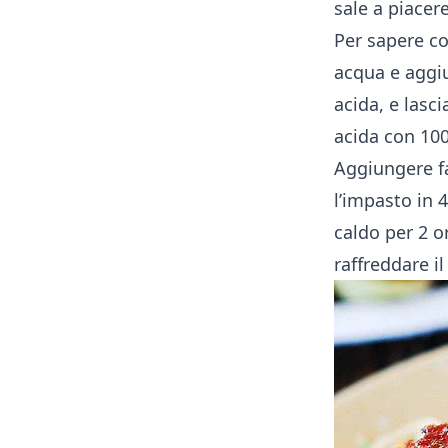
sale a piacer
Per sapere c
acqua e aggiu
acida, e lasc
acida con 100
Aggiungere fa
l’impasto in 4
caldo per 2 o
raffreddare il