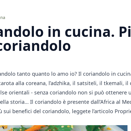
ina
andolo in cucina. Pi
coriandolo
andolo tanto quanto lo amo io? Il coriandolo in cucina
rota alla coreana, l’adzhika, il satsiteli, il tkemali, il
alse orientali - senza coriandolo non si può ottenere 
ella storia… Il coriandolo è presente dall’Africa al Me
 sui benefici del coriandolo, leggete l’articolo
Propri