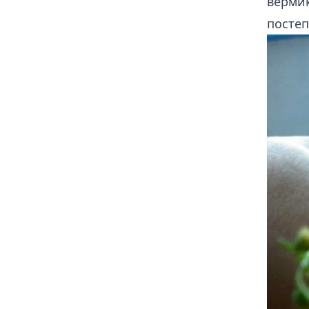
верми
постеп