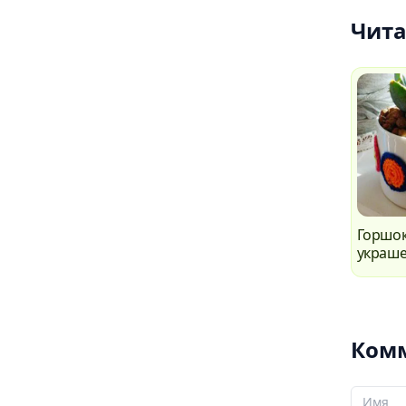
Чита
Горшок
украше
Комм
Ваше И