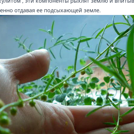
кулитом
, эти компоненты рыхлят землю и впиты
енно отдавая ее подсыхающей земле.