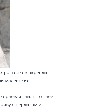
ех росточков окрепли
или маленькие
корневая гниль
, от нее
почву с
перлитом и