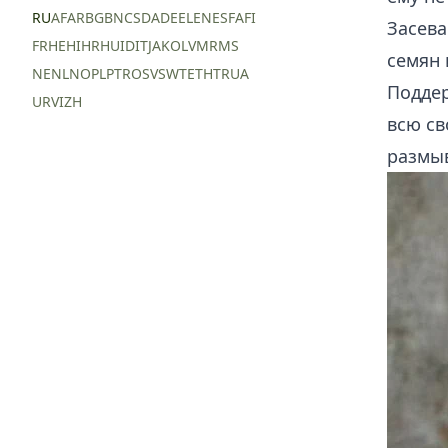
RU
AF
AR
BG
BN
CS
DA
DE
EL
EN
ES
FA
FI
Засева
FR
HE
HI
HR
HU
ID
IT
JA
KO
LV
MR
MS
семян 
NE
NL
NO
PL
PT
RO
SV
SW
TE
TH
TR
UA
Поддер
UR
VI
ZH
всю св
размыв