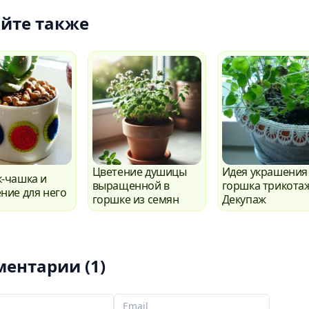
йте также
Цветение душицы
Идея украшения
-чашка и
выращенной в
горшка трикота
ние для него
горшке из семян
Декупаж
ентарии (1)
мя
Ваш email