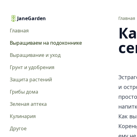
JaneGarden
Как вырастить тархун из семян дома в горшке
Главная
Ка
Главная
се
Выращиваем на подоконнике
Выращивание и уход
Грунт и удобрения
Эстраг
Защита растений
и остр
Грибы дома
просто
Зеленая аптека
напитк
Как вы
Кулинария
Корень
Другое
ему не