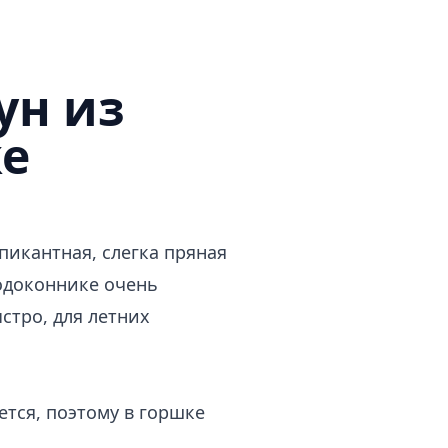
ун из
ке
 пикантная, слегка пряная
подоконнике очень
стро, для летних
ется, поэтому в горшке