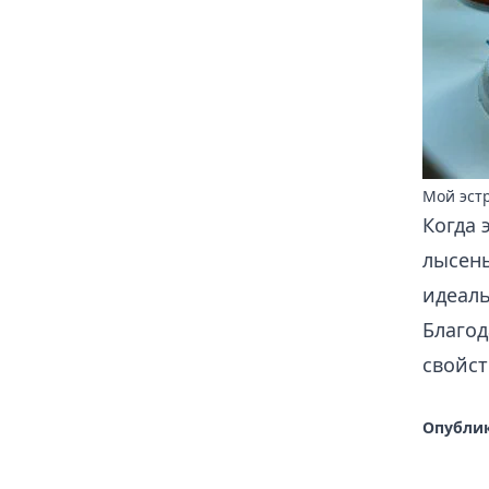
Мой эстр
Когда 
лысень
идеаль
Благод
свойс
Опублик