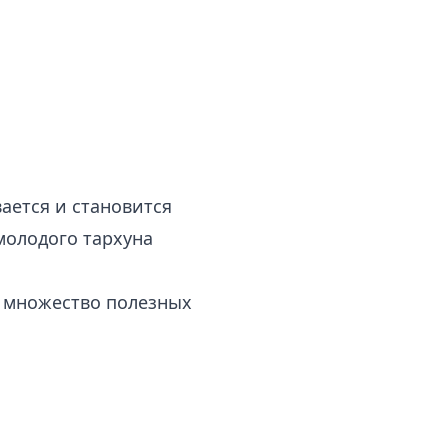
вается и становится
молодого тархуна
т множество полезных