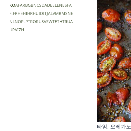
KO
AF
AR
BG
BN
CS
DA
DE
EL
EN
ES
FA
FI
FR
HE
HI
HR
HU
ID
IT
JA
LV
MR
MS
NE
NL
NO
PL
PT
RO
RU
SV
SW
TE
TH
TR
UA
UR
VI
ZH
타임, 오레가노,