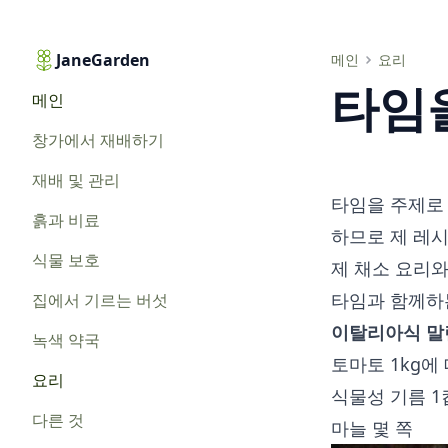
JaneGarden
타임을 사용한 레시피. 2부
메인
요리
타임을
메인
창가에서 재배하기
재배 및 관리
타임을 주제로
흙과 비료
하므로 제 레시
식물 보호
제 채소 요리와
타임과 함께하
집에서 기르는 버섯
이탈리아식 말
녹색 약국
토마토 1kg에 
요리
식물성 기름 1
다른 것
마늘 몇 쪽