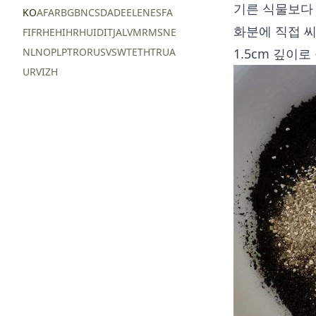
기른 식물보다 
KO
AF
AR
BG
BN
CS
DA
DE
EL
EN
ES
FA
화분에 직접 씨
FI
FR
HE
HI
HR
HU
ID
IT
JA
LV
MR
MS
NE
NL
NO
PL
PT
RO
RU
SV
SW
TE
TH
TR
UA
1.5cm 깊이
UR
VI
ZH