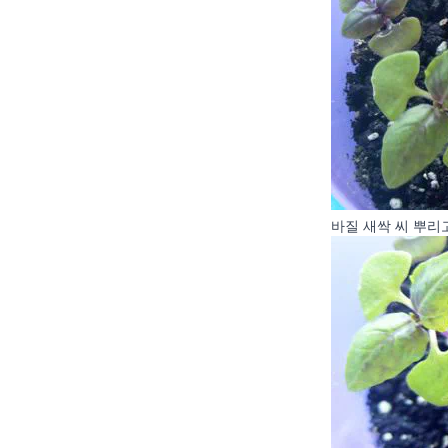
바질 새싹 씨 뿌리고