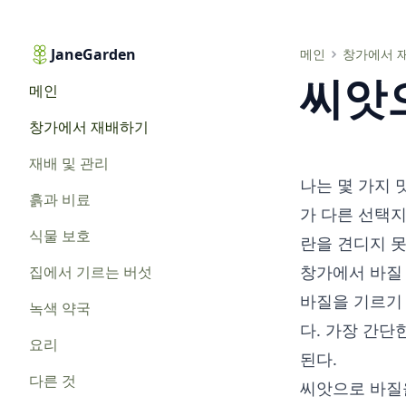
JaneGarden
씨앗으로 창가에서 바질 기르기
메인
창가에서 
씨앗
메인
창가에서 재배하기
재배 및 관리
나는 몇 가지 
흙과 비료
가 다른 선택
식물 보호
란을 견디지 못
창가에서 바질
집에서 기르는 버섯
바질을 기르기 
녹색 약국
다. 가장 간단
요리
된다.
다른 것
씨앗으로 바질