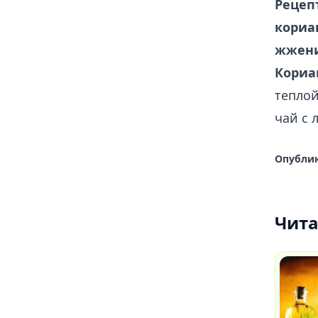
Рецеп
кориа
жжени
Кориа
теплой
чай с 
Опублик
Чита