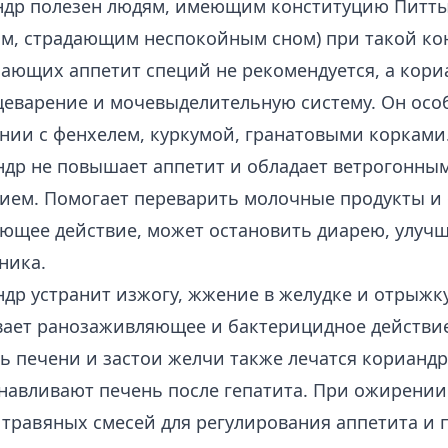
др полезен людям, имеющим конституцию Питты 
м, страдающим неспокойным сном) при такой к
ющих аппетит специй не рекомендуется, а кори
еварение и мочевыделительную систему. Он осо
нии с фенхелем, куркумой, гранатовыми корками
др не повышает аппетит и обладает ветрогонны
ием. Помогает переварить молочные продукты и
щее действие, может остановить диарею, улучш
ника.
др устранит изжогу, жжение в желудке и отрыжку
ает ранозаживляющее и бактерицидное действие
ь печени и застои желчи также лечатся кориандр
навливают печень после гепатита. При ожирении
 травяных смесей для регулирования аппетита и 