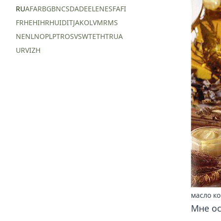
RU
AF
AR
BG
BN
CS
DA
DE
EL
EN
ES
FA
FI
FR
HE
HI
HR
HU
ID
IT
JA
KO
LV
MR
MS
NE
NL
NO
PL
PT
RO
SV
SW
TE
TH
TR
UA
UR
VI
ZH
масло к
Мне ос