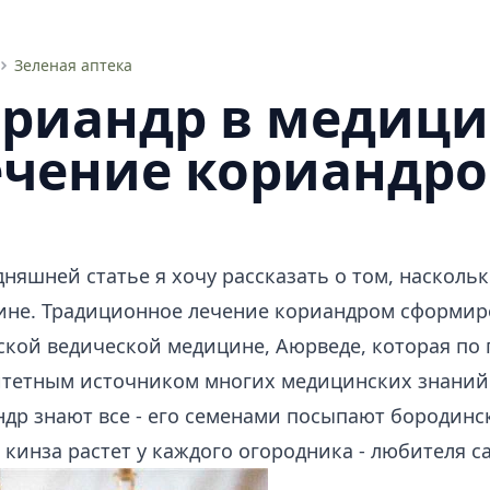
Зеленая аптека
риандр в медици
чение кориандр
дняшней статье я хочу рассказать о том, насколь
ине. Традиционное лечение кориандром сформир
кой ведической медицине, Аюрведе, которая по 
итетным источником многих медицинских знаний
др знают все - его семенами посыпают бородинск
 кинза растет у каждого огородника - любителя с