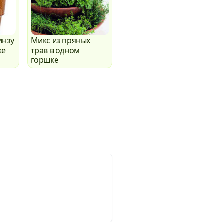
инзу
Микс из пряных
ке
трав в одном
горшке