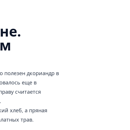
не.
ом
ко полезен дкориандр в
овалось еще в
праву считается
.
ий хлеб, а пряная
алатных трав.