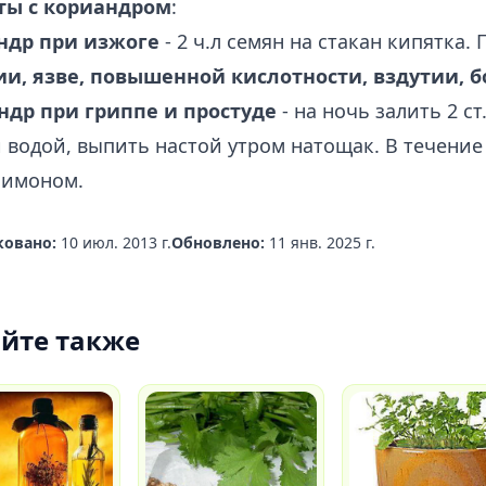
ты с кориандром
:
ндр при изжоге
- 2 ч.л семян на стакан кипятка.
и, язве, повышенной кислотности, вздутии, бо
ндр при гриппе и простуде
- на ночь залить 2 с
 водой, выпить настой утром натощак. В течени
лимоном.
овано:
10 июл. 2013 г.
Обновлено:
11 янв. 2025 г.
йте также