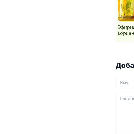
Эфирн
кориан
Доба
Ваше И
Ваш ко