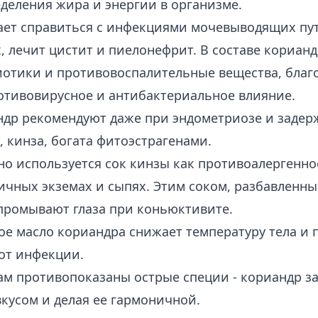
деления жира и энергии в организме.
ет справиться с инфекциями мочевыводящих пут
, лечит цистит и пиелонефрит. В
составе корианд
отики и противовоспалительные вещества, благ
отивовирусное и антибактериальное влияние.
др рекомендуют даже при эндометриозе и задерж
, кинза, богата фитоэстрагенами.
о используется сок кинзы как противоалергенно
ичных экземах и сыпях. Этим соком, разбавленным
промывают глаза при коньюктивите.
ое масло кориандра
снижает температуру тела и 
от инфекции.
ам противопоказаны острые специи - кориандр з
кусом и делая ее гармоничной.