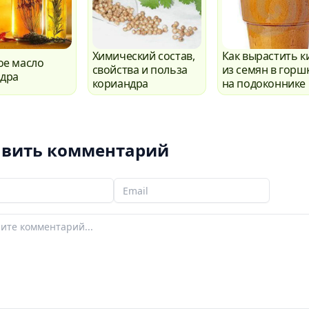
Химический состав,
Как вырастить к
ое масло
свойства и польза
из семян в горш
дра
кориандра
на подоконнике
вить комментарий
мя
Ваш email
мментарий