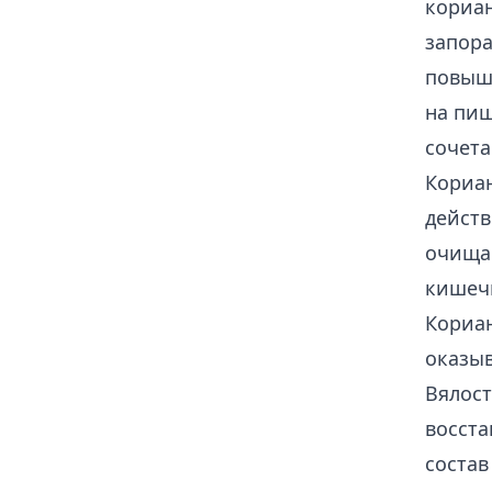
кориан
запора
повыша
на пищ
сочета
Кориан
действ
очищаю
кишеч
Кориан
оказыв
Вялост
восста
состав