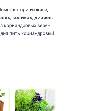
 Помогает при
изжоге,
лях, коликах, диарее.
т.л кориандровых зерен
е дня пить кориандровый