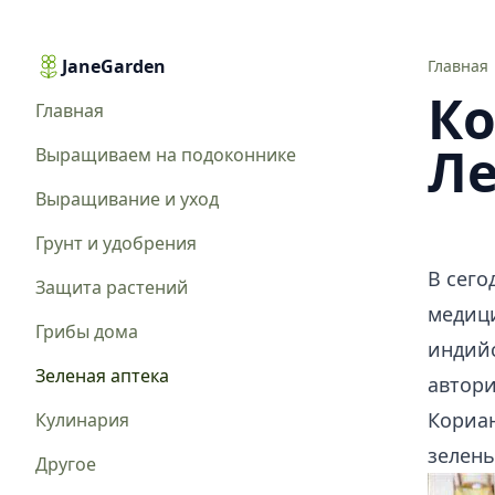
JaneGarden
Кориандр в медицине. Лечение кориандром
Главная
Ко
Главная
Ле
Выращиваем на подоконнике
Выращивание и уход
Грунт и удобрения
В сего
Защита растений
медиц
Грибы дома
индийс
Зеленая аптека
автор
Кориан
Кулинария
зелень
Другое