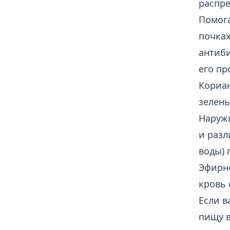
распре
Помога
почках
антиби
его пр
Кориан
зелень
Наружн
и разл
воды) 
Эфирн
кровь 
Если в
пищу в