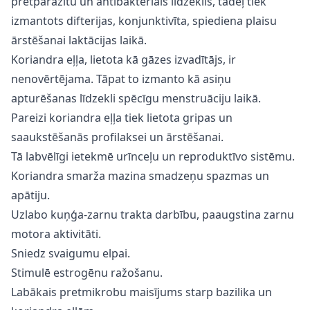
pretparazītu un antibakteriāls līdzeklis, tādēļ tiek
izmantots difterijas, konjunktivīta, spiediena plaisu
ārstēšanai laktācijas laikā.
Koriandra eļļa, lietota kā gāzes izvadītājs, ir
nenovērtējama. Tāpat to izmanto kā asiņu
apturēšanas līdzekli spēcīgu menstruāciju laikā.
Pareizi koriandra eļļa tiek lietota gripas un
saaukstēšanās profilaksei un ārstēšanai.
Tā labvēlīgi ietekmē urīnceļu un reproduktīvo sistēmu.
Koriandra smarža mazina smadzeņu spazmas un
apātiju.
Uzlabo kuņģa-zarnu trakta darbību, paaugstina zarnu
motora aktivitāti.
Sniedz svaigumu elpai.
Stimulē estrogēnu ražošanu.
Labākais pretmikrobu maisījums starp bazilika un