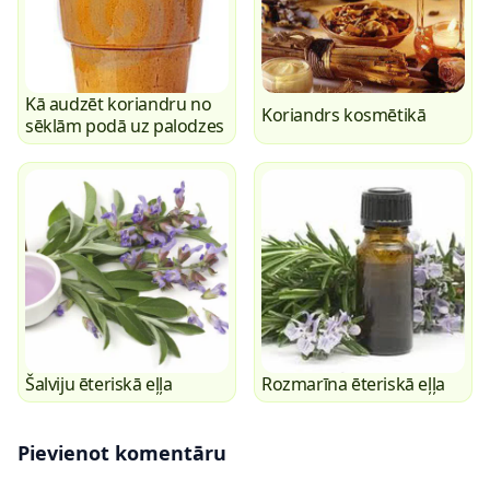
Kā audzēt koriandru no
Koriandrs kosmētikā
sēklām podā uz palodzes
Šalviju ēteriskā eļļa
Rozmarīna ēteriskā eļļa
Pievienot komentāru