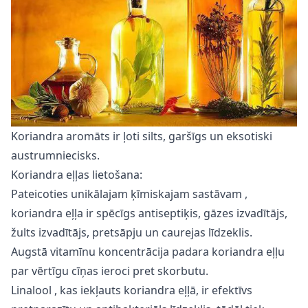
Koriandra aromāts ir ļoti silts, garšīgs un eksotiski
austrumniecisks.
Koriandra eļļas lietošana:
Pateicoties unikālajam
ķīmiskajam sastāvam
,
koriandra eļļa ir spēcīgs antiseptiķis, gāzes izvadītājs,
žults izvadītājs, pretsāpju un caurejas līdzeklis.
Augstā vitamīnu koncentrācija padara koriandra eļļu
par vērtīgu cīņas ieroci pret skorbutu.
Linalool
, kas iekļauts koriandra eļļā, ir efektīvs