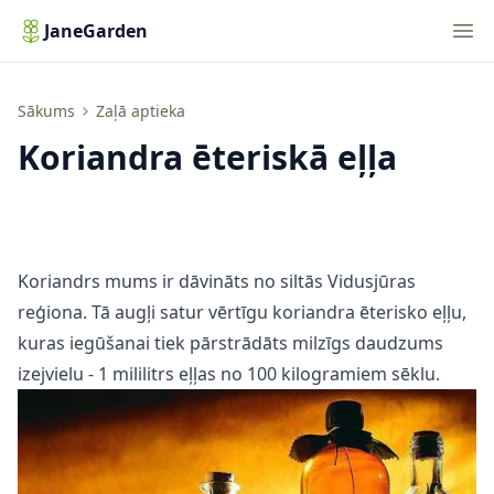
Nav
JaneGarden
Koriandra ēteriskā eļļa
Sākums
Zaļā aptieka
Koriandra ēteriskā eļļa
Koriandrs mums ir dāvināts no siltās Vidusjūras
reģiona. Tā augļi satur vērtīgu koriandra ēterisko eļļu,
kuras iegūšanai tiek pārstrādāts milzīgs daudzums
izejvielu - 1 mililitrs eļļas no 100 kilogramiem sēklu.