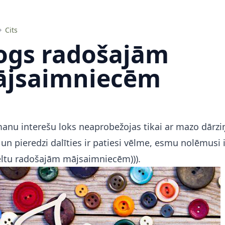
Cits
ogs radošajām
jsaimniecēm
anu interešu loks neaprobežojas tikai ar mazo dārzi
un pieredzi dalīties ir patiesi vēlme, esmu nolēmusi 
eltu radošajām mājsaimniecēm))).