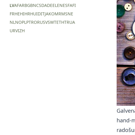
LV
AF
AR
BG
BN
CS
DA
DE
EL
EN
ES
FA
FI
FR
HE
HI
HR
HU
ID
IT
JA
KO
MR
MS
NE
NL
NO
PL
PT
RO
RU
SV
SW
TE
TH
TR
UA
UR
VI
ZH
Galvenā
hand-m
radošum