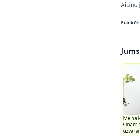
Aicinu
Publicēts
Jums 
Melnā k
Cīnāmi
uzvara