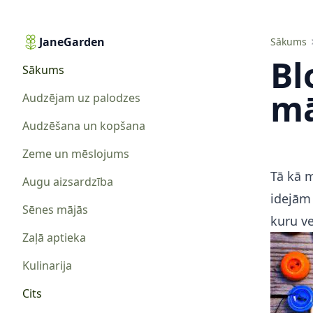
JaneGarden
Blogs radošajām mājsaimniecēm
Sākums
Bl
Sākums
mā
Audzējam uz palodzes
Audzēšana un kopšana
Zeme un mēslojums
Tā kā m
Augu aizsardzība
idejām 
Sēnes mājās
kuru v
Zaļā aptieka
Kulinarija
Cits