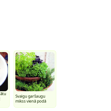
ātu
Svaigu garšaugu
z
mikss vienā podā