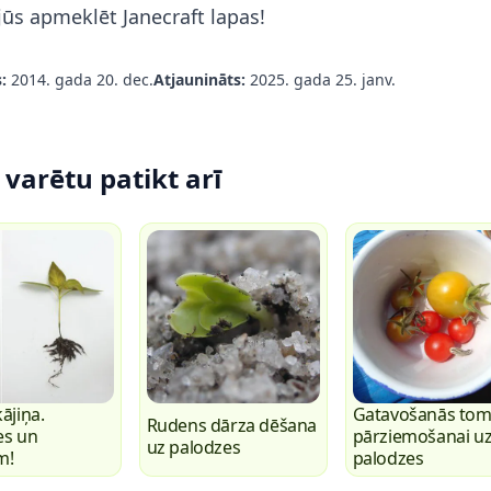
 jūs apmeklēt
Janecraft lapas!
:
2014. gada 20. dec.
Atjaunināts:
2025. gada 25. janv.
varētu patikt arī
ājiņa.
Gatavošanās tom
Rudens dārza dēšana
es un
pārziemošanai u
uz palodzes
m!
palodzes