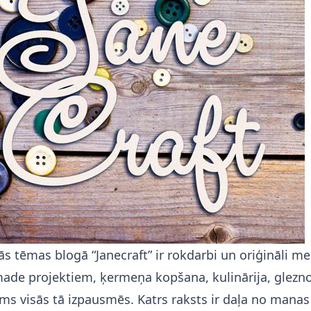
s tēmas blogā “Janecraft” ir rokdarbi un oriģināli me
ade projektiem, ķermeņa kopšana, kulinārija, glezn
s visās tā izpausmēs. Katrs raksts ir daļa no manas