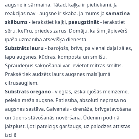
augsne ir sārmaina. Tātad, kaļķa ir pietiekami. Ja
reakcijas nav - augsne ir skāba. Ja mums jā
samazina
skābums
- ierakstiet kaļķi,
paaugstināt
- ierakstiet
sēru, kefīru, priedes zarus. Domāju, ka šim jāpievērš
īpaša uzmanība atsevišķā dienestā.
Substrāts
lauru
- barojošs, brīvs, pa vienai daļai zāles,
lapu augsnes, kūdras, komposta un smilšu.
Spraudeņus sakņošanai var ievietot mitrās smiltīs.
Praksē tiek audzēts laurs augsnes maisījumā
citrusaugļiem.
Substrāts
oregano
- vieglas, izskalojošās melnzeme,
pelēkā meža augsne. Patiesībā, absolūti neprasa no
augsnes sastāva. Galvenais - drenāža, brīvgatavošana
un ūdens stāvošanās novēršana. Ūdenim podiņā
jāizplūst. Ļoti pateicīgs garšaugs, uz palodzes attīstās
izcili!