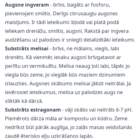
Augsne
ingveram
- brīvs, bagāts ar fosforu,
pievienojam smiltis. Derīgs citrusaugļu augsnes
maisījums. Ir tādi ieteikumi: bļodā vai platā podā
ieliekam drenāžu, smiltis, augsni. Rakstā par ingvera
audzēšanu uz palodzes ir sniegti detalizētāki ieteikumi.
Substrāts melisai
- brīvs, ne mālains, viegls, labi
drenēts. Kā vienmēr, iesaku augsni brīvgatavot ar
perlītu un vermikulītu. Melisa neaug ļoti labi, tāpēc jo
viegla būs zeme, jo vieglāk būs maziem dzinumiem
izlauzties. Augsnes skābums melisai jābūt neitrālai. Ja
ievērosiet ieteikumus, melisa uz palodzes augs ne
sliktāk kā dārzā.
Substrāts
estragonam
- vāji skābs vai neitrāls 6-7 pH.
Piemērots dārza māla ar kompostu un kūdru. Zeme
nedrīkst būt pārāk auglīga, jo zaļās masas veidošanās
zaudē
ēterisko eļļu
uzkrāšanos lapās.