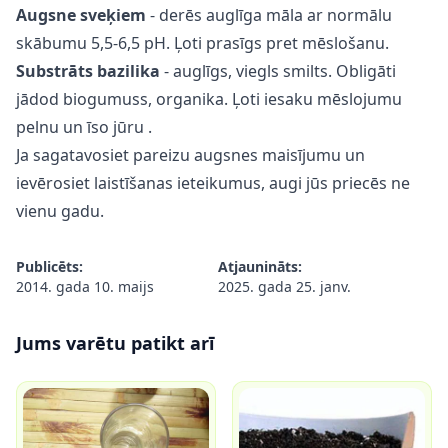
Augsne
sveķiem
- derēs auglīga māla ar normālu
skābumu 5,5-6,5 pH. Ļoti prasīgs pret mēslošanu.
Substrāts bazilika
- auglīgs, viegls smilts. Obligāti
jādod biogumuss, organika. Ļoti iesaku mēslojumu
pelnu
un
īso jūru
.
Ja sagatavosiet pareizu augsnes maisījumu un
ievērosiet laistīšanas ieteikumus, augi jūs priecēs ne
vienu gadu.
Publicēts:
Atjaunināts:
2014. gada 10. maijs
2025. gada 25. janv.
Jums varētu patikt arī