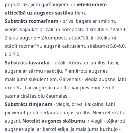
populārākajiem garšaugiem un
ieteikumiem
attiecībā uz augsnes sastāvu
tiem.
Substrāts
rozmarīnam
- brīvs, bagāts ar smiltīm,
viegls, sajaukts ar zāli un kompostu 1 smiltis + 2 zāle +
2 lapu augsne + 2 komposts attiecībā. Ir ieteikumi
stādīt rozmarīnu augsnē kaktusiem, skābums: 5.0-6.0,
6.0-7.0.
Substrāts
lavandai
- ideāli - kūdra un smiltis, tas ir,
augsne ar sārmu reakciju. Piemērots augsnes
maisījums sukulentiem. Galvenais - viegla augsne, labi
drenēta. Lai viegli sārmainītu, var pievienot zemē
sasmalcinātas
olu čaumalas
.
Substrāts
timjanam
- viegls, brīvs, kaļķains. Labi
pievienot podā nedaudz rupjas smiltis. Neieciet skābu
augsni.
Noteikt augsnes skābumu
ir viegli - tējkaroti
augsnes aplej ar karoti etiķa. Ja maisījums burbuļo -