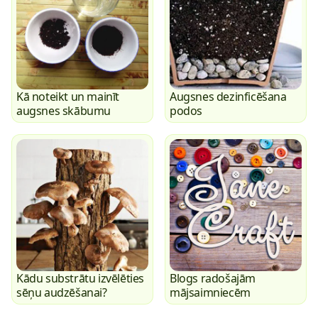
Kā noteikt un mainīt
Augsnes dezinficēšana
augsnes skābumu
podos
Kādu substrātu izvēlēties
Blogs radošajām
sēņu audzēšanai?
mājsaimniecēm