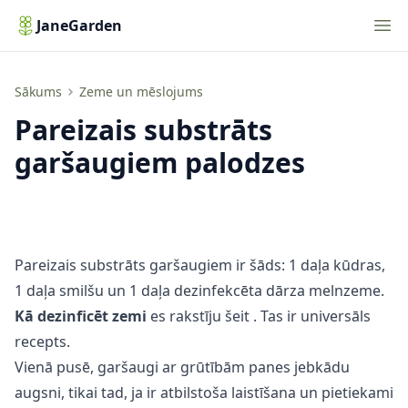
Nav
JaneGarden
Pareizais substrāts garšaugiem palodzes
Sākums
Zeme un mēslojums
Pareizais substrāts
garšaugiem palodzes
Pareizais substrāts garšaugiem ir šāds: 1 daļa kūdras,
1 daļa smilšu un 1 daļa dezinfekcēta dārza melnzeme.
Kā dezinficēt zemi
es rakstīju
šeit
. Tas ir universāls
recepts.
Vienā pusē, garšaugi ar grūtībām panes jebkādu
augsni, tikai tad, ja ir atbilstoša laistīšana un pietiekami