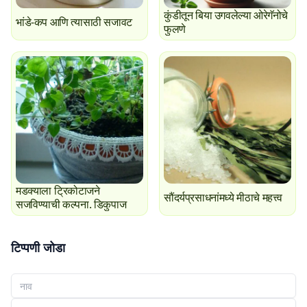
कुंडीतून बिया उगवलेल्या ओरेगॅनोचे
भांडे-कप आणि त्यासाठी सजावट
फुलणे
मडक्याला ट्रिकोटाजने
सौंदर्यप्रसाधनांमध्ये मीठाचे महत्त्व
सजविण्याची कल्पना. डिकुपाज
टिप्पणी जोडा
तुमचे नाव
तुमचा ईमेल