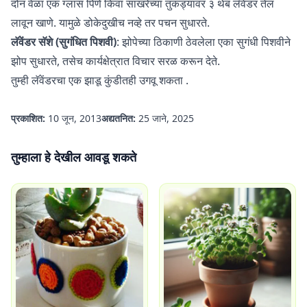
दोन वेळा एक ग्लास पिणे किंवा साखरेच्या तुकड्यावर ३ थेंब लॅवेंडर तेल
लावून खाणे. यामुळे डोकेदुखीच नव्हे तर पचन सुधारते.
लॅवेंडर सॅशे (सुगंधित पिशवी)
: झोपेच्या ठिकाणी ठेवलेला एका सुगंधी पिशवीने
झोप सुधारते, तसेच कार्यक्षेत्रात विचार सरळ करून देते.
तुम्ही
लॅवेंडरचा एक झाडू कुंडीतही उगवू शकता
.
प्रकाशित:
10 जून, 2013
अद्यतनित:
25 जाने, 2025
तुम्हाला हे देखील आवडू शकते