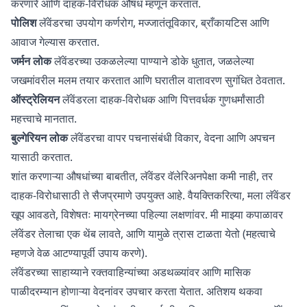
करणारे आणि दाहक-विरोधक औषध म्हणून करतात.
पोलिश
लॅवेंडरचा उपयोग कर्णरोग, मज्जातंतूविकार, ब्राँकायटिस आणि
आवाज गेल्यास करतात.
जर्मन लोक
लॅवेंडरच्या उकळलेल्या पाण्याने डोके धुतात, जळलेल्या
जखमांवरील मलम तयार करतात आणि घरातील वातावरण सुगंधित ठेवतात.
ऑस्ट्रेलियन
लॅवेंडरला दाहक-विरोधक आणि पित्तवर्धक गुणधर्मांसाठी
महत्त्वाचे मानतात.
बुल्गेरियन लोक
लॅवेंडरचा वापर पचनासंबंधी विकार, वेदना आणि अपचन
यासाठी करतात.
शांत करणाऱ्या औषधांच्या बाबतीत, लॅवेंडर वॅलेरिअनपेक्षा कमी नाही, तर
दाहक-विरोधासाठी ते सैजप्रमाणे उपयुक्त आहे. वैयक्तिकरित्या, मला लॅवेंडर
खूप आवडते, विशेषतः मायग्रेनच्या पहिल्या लक्षणांवर. मी माझ्या कपाळावर
लॅवेंडर तेलाचा एक थेंब लावते, आणि यामुळे त्रास टाळता येतो (महत्वाचे
म्हणजे वेळ आटण्यापूर्वी उपाय करणे).
लॅवेंडरच्या साहाय्याने रक्तवाहिन्यांच्या अडथळ्यांवर आणि मासिक
पाळीदरम्यान होणाऱ्या वेदनांवर उपचार करता येतात. अतिशय थकवा