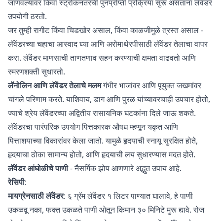
जाणवल्यावर किंवा स्ट्रोकनंतरची पुनर्प्राप्ती प्रक्रिया सुरू असताना लॅवेंडर
उपयोगी ठरतो.
जर तुम्ही रागीट किंवा चिडखोर असाल, किंवा काळजीमुळे त्रस्त असाल -
लॅवेंडरच्या चहाचा आस्वाद घ्या आणि अरोमाथेरपीसाठी लॅवेंडर तेलाचा वापर
करा. लॅवेंडर माणसाची ताणतणाव सहन करण्याची क्षमता वाढवतो आणि
स्मरणशक्ती सुधारतो.
लॅनोलिन आणि लॅवेंडर तेलाचे मलम
गंभीर भाजांवर आणि पूयुक्त जखमांवर
चांगले परिणाम करते. याशिवाय, डाग आणि पुरळ यांच्यावरचाही उपचार होतो,
ज्याचे श्रेय लॅवेंडरच्या अद्वितीय
रासायनिक घटकांना
दिले जाऊ शकते.
लॅवेंडरचा पारंपरिक उपयोग पित्तकारक औषध म्हणून यकृत आणि
पित्ताशयाच्या विकारांवर केला जातो. यामुळे हृदयाची स्नायू सुरक्षित होते,
हृदयाचा ठोका सामान्य होतो, आणि हृदयाची लय सुधारण्यास मदत होते.
लॅवेंडर आंघोळीचे पाणी
- नैसर्गिक झोप आणणारे अद्भुत उपाय आहे.
रेसिपी
:
मायग्रेनसाठी लॅवेंडर
: ६ ग्रॅम लॅवेंडर १ लिटर पाण्यात घालावे, हे पाणी
उकळवू नका, फक्त उकळते पाणी ओतून किमान ३० मिनिटे मुरू द्यावे. रोज