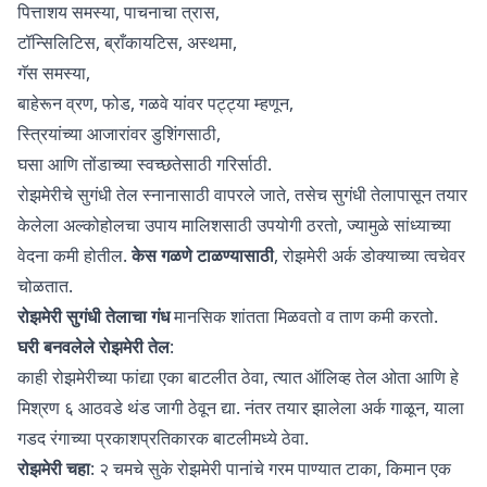
पित्ताशय समस्या, पाचनाचा त्रास,
टॉन्सिलिटिस, ब्राँकायटिस, अस्थमा,
गॅस समस्या,
बाहेरून व्रण, फोड, गळवे यांवर पट्ट्या म्हणून,
स्त्रियांच्या आजारांवर डुशिंगसाठी,
घसा आणि तोंडाच्या स्वच्छतेसाठी गरिर्साठी.
रोझमेरीचे सुगंधी तेल
स्नानासाठी वापरले जाते, तसेच सुगंधी तेलापासून तयार
केलेला अल्कोहोलचा उपाय मालिशसाठी उपयोगी ठरतो, ज्यामुळे सांध्याच्या
वेदना कमी होतील.
केस गळणे टाळण्यासाठी
, रोझमेरी अर्क डोक्याच्या त्वचेवर
चोळतात.
रोझमेरी सुगंधी तेलाचा गंध
मानसिक शांतता मिळवतो व ताण कमी करतो.
घरी बनवलेले रोझमेरी तेल
:
काही रोझमेरीच्या फांद्या एका बाटलीत ठेवा, त्यात ऑलिव्ह तेल ओता आणि हे
मिश्रण ६ आठवडे थंड जागी ठेवून द्या. नंतर तयार झालेला अर्क गाळून, याला
गडद रंगाच्या प्रकाशप्रतिकारक बाटलीमध्ये ठेवा.
रोझमेरी चहा
: २ चमचे सुके रोझमेरी पानांचे गरम पाण्यात टाका, किमान एक