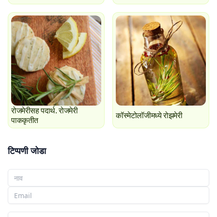
रोजमेरीसह पदार्थ. रोजमेरी
कॉस्मेटोलॉजीमध्ये रोझमेरी
पाककृतीत
टिप्पणी जोडा
तुमचे नाव
तुमचा ईमेल