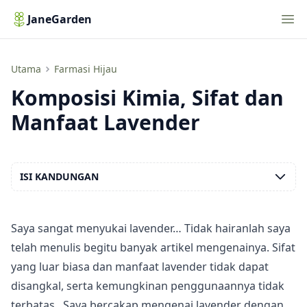
Nav
JaneGarden
Komposisi Kimia, Sifat dan Manfaat Lavender
Utama
Farmasi Hijau
Komposisi Kimia, Sifat dan
Manfaat Lavender
ISI KANDUNGAN
Saya sangat menyukai lavender… Tidak hairanlah saya
telah menulis begitu banyak artikel mengenainya. Sifat
yang luar biasa dan manfaat lavender tidak dapat
disangkal, serta kemungkinan penggunaannya
tidak
terbatas
. Saya bercakap mengenai lavender dengan