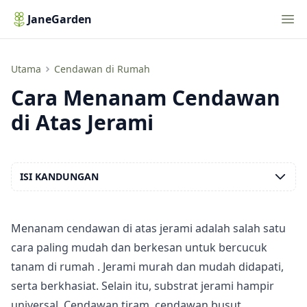
Nav
JaneGarden
Cara Menanam Cendawan di Atas Jerami
Utama
Cendawan di Rumah
Cara Menanam Cendawan
di Atas Jerami
ISI KANDUNGAN
Menanam cendawan di atas jerami adalah salah satu
cara paling mudah dan berkesan untuk
bercucuk
tanam di rumah
. Jerami murah dan mudah didapati,
serta berkhasiat. Selain itu, substrat jerami hampir
universal. Cendawan tiram, cendawan busut,