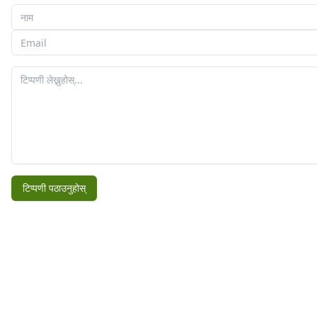
तपाईँको नाम
तपाईँको इमेल
तपाईँको टिप्पणी
टिप्पणी पठाउनुहोस्