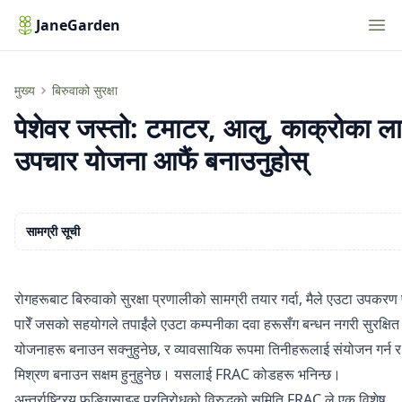
Nav
JaneGarden
रोगहरूबाट बिरुवाको सुरक्षा। सर्वोत्तम उपचार योजना कसरी बनाउन सकिन्छ
मुख्य
बिरुवाको सुरक्षा
पेशेवर जस्तो: टमाटर, आलु, काक्रोका ला
उपचार योजना आफैं बनाउनुहोस्
सामग्री सूची
रोगहरूबाट बिरुवाको सुरक्षा प्रणालीको सामग्री तयार गर्दा, मैले एउटा उपकरण
पारेँ जसको सहयोगले तपाईंले एउटा कम्पनीका दवा हरूसँग बन्धन नगरी सुरक्षित
योजनाहरू बनाउन सक्नुहुनेछ, र व्यावसायिक रूपमा तिनीहरूलाई संयोजन गर्न र
मिश्रण बनाउन सक्षम हुनुहुनेछ। यसलाई FRAC कोडहरू भनिन्छ।
अन्तर्राष्ट्रिय फङ्गिसाइड प्रतिरोधको विरुद्धको समिति FRAC
ले एक विशेष