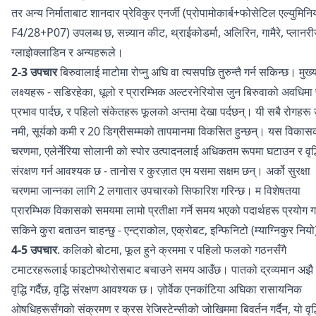
तर अन्य निर्माताबाट शानदार प्रेविकुर एनर्जी (प्रोपामोकार्ब+फोसेटिल एल्युमिन
F4/28+P07) उपलब्ध छ, सन्न्यान कीट, थ्राईकोडर्मा, अलिरिन, गामैरे, प्लानरी
ग्लाइोक्लाडिन र अन्यहरूले।
2-3 उपचार
बिरुवालाई माटोमा रोप्नु अघि वा त्यसपछि तुरुन्तै गर्न सकिन्छ। मुख्
लक्ष्यहरू - सडिरहेका, धूलो र प्रारम्भिक अल्टरनेरियोस जुन बिरुवाको अवधिमा
प्रभाव पार्दछ, र पहिलो संकेतहरू फूलको अन्तमा देखा पर्दछन्। यी सबै रोगहरू 
नमी, सूर्यको कमी र 20 डिग्रीसम्मको तापमानमा विकसित हुन्छन्। यस विकास
चरणमा, एलेर्नेरिया सोलानी को स्पोर उत्पादनलाई अधिकतम रूपमा घटाउन र वृद्
संरक्षण गर्न आवश्यक छ - तानोस र कुरज़ात एम यसमा सक्षम छन्। अर्को सुरक्षा
चरणमा जान्नका लागि 2 लगातार उपचारको सिफारिश गरिन्छ। म विशेषतया
प्रारम्भिक विकासको समयमा लामो प्रतीक्षा गर्ने समय भएको पदार्थहरू प्रयोग गर
सकिने कुरा बताउन चाहन्छु - एन्ट्राकोल, एक्रोबट, इन्फिनिटो (म्याग्निकुर निय
4-5 उपचार
. कलिको बोटमा, फूल हुने क्रममा र पहिलो फलको गठनसँगै
टमाटरहरूलाई फाइटोफ्थोरोसबाट बचाउने समय आउँछ। पातको द्रव्यमान अझै
वृद्धि गर्दैछ, वृद्धि संरक्षण आवश्यक छ। ज़ोर्वेक एनकांटिया अघिका रासायनिक
ओषधिहरूसँगको संक्रमण र क्रस रेजिस्टेन्सीको जोखिममा बिवर्तन गर्दैन, यो वृद्