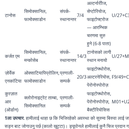
अल्टर्नारीोज,
सिमोक्सानिल,
संपर्क-
सेप्टोरियोज,
टानोस
7/4
U/27+C
फामोक्साडोन
स्थानान्तर
फाइटोफ्टरोज
— आरम्भिक
चरणमा सुरु
हुने (6-8 पाता)
सिमोक्सानिल,
संपर्क-
टानोसको लागी
कर्जत एम
14/3
U/27+M
मन्कोसेब
स्थानान्तर
स्थान मनायो
फाइटोफ्थोरोस,
ज़ोर्वेक
ओक्साटियापिप्रोलिन,
प्रणाली-
20/3
अल्टरनेरियोस,
F9/49+C
एनकांटिया
फामोक्साडोन
सम्पर्क
पेरोनोस्पोरोज़
कुरज़ात
फाइटोफ्थोरोस,
क्लोरोनाइट्रेट ताम्बा,
प्रणाली-
आर
पेरोनोस्पोरोज़,
M01+U
सिमोक्सानिल
सम्पर्क
(ओर्डान)
बैक्टीरियोसिस
1ला उपचार
. हामीलाई थाहा छ कि भिजिरहेको अवस्था को सुरुमा बिरुवा लाई ज
सड्न बाट जोगाउनु पर्छ (कालो खुट्टा)। ड्यूपोनले हामीलाई कुनै चिज प्रदान ग