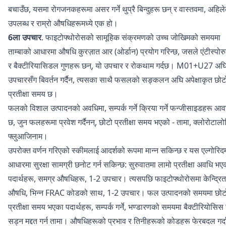
बचाउँछ, यसमा रोगजनकहरूमा असर गर्ने थुप्रै बिन्दुहरू छन् र वास्तवमा, अहिल
उपलब्ध र राम्रो औषधिहरूमध्ये एक हो।
6ला उपचार
. फाइटोफ्थोरोसको सामूहिक संक्रमणको उच्च जोखिमको समयमा
ताम्बाको आधारमा औषधि कुरज़ात आर (ओर्डान) प्रयोग गरिन्छ, जसले एंटीस्पोरुल
र बैक्टीरियासिडल गुणहरू छन्, यो उपचार र रोकथाम गर्दछ। M01+U27 अघ
उपचारसँग बिवर्तन गर्दैन, त्यसका साथै फसलको सङ्कलन अघि अपेक्षाकृत छोट
प्रतीक्षा समय छ।
फलको विशाल उत्पादनको अवधिमा, सम्पर्क गर्ने क्रिया गर्ने फन्जीसाइडहरू आ
छ, जुन फलहरूमा प्रवेश गर्दैनन्, छोटो प्रतीक्षा समय भएको - तामा, क्लोरोटाल
फ्लुआजिनाम।
उपरोक्त वर्णन गरिएको स्कीमलाई आदर्शको रूपमा मान्न सकिन्छ र यस एल्गोरि
आधारमा सुरक्षा सामग्री छनोट गर्न सकिन्छ: सुरुवातमा लामो प्रतीक्षा अवधि भए
पदार्थहरू, समग्र औषधिहरू, 1-2 उपचार। त्यसपछि फाइटोफ्थोरोसमा केन्द्रित
औषधि, भिन्न FRAC कोडको साथ, 1-2 उपचार। फल उत्पादनको समयमा छोट
प्रतीक्षा समय भएका पदार्थहरू, सम्पर्क गर्ने, भण्डारणको समयमा बैक्टीरियोसिस
सड्न मद्दत गर्न तामा। औषधिहरूको प्रभाव र तिनीहरूको कोडहरू फेरबदल गर्द