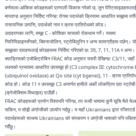
बर्णमाला-आंकिक कोडहरूको प्रणाली विकास गरेको छ, जुन पेस्टिसाइडहरूलाई
मापदण्ड अनुसार निर्दिष्ट गरिन्छ: रोगमा पदार्थको क्रियामा आधारित समूहमा वर्
रासायनिक उत्पत्ति, पदार्थको नाम र क्रस प्रतिरोधको कोड।
उदाहरणका लागि, समूह C - कोशिका सासको रोकथाम गर्ने। यसमा
प्यिरिमिडाइनसँगको, क्विनाजोलिन, स्ट्रोबिलुरिन र अन्य सामाग्रीहरू पर्छन्। य
समूहका दवाहरूलाई कोडहरूमा निर्दिष्ट गरिएको छ: 39, 7, 11, 11A र अन्य।
क्वाड्रिसको एजोक्षिट्रोबिन FRAC कोड अनुसार यसरी देखिन्छ: C3/11, जहाँ
लक्ष्यको प्रभावमा आधारित उपसमूह हो (C3 complex III: cytochrome
(ubiquinol oxidase) at Qo site (cyt bgene)), 11 - क्रस प्रतिरो
कोड हो। कोड 11 र उपसमूह C3 अन्तर्गत हामीले अर्को लोकप्रिय दवा स्ट्रोबी
(क्रेजोक्सिम-मिथाइल) पाउँछौं।
FRAC कोडहरूको प्रयोग विश्वभरि गरिन्छ, तर रूसी भाषामा कुनै सूचि मैले फेला
सकिन, म सोझै अंग्रेजीको उपयोग गर्दछु। म यहाँ Ukrainians द्वारा रजिस्टर्ड
पदार्थहरूको साथमा Ukrainians को संस्करण र अंग्रेजी भाषाको पनि पब्लि
गर्दैछु।