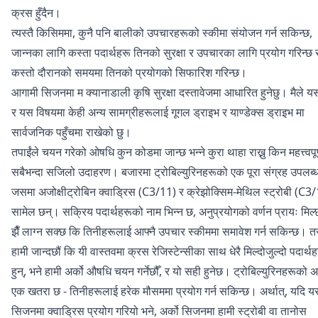
क्रस हुँदैन।
त्यस्तै किसिममा, कुनै पनि बालीको उपचारहरूको स्कीमा संयोजन गर्न सकिन्छ,
जान्नका लागि कस्ता पदार्थहरू तिनको सुरक्षा र उपचारका लागि प्रयोग गरिन्छ 
कस्तो दौरानको समयमा तिनको प्रयोगको सिफारिश गरिन्छ।
आगामी सिजनमा म क्यानाडाली कृषि सुरक्षा दस्तावेजमा आधारित हुनेछु। मैले 
र यस विषयमा केही अन्य सामग्रीहरूलाई
गूगल ड्राइभ
र
याण्डेक्स ड्राइभ
मा
सार्वजनिक पहुँचमा राखेको छु।
तपाईंले चयन गरेको ओषधि कुन कोडमा जान्छ भन्ने कुरा थाहा राख्नु किन महत्त्वपूर
सबैभन्दा सजिलो उदाहरण। बजारमा ट्रोबिल्युरिनहरूको एक पूरा संग्रह उपलब्
जसमा अजोक्षीट्रोबिन क्वाड्रिस (C3/11) र क्रेझोक्सिम-मेथिल स्ट्रोबी (C3
सामेल छन्। सक्रिय पदार्थहरूको नाम भिन्न छ, अनुप्रयोगको वर्णन प्रायः मिल्
झैँ लाग्न सक्छ कि तिनीहरूलाई आफ्नै उपचार स्कीममा समावेश गर्न सकिन्छ। त
हामी जान्दछौं कि यी वास्तवमा क्रस रेजिस्टेन्सीका साथ धेरै मिल्दोजुल्दो पदार्थह
हुन्, भने हामी अर्को औषधि चयन गर्नेछौँ, र यो सही हुनेछ। ट्रोबिल्युरिनहरूको अर
एक खतरा छ - तिनीहरूलाई हरेक मौसममा प्रयोग गर्न सकिन्छ। अर्थात्, यदि य
सिजनमा क्वाड्रिस प्रयोग गरियो भने, अर्को सिजनमा हामी स्ट्रोबी वा तानोस