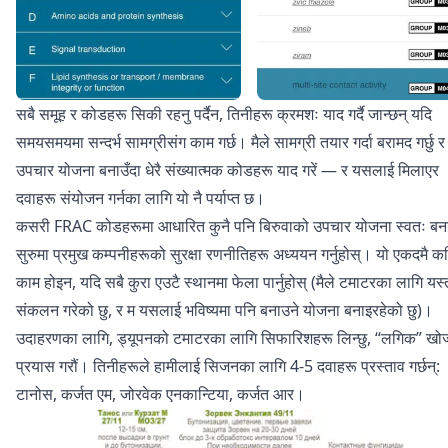
सबै समूह र कोडहरू सिकी रहनु पर्दैन, तिनीहरू क्रमशः याद गर्दै जान्छन् यदि
समयसमयमा सन्दर्भ सामग्रीसंग काम गर्छ। मैले सामग्री तयार गर्दा बरामद गर्छु र
उपचार योजना बनाउँदा धेरै संख्यात्मक कोडहरू याद गरें — र यसलाई मिलाएर
दवाहरू संयोजन गर्नका लागि यो नै पर्याप्त छ।
कसरी FRAC कोडहरूमा आधारित कुनै पनि बिरुवाको उपचार योजना स्वतः ब
सुरुमा प्रमुख कम्पनीहरूको सुरक्षा रणनीतिहरू अध्ययन गर्नुहोस्। यो एकदमै क
काम होइन, यदि सबै कुरा एउटै स्थानमा फेला पार्नुहोस् (मैले टमाटरका लागि यस्
संकलन गरेको छु, र म यसलाई भविष्यमा पनि बनाउने योजना बनाइरहेको छु)।
उदाहरणका लागि, ड्यूपनको टमाटरका लागि सिफारिशहरू लिन्छु, “लगिक” खोज्
प्रयास गरौं। तिनीहरूले हामीलाई सिजनका लागि 4-5 दवाहरू प्रस्ताव गर्छन्:
टानोस, कर्जत एम, जोरवेक एनकान्टिया, कर्जत आर।