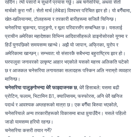
रहँदैन। त्यो पसारो म सुधार्ने प्रयास गर्छु। अब चनेसरिया, अथवा सेतो
मार्चको कुरा गरौं। सेतो मार्च (लेबेडा) विश्वभर परिचित झार हो। यो बगैँचामा,
खेत-खलियानमा, टोलहरूमा र तरकारी बारीहरूमा सजिलै चिनिन्छ।
चनेसरिया चुकन्दर, पालुङ्गो, र मूला परिवारसँग सम्बन्धित छ। यसलाई
प्राचीन अमेरिका महादेशका विभिन्न आदिवासीहरूले डाइनोसोरको युगमा र
हिउँ युगपछिको समयसम्म खान्थे। अझै यो जापान, अफ्रिका, युरोप र
अमेरिकामा खान्छन्। सम्भवत: यो संसारकै सबैभन्दा बहुराष्ट्रिय झार हो।
घरपालुवा जनावरको उत्कृष्ट आहार भएकोले यसको महत्त्व अलिकति घटेको
छ र आजकल चनेसरिया लगायतका सलादहरू पस्किन अलि नराम्रो व्यवहार
मानिन्छ।
चनेसरिया पालुङ्गोभन्दा धेरै फाइदाजनक छ
, धेरै हिसाबले: यसमा बढी
प्रोटिन, फलाम, भिटामिन B1, क्याल्सियम, फस्फोरस, अनि धेरै खनिज
पदार्थ र आवश्यक अम्लहरूको मात्रा छ। एक बगैँचा बिरुवा भएकोले,
चनेसरियाले अन्य तरकारीहरूको विकासमा बाधा पुर्‍याउँदैन। यसले पहिलो
जाडो यामसम्म हरियो रहन्छ।
चनेसरिया कसरी तयार गर्ने?