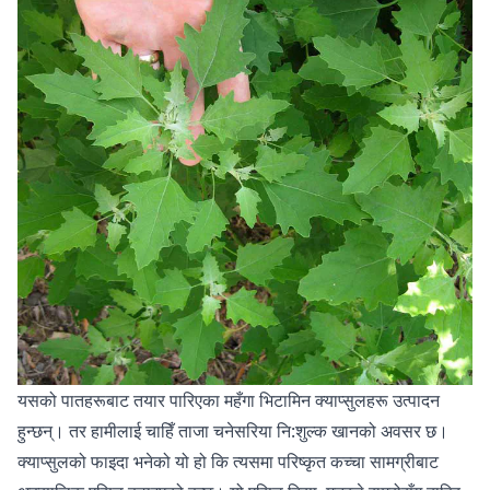
यसको पातहरूबाट तयार पारिएका महँगा भिटामिन क्याप्सुलहरू उत्पादन
हुन्छन्। तर हामीलाई चाहिँ ताजा चनेसरिया नि:शुल्क खानको अवसर छ।
क्याप्सुलको फाइदा भनेको यो हो कि त्यसमा परिष्कृत कच्चा सामग्रीबाट