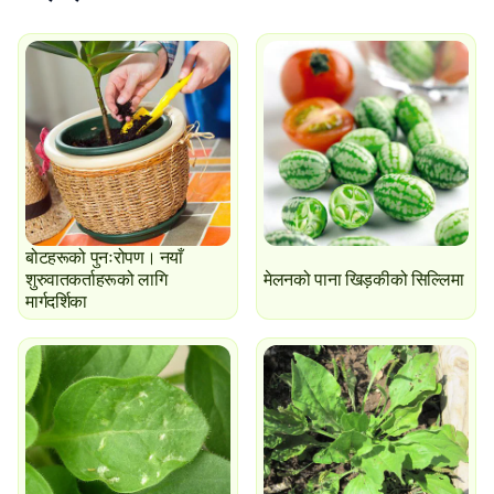
बोटहरूको पुनःरोपण। नयाँ
शुरुवातकर्ताहरूको लागि
मेलनको पाना खिड़कीको सिल्लिमा
मार्गदर्शिका