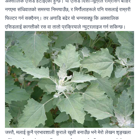
अक्सालिक एसिड हटाइएको हुन्छ। यो एसिड दिसा–मूत्रले राम्रोसँग बाहिर
नगएमा संधिवातको समस्या निम्त्याउँछ, र मिर्गौलाहरूले पनि यसलाई राम्ररी
फिल्टर गर्न सक्दैनन्। तर अगाडि बढेर यो भन्नसक्छु कि अक्सालिक
एसिडलाई कागतीको रस वा तातो प्रक्रियाले न्युट्रलाइज गर्न सकिन्छ।
जस्तै, मलाई कुनै प्रभावशाली कुराले खुसी बनाउँछ भने मेरो लेखन शृङ्खला