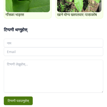
गाँसका भाइरस
खाने योग्य खरपतवार: पादपकोष
टिप्पणी थप्नुहोस्
तपाईँको नाम
तपाईँको इमेल
तपाईँको टिप्पणी
टिप्पणी पठाउनुहोस्