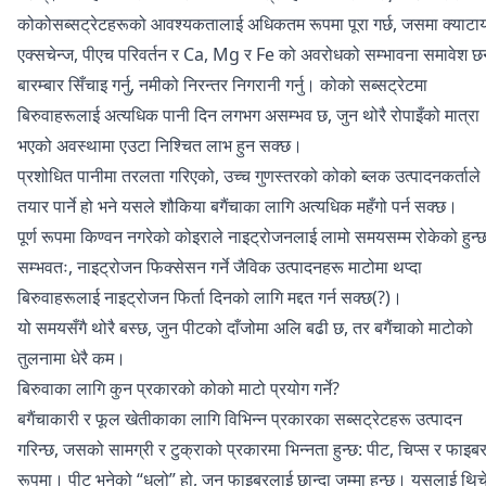
कोकोसब्सट्रेटहरूको आवश्यकतालाई अधिकतम रूपमा पूरा गर्छ, जसमा क्याटा
एक्सचेन्ज, पीएच परिवर्तन र Ca, Mg र Fe को अवरोधको सम्भावना समावेश छ
बारम्बार सिँचाइ गर्नु, नमीको निरन्तर निगरानी गर्नु। कोको सब्सट्रेटमा
बिरुवाहरूलाई अत्यधिक पानी दिन लगभग असम्भव छ, जुन थोरै रोपाइँको मात्रा
भएको अवस्थामा एउटा निश्चित लाभ हुन सक्छ।
प्रशोधित पानीमा तरलता गरिएको, उच्च गुणस्तरको कोको ब्लक उत्पादनकर्ताले
तयार पार्ने हो भने यसले शौकिया बगैंचाका लागि अत्यधिक महँगो पर्न सक्छ।
पूर्ण रूपमा किण्वन नगरेको कोइराले नाइट्रोजनलाई लामो समयसम्म रोकेको हुन्
सम्भवतः, नाइट्रोजन फिक्सेसन गर्ने जैविक उत्पादनहरू माटोमा थप्दा
बिरुवाहरूलाई नाइट्रोजन फिर्ता दिनको लागि मद्दत गर्न सक्छ(?‌)।
यो समयसँगै थोरै बस्छ, जुन पीटको दाँजोमा अलि बढी छ, तर बगैंचाको माटोको
तुलनामा धेरै कम।
बिरुवाका लागि कुन प्रकारको कोको माटो प्रयोग गर्ने?
बगैंचाकारी र फूल खेतीकाका लागि विभिन्न प्रकारका सब्सट्रेटहरू उत्पादन
गरिन्छ, जसको सामग्री र टुक्राको प्रकारमा भिन्नता हुन्छ: पीट, चिप्स र फाइब
रूपमा। पीट भनेको “धुलो” हो, जुन फाइबरलाई छान्दा जम्मा हुन्छ। यसलाई थिच