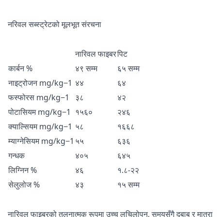
नरिवल सब्स्ट्रेटको मूलभूत संरचना
नारिवल फाइबर
पिट
कार्बन %
४९ सम्म
६५ सम्म
नाइट्रोजन mg/kg−1
४४
६४
फस्फोरस mg/kg−1
३८
४२
पोटासियम mg/kg−1
१५६०
२४६
क्याल्सियम mg/kg−1
५८
१६६८
म्याग्नेसियम mg/kg−1
५५
६३६
गन्धक
४०५
६४५
लिग्निन %
४६
१.८-२२
सेलुलोज %
४३
१५ सम्म
नारिवल फाइबरको तुलनात्मक रूपमा उच्च लचिलोपन, समयसँगै दबाब र मात्रा