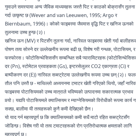
गुमाउने समस्यामा अन्य जैविक माध्यमहरू जस्तै पिट र काठको बोक्रासँग तुलना
गर्दा उत्कृष्ट छ (Wever and van Leeuwen, 1995; Argo र
Biernbaum, 1996)। कोको फाइबरमा जैवमास वृद्धि पिट र खनिज ऊनको
तुलनामा उच्च हुन्छ (२)।
खनिज ऊन (MV) र पिटसँग तुलना गर्दा, नारिवल फाइबरमा खेती गर्दा बालीहरू
पोषण तत्व सोस्ने दर उल्लेखनीय रूपमा बढी छ, विशेष गरी गन्धक, पोटासियम, र
फस्फोरस। फोटोसिन्थेसिससँग सम्बन्धित सबै प्यारामिटरहरू (फोटोसिन्थेसिस
दर (Pn), स्टोमेटल प्रवाहकता (Gs), इन्टरसेलुलर CO2 एकाग्रता (Ci) र
बाष्पीकरण दर (E)) नारिवल सब्स्ट्रेटमा उल्लेखनीय रूपमा उच्च छन् (२)। फ
तौल पनि उस्तै छ - माथिल्लो अध्ययनमा टमाटर खेती गरिएको थियो, जहाँ नारि
फाइबरमा पोटासियमको उच्च मात्राले भविष्यको उत्पादनमा सकारात्मक प्रभाव
पर्‍यो। यद्यपि पोटासियमले क्याल्सियम र म्याग्नेसियमको विरोधीको रूपमा कार्य गर
सक्छ, बालीमा यी तत्वहरूको कुनै कमी देखिएको छैन।
यो याद गर्न महत्त्वपूर्ण छ कि क्याल्सियमको कमी सधैं माटो रहित सब्स्ट्रेटसँग
जोडिन्छ। विशेष गरी यो तत्व टमाटरहरूको रोग प्रतिरोधात्मक क्षमताको लागि
महत्त्वपूर्ण छ।