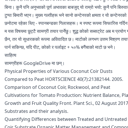
बिना। कुनै पनि अनुभवको पूर्ण अभावका बाबजुद् यो राम्रो भयो: कुनै पनि बिरुव
टुप्पा बिमारी भएन। मुख्य गल्तीहरू भने सानो कन्टेनरको क्षमता र यो कन्टेनरको
छनोटमा रहेका थिए - स्पानबन्डका गिलासहरू। म स्पष्ट रूपमा सिफारिस गर्दि
म यस विषयमा छुट्टै सामग्री तयार पार्नेछु। शुद्ध कोको सब्सट्रेट अब म प्रयोग गर
छैन, तर यो सुधारकको रूपमा अविवादित छ। माटोको लगभग
उत्तम मिश्रण
तया
पार्न सकिन्छ, यदि पीट, कोको र पर्लाइट + ५०% बगैंचाको माटो छ भने।
साहित्य
सामग्रीहरू
GoogleDrive
मा छन्।
Physical Properties of Various Coconut Coir Dusts
Compared to Peat HORTSCIENCE 40(7):21382144. 2005.
Comparison of Coconut Coir, Rockwool, and Peat
Cultivations for Tomato Production: Nutrient Balance, Pl
Growth and Fruit Quality Front. Plant Sci., 02 August 2017
Substrates and their analysis.
Quantifying Differences between Treated and Untreated
Coir Substrate Organic Matter Management and Compo