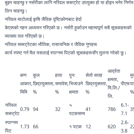
बुझ्न चाहन्छु र नर्सरीका लागि नरिवल सब्स्ट्रेट उपयुक्त हो या होइन भनेर निर्णय
लिन चाहन्छु।
नरिवल माटोलाई कृषि जैविक दृष्टिकोणबाट हेर्दा
केएसको गहन अध्ययन गरिएको छ। नर्सरी हुर्काउन महत्त्वपूर्ण सबै सूचकहरूको
व्याख्या तल गरिएको छ।
नरिवल सब्स्ट्रेटका भौतिक, रासायनिक र जैविक गुणहरू
कार्य स्पष्ट गर्न मैल यसलाई स्पाग्नम पिटको सूचकहरूसँग तुलना गरेको छु।
आर्द्रता
कण
कुल
हावा
पुनः
सेतो सतह
मु
क्षमता,
आकार,
छिद्रयुक्तता,
समावेश,
भिजाउने
छिद्रयुक्तता,
पीएच
पा
मि.लि./
मिमि
%
%
क्षमता
%
%
लि.
नरिवल
५
6.1-
0.79
94
32
41
786
3
सब्स्ट्रेट
पटकसम्म
7.1
स्पाग्नम
2.6-
1.73
66
१ पटक
12
620
2
पिट
3.8