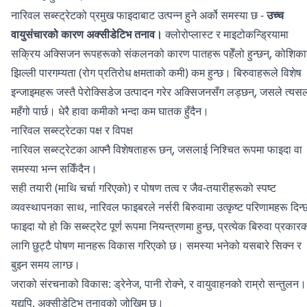
नारिवल सब्स्ट्रेटको प्रमुख फाइदाबाट उत्पन्न हुने अर्को समस्या छ -
उच्च
वायुसंचारको कारण अक्सीडेटिभ तनाव।
क्लोरोप्लास्ट र माइटोकन्ड्रियामा
सक्रिय अक्सिजन रूपहरूको संकलनको कारण पातहरू पहेँलो हुन्छन्, कोशिक
झिल्ली पारगम्यता (रोग प्रतिरोध क्षमताको कमी) कम हुन्छ। बिरुवाहरूले विशेष
इन्जाइमहरू जस्तै पेरोक्सिडेज उत्पादन गरेर अक्सिजनसँग लड्छन्, जसले त्यस
महँगो पार्छ। धेरै हावा कमीको भन्दा कम घातक हुँदैन।
नारिवल सब्स्ट्रेटका पक्ष र विपक्ष
नारिवल सब्स्ट्रेटका आफ्नै विशेषताहरू छन्, जसलाई निश्चित रूपमा फाइदा वा
समस्या भन्न सकिँदैन।
सही तयारी (माथि चर्चा गरिएको) र पोषण तत्व र जैव-तयारीहरूको स्पष्ट
व्यवस्थापनका साथ, नारिवल फाइबरले नर्सरी बिरुवामा उत्कृष्ट परिणामहरू दिन
फाइदा यो हो कि सब्स्ट्रेट पूर्ण रूपमा नियन्त्रणमा हुन्छ, प्रत्येक बिरुवा प्रकार
लागि छुट्टै पोषण मानहरू विकास गरिएको छ। समस्या भनेको यसबारे सिक्न र
बुझ्न समय लाग्छ।
जराको संरचनाको विकास: ड्रेनेज, पानी रोक्ने, र वायुवाहनको राम्रो सन्तुलन।
यद्यपि, अक्सीडेटिभ तनावको जोखिम छ।