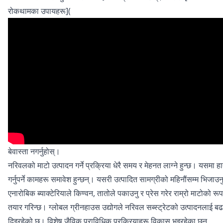
रोकथामका उपायहरू](
बेवास्ता नगर्नुहोस्।
नरिवलको माटो उत्पादन गर्ने प्रक्रिया धेरै समय र मेहनत लाग्ने हुन्छ। यसमा ह
गर्नुपर्ने कामहरू समावेश हुन्छन्। यसरी उत्पादित सामग्रीको महिनौंसम्म भिजाउनु
एनारोबिक ब्याक्टेरियाले किण्वन, तातोले पकाउनु र प्रेस गरेर राम्रो माटोको रू
तयार गरिन्छ। ग्लोबल ग्रीनहाउस उद्योगले नरिवल सब्स्ट्रेटको उत्पादनलाई बढ
दिइरहेको छ। विशेष जैविक प्राविधिक प्रक्रियाहरू विकास भइरहेका छन्,