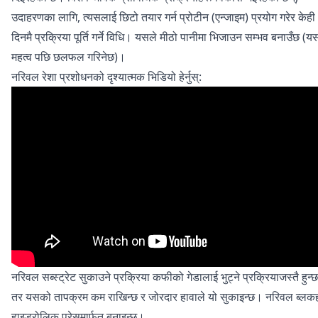
उदाहरणका लागि, त्यसलाई छिटो तयार गर्न प्रोटीन (एन्जाइम) प्रयोग गरेर केही
दिनमै प्रक्रिया पूर्ति गर्ने विधि। यसले मीठो पानीमा भिजाउन सम्भव बनाउँछ (
महत्व पछि छलफल गरिनेछ)।
नरिवल रेशा प्रशोधनको दृश्यात्मक भिडियो हेर्नुस्:
नरिवल सब्स्ट्रेट सुकाउने प्रक्रिया कफीको गेडालाई भुट्ने प्रक्रियाजस्तै हुन्छ
तर यसको तापक्रम कम राखिन्छ र जोरदार हावाले यो सुकाइन्छ। नरिवल ब्लक
हाइड्रोलिक प्रेसमार्फत बनाइन्छ।