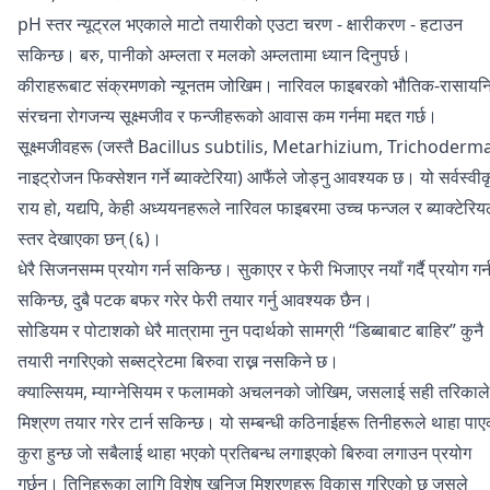
pH स्तर न्यूट्रल भएकाले माटो तयारीको एउटा चरण - क्षारीकरण - हटाउन
सकिन्छ। बरु, पानीको अम्लता र मलको अम्लतामा ध्यान दिनुपर्छ।
कीराहरूबाट संक्रमणको न्यूनतम जोखिम। नारिवल फाइबरको भौतिक-रासाय
संरचना रोगजन्य सूक्ष्मजीव र फन्जीहरूको आवास कम गर्नमा मद्दत गर्छ।
सूक्ष्मजीवहरू (जस्तै Bacillus subtilis, Metarhizium, Trichoderma
नाइट्रोजन फिक्सेशन गर्ने ब्याक्टेरिया) आफैंले जोड्नु आवश्यक छ। यो सर्वस्वी
राय हो, यद्यपि, केही अध्ययनहरूले नारिवल फाइबरमा उच्च फन्जल र ब्याक्टेरि
स्तर देखाएका छन् (६)।
धेरै सिजनसम्म प्रयोग गर्न सकिन्छ। सुकाएर र फेरी भिजाएर नयाँ गर्दै प्रयोग गर्
सकिन्छ, दुबै पटक बफर गरेर फेरी तयार गर्नु आवश्यक छैन।
सोडियम र पोटाशको धेरै मात्रामा नुन पदार्थको सामग्री “डिब्बाबाट बाहिर” कुनै
तयारी नगरिएको सब्सट्रेटमा बिरुवा राख्न नसकिने छ।
क्याल्सियम, म्याग्नेसियम र फलामको अचलनको जोखिम, जसलाई सही तरिकाले
मिश्रण तयार गरेर टार्न सकिन्छ। यो सम्बन्धी कठिनाईहरू तिनीहरूले थाहा पाए
कुरा हुन्छ जो सबैलाई थाहा भएको प्रतिबन्ध लगाइएको बिरुवा लगाउन प्रयोग
गर्छन्। तिनिहरूका लागि विशेष खनिज मिश्रणहरू विकास गरिएको छ जसले