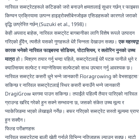
नारिवल सब्स्ट्रेटहरूले कटिङको जरो बनाउने क्षमतालाई सुधार गर्छन् र फाइबर
किण्वन प्रक्रियामा उत्पन्न हाइड्रोक्सीबेनजोइक एसिडहरूको कारणले जराको
वृद्धि उत्प्रेरित गर्छन् (Suzuki et al., 1998)।
केही अपवाद बाहेक, नारिवल सब्स्ट्रेट बागबानीका लागि विशेष रूपले उत्पादन
गरिएको हुँदैन, त्यसैले यसको गुणहरूले धेरै भिन्नता देखाउन सक्छ।
एक महत्त्वपूर
कारक भनेको नारिवल फाइबरमा सोडियम, पोटासियम, र क्लोरिन नुनको उच्च
मात्रा
हो। मिश्रण तयार गर्नु भन्दा पहिले, सब्स्ट्रेटलाई धेरै पटक पानीले धुने र
क्याल्सियम सल्फेट र म्याग्नेसियम सल्फेटको साथ उपचार गर्नु आवश्यक छ।
नारिवल सब्स्ट्रेट कसरी धुने भन्ने जानकारी
Floragrowing
को वेभसाइटमा हे
सकिन्छ र नारिवल सब्स्ट्रेटलाई स्थिर कसरी बनाउँने भन्ने जानकारी
DragiGrow
ब्लगमा पाउन सकिन्छ। तपाईंले पहिल्यै तैयार पारिएको नारिवल
ग्राउन्ड खरिद गरेको हुन सक्ने सम्भावना छ, जसको संकेत उच्च मूल्य र
प्याकेजिङमा भएको लेखाइले गर्नेछ। बफर गरिएको सब्स्ट्रेट सस्तो मूल्यमा प्राप्
हुन सक्दैन।
फिल्ड परीक्षणहरू
नारिवल सब्स्ट्रेटमा बाली खेती गर्नाले विभिन्न नतिजाहरू ल्याउन सक्छ। माटो