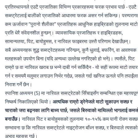
प्रतिस्थापनले एउटै प्रजातिका विभिन्न प्रकारहरूमा फरक प्रभाव पार्छ - एउटै
सब्स्ट्रेटलाई बालीको प्रजातिको आधारमा फरक असर गर्न सकिन्छ। परम्पराग
कम ऊर्जावान “पुरानो शैलीका” प्रजातिहरू आधुनिक हाइब्रिडको तुलनामा माटो
प्रति धेरै संवेदनशील हुन्छन्। व्यावसायिक प्रजातिहरू र हाइब्रिडहरू,
सामान्यतया, पिट, बायोहुमस, र नारिवल फाइबरमा उस्तै परिणाम देखाउँछन्।
सबै अध्ययनहरू शुद्ध सब्स्ट्रेटहरूमा गरिन्छन्, कुनै धुलाई, बफरिंग, वा आवश्यक
मलहरूको उपयोग बिना (यदि अन्यथा उल्लेख नगरिएको हो भने)। त्यसैले, पिट
राम्रो छ वा नारिवल खराब छ भन्ने दाबी गर्न सकिँदैन - यो सही रूपमा माटो तयार
गर्न र समयमै मलुमार लगाउन निर्भर गर्दछ, जसले गर्दा खनिज ऊनले पनि तपाईंल
निराश गर्ने छैन।
स्पानिश अध्ययन (5) मा नारिवल सब्स्ट्रेटको सिँचाइसँग सम्बन्धित एक महत्त्वपूर्
निष्कर्ष निकालिएको थियो।
अत्यधिक राम्रो ड्रेनेजले माटो सुकाउन सक्छ र
चाराको जरा बढ्नका लागि बाध्य पार्छ, जसले बिरुवाको माथिल्लो भागलाई कमज
बनाउँछ।
नारिवल पिट र बायोहुमसको तुलनामा १०-१५% कम पानी रोक्न सक्
सम्भावना छ कि नारिवल सब्स्ट्रेटले नाइट्रोजन बाँध्न सक्छ, र बिरुवाले त्यसको
अभाव महसुस गर्छ।