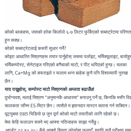
कोको ब्लकहरू, जसको हरेक किलोले ६-७ लिटर फुर्किएको सब्सट्रेटमा परिणत
हुन सक्छ।
कोको सब्सट्रेटलाई कसरी सुधार गर्ने?
कोइरा आधारित मिश्रणहरू तयार पार्नुहोस् जसमा पर्लाइट, भर्मिक्यूलाइट, बायोह
भर्मिकम्पोस्ट, सेनेटाइज गरिएको बगैंचाको माटो, र पीट थपिएको हुन्छ। मलका
लागि, Ca+Mg को बफराइले र फलाम थप्न बाहेक कुनै पनि विश्वव्यापी नुस्खा
छैन।
याद राख्नुहोस्, कम्पोस्ट माटो मिश्रणको अम्लता बढाउँछ!
दुर्भाग्यवश, मलाई मिश्रण “अनुमानकै आधारमा” बनाउनु पर्ने छ, किनकि मसँग विद्य
चालकता जाँच्न ES-मिटर छैन। त्यसैले म इमानदार मास्टर क्लास गर्न सक्दिन।
यूट्युबमा एउटा भिडियो छ जुन पूर्ण कोको माटो तयारीको लागि रहेको छ।
मेमा केहि फलाउन सक्ने भए आफ्ना नतिजाहरू साझा गर्नेछु।
अपडेट २२.१०.२०
। मैले आफ्नो बिरुवा कोकोमा फलाएँ, यद्यपि कुनै परीक्षण सम