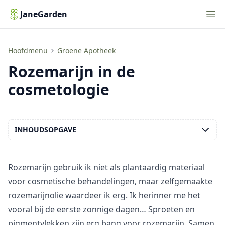
Nav
JaneGarden
Rozemarijn in de cosmetologie
Hoofdmenu
Groene Apotheek
Rozemarijn in de
cosmetologie
INHOUDSOPGAVE
Rozemarijn gebruik ik niet als plantaardig materiaal
voor cosmetische behandelingen, maar zelfgemaakte
rozemarijnolie waardeer ik erg. Ik herinner me het
vooral bij de eerste zonnige dagen… Sproeten en
pigmentvlekken zijn erg bang voor rozemarijn. Samen