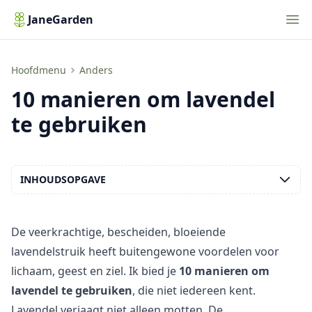
Nav
JaneGarden
10 manieren om lavendel te gebruiken
Hoofdmenu
Anders
10 manieren om lavendel
te gebruiken
INHOUDSOPGAVE
De veerkrachtige, bescheiden, bloeiende
lavendelstruik heeft buitengewone voordelen voor
lichaam, geest en ziel. Ik bied je
10 manieren om
lavendel te gebruiken
, die niet iedereen kent.
Lavendel verjaagt niet alleen motten. De