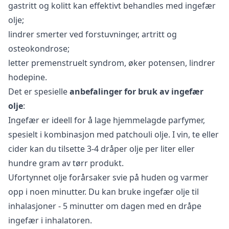
gastritt og kolitt kan effektivt behandles med ingefær
olje;
lindrer smerter ved forstuvninger, artritt og
osteokondrose;
letter premenstruelt syndrom, øker potensen, lindrer
hodepine.
Det er spesielle
anbefalinger for bruk av ingefær
olje
:
Ingefær er ideell for å lage hjemmelagde parfymer,
spesielt i kombinasjon med patchouli olje. I vin, te eller
cider kan du tilsette 3-4 dråper olje per liter eller
hundre gram av tørr produkt.
Ufortynnet olje forårsaker svie på huden og varmer
opp i noen minutter. Du kan bruke ingefær olje til
inhalasjoner - 5 minutter om dagen med en dråpe
ingefær i inhalatoren.