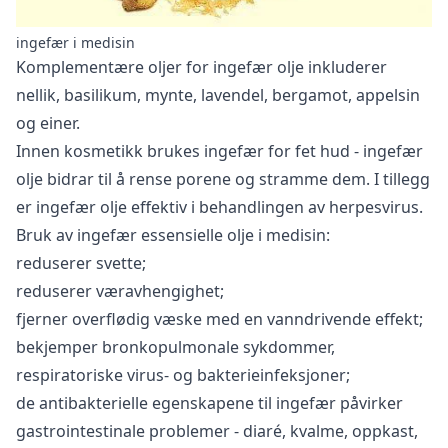
ingefær i medisin
Komplementære oljer for ingefær olje inkluderer
nellik, basilikum, mynte, lavendel, bergamot, appelsin
og einer.
Innen kosmetikk brukes ingefær for fet hud - ingefær
olje bidrar til å rense porene og stramme dem. I tillegg
er ingefær olje effektiv i behandlingen av herpesvirus.
Bruk av ingefær essensielle olje i medisin:
reduserer svette;
reduserer væravhengighet;
fjerner overflødig væske med en vanndrivende effekt;
bekjemper bronkopulmonale sykdommer,
respiratoriske virus- og bakterieinfeksjoner;
de antibakterielle egenskapene til ingefær påvirker
gastrointestinale problemer - diaré, kvalme, oppkast,