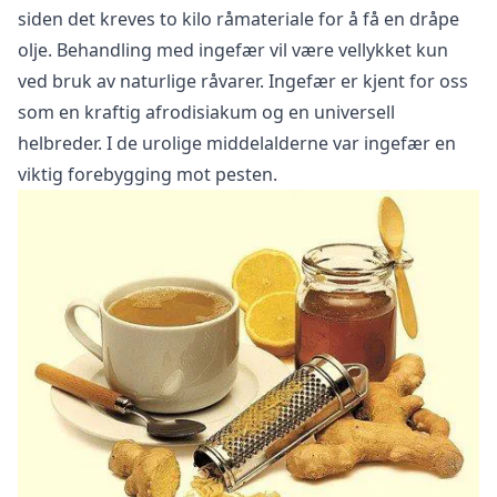
siden det kreves to kilo råmateriale for å få en dråpe
olje.
Behandling med ingefær
vil være vellykket kun
ved bruk av naturlige råvarer. Ingefær er kjent for oss
som en kraftig afrodisiakum og en universell
helbreder. I de urolige middelalderne var ingefær en
viktig forebygging mot pesten.