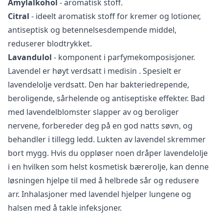
Amylalkohol
- aromatisk stoff.
Citral
- ideelt aromatisk stoff for kremer og lotioner,
antiseptisk og betennelsesdempende middel,
reduserer blodtrykket.
Lavandulol
- komponent i parfymekomposisjoner.
Lavendel er høyt verdsatt
i medisin
. Spesielt er
lavendelolje verdsatt. Den har bakteriedrepende,
beroligende, sårhelende og antiseptiske effekter. Bad
med lavendelblomster slapper av og beroliger
nervene, forbereder deg på en god natts søvn, og
behandler i tillegg ledd. Lukten av lavendel skremmer
bort mygg. Hvis du oppløser noen dråper lavendelolje
i en hvilken som helst kosmetisk bærerolje, kan denne
løsningen hjelpe til med å helbrede sår og redusere
arr. Inhalasjoner med lavendel hjelper lungene og
halsen med å takle infeksjoner.