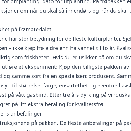
 for omplanting, dato for utplanting. På frøpakken e
uksjoner om når du skal så innendørs og når du skal 
skhet på frømaterialet
ene har stor betydning for de fleste kulturplanter. Sj
n – ikke kjøp frø eldre enn halvannet til to år. Kvali
viktig som friskheten. Hvis du er usikker på om du sk
u utføre et eksperiment: Kjøp den billigste pakken av 
 og samme sort fra en spesialisert produsent. Sam
yn til størrelse, farge, ensartethet og eventuell avsk
est på vått gasbind. Etter tre års dyrking på vindus
gret på litt ekstra betaling for kvalitetsfrø.
ens anbefalinger
struksjonene på pakken. De fleste anbefalinger på p