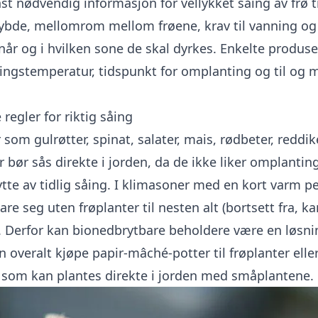
t nødvendig informasjon for vellykket såing av frø ti
dybde, mellomrom mellom frøene, krav til vanning og 
når og i hvilken sone de skal dyrkes. Enkelte produs
ringstemperatur, tidspunkt for omplanting og til og 
regler for riktig såing
 som gulrøtter, spinat, salater, mais, rødbeter, reddike
 bør sås direkte i jorden, da de ikke liker omplantin
ytte av tidlig såing. I klimasoner med en kort varm p
are seg uten frøplanter til nesten alt (bortsett fra, ka
l). Derfor kan bionedbrytbare beholdere være en løsn
overalt kjøpe papir-mâché-potter til frøplanter elle
 som kan plantes direkte i jorden med småplantene.