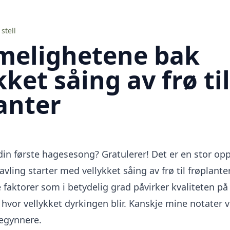
stell
elighetene bak
kket såing av frø til
anter
din første hagesesong? Gratulerer! Det er en stor op
avling starter med vellykket såing av frø til frøplanter
e faktorer som i betydelig grad påvirker kvaliteten på
hvor vellykket dyrkingen blir. Kanskje mine notater v
begynnere.