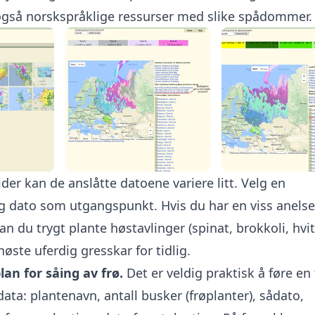
også norskspråklige ressurser med slike spådommer.
ilder kan de anslåtte datoene variere litt. Velg en
g dato som utgangspunkt. Hvis du har en viss anels
du trygt plante høstavlinger (spinat, brokkoli, hvitl
høste uferdig gresskar for tidlig.
lan for såing av frø.
Det er veldig praktisk å føre en 
ta: plantenavn, antall busker (frøplanter), sådato,