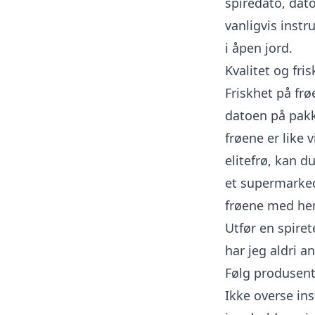
spiredato, dato
vanligvis instr
i åpen jord.
Kvalitet og fri
Friskhet på frø
datoen på pakke
frøene er like 
elitefrø, kan d
et supermarked
frøene med hens
Utfør en spiret
har jeg aldri an
Følg produsent
Ikke overse in