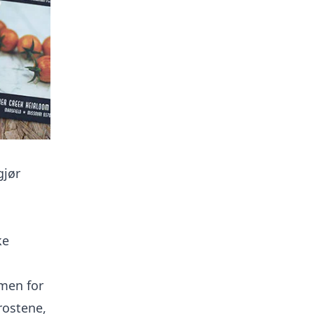
gjør
ke
 men for
frostene,