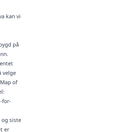
va kan vi
 bygd på
unn.
ventet
 velge
e Map of
l:
-for-
 og siste
t er