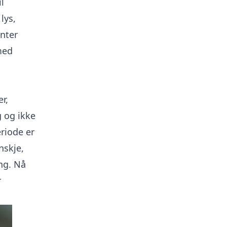
l
lys,
enter
med
r,
g og ikke
eriode er
nskje,
ing. Nå
r