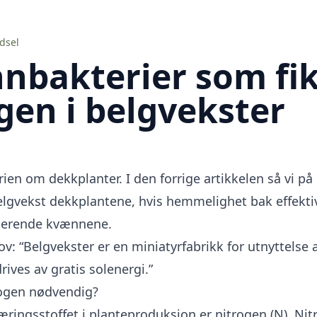
ødsel
nbakterier som fik
gen i belgvekster
serien om dekkplanter. I den forrige artikkelen så vi p
elgvekst dekkplantene, hvis hemmelighet bak effektivi
kserende kvænnene.
ov: “Belgvekster er en miniatyrfabrikk for utnyttelse
ives av gratis solenergi.”
rogen nødvendig?
æringsstoffet i planteproduksjon er nitrogen (N). Ni