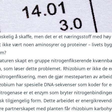
nskelig å skaffe, men det er et næringsstoff med høy 
t ikke vært noen aminosyrer og proteiner – livets byg
um?
naturen skapt en gruppe nitrogenfikserende kvænnbak
 som løser dette problemet. Rhizobium er ikke de e
nitrogenfiksering, men de gjør mesteparten av arbeid
zobium har spesielle DNA-sekvenser som koder for 
itrogenase er et enzym som bryter nitrogenbinding
isk tilgjengelig form. Dette arbeidet er energikrevend
e partnerskapet med planten får rhizobium karbohy