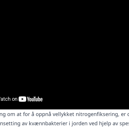
ng om at for å oppnå vellykket nitrogenfiksering, er
setting av kvænnbakterier i jorden ved hjelp av spes