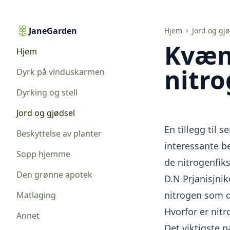
JaneGarden
Kvænnbakterier som fikserer nitrogen i belgvekster
Hjem
Jord og gj
Kvæn
Hjem
nitro
Dyrk på vinduskarmen
Dyrking og stell
Jord og gjødsel
En tillegg til 
Beskyttelse av planter
interessante b
Sopp hjemme
de nitrogenfi
Den grønne apotek
D.N Prjanisjnik
nitrogen som dr
Matlaging
Hvorfor er nit
Annet
Det viktigste n