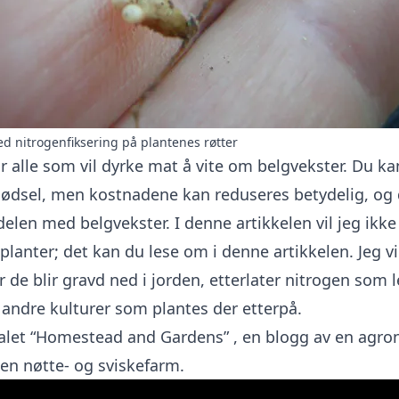
 nitrogenfiksering på plantenes røtter
or alle som vil dyrke mat å vite om belgvekster. Du k
jødsel, men kostnadene kan reduseres betydelig, og 
elen med belgvekster. I denne artikkelen vil jeg ikke
planter; det kan du lese om i
denne
artikkelen. Jeg v
r de blir gravd ned i jorden, etterlater nitrogen som le
r andre kulturer som plantes der etterpå.
ialet
“Homestead and Gardens”
, en blogg av en agro
en nøtte- og sviskefarm.