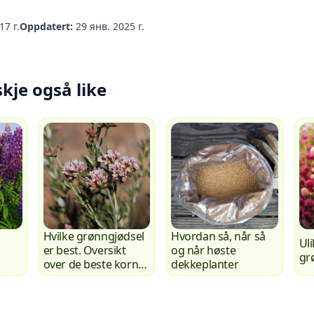
17 г.
Oppdatert:
29 янв. 2025 г.
skje også like
Hvilke grønngjødsel
Hvordan så, når så
Ul
er best. Oversikt
og når høste
gr
over de beste korn-
dekkeplanter
og korsblomstene.