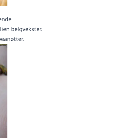
rende
ien belgvekster.
peanøtter.