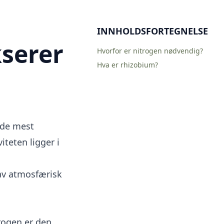
INNHOLDSFORTEGNELSE
serer
Hvorfor er nitrogen nødvendig?
Hva er rhizobium?
å de mest
teten ligger i
 av atmosfærisk
trogen er den