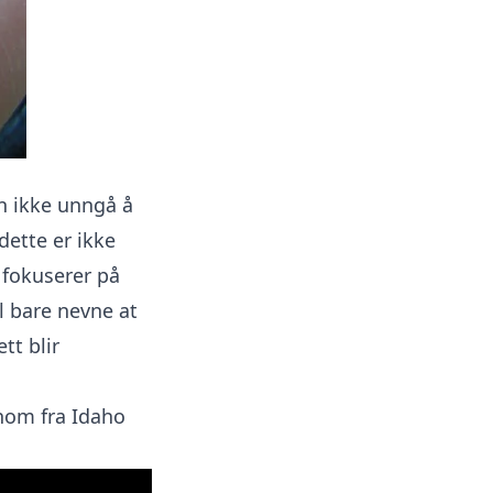
an ikke unngå å
dette er ikke
 fokuserer på
il bare nevne at
tt blir
nom fra Idaho