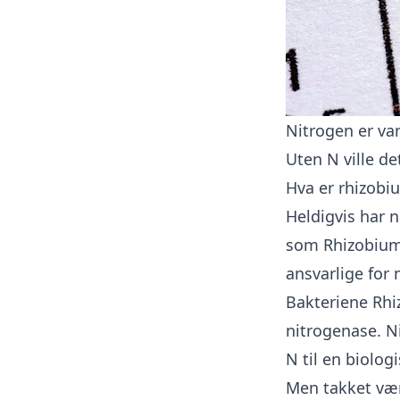
Nitrogen er va
Uten N ville de
Hva er rhizobi
Heldigvis har 
som Rhizobium,
ansvarlige for 
Bakteriene Rhi
nitrogenase. N
N til en biolog
Men takket vær