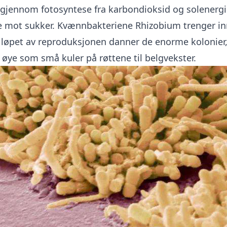
 gjennom fotosyntese fra karbondioksid og solenergi.
te mot sukker. Kvænnbakteriene Rhizobium trenger in
 i løpet av reproduksjonen danner de enorme kolonier
 øye som små kuler på røttene til belgvekster.