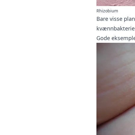
Rhizobium
Bare visse pla
kvænnbakterier
Gode eksempler 