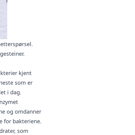
etterspørsel.
gesteiner.
terier kjent
neste som er
et i dag.
enzymet
ene og omdanner
e for bakteriene.
drater, som