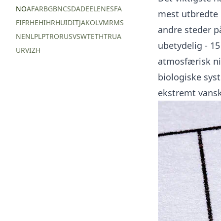
NO
AF
AR
BG
BN
CS
DA
DE
EL
EN
ES
FA
mest utbredte 
FI
FR
HE
HI
HR
HU
ID
IT
JA
KO
LV
MR
MS
andre steder p
NE
NL
PL
PT
RO
RU
SV
SW
TE
TH
TR
UA
ubetydelig - 15 
UR
VI
ZH
atmosfærisk nit
biologiske sys
ekstremt vansk