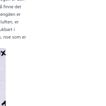
å finne det
mengden er
 luften, er
ukbart i
s, noe som er