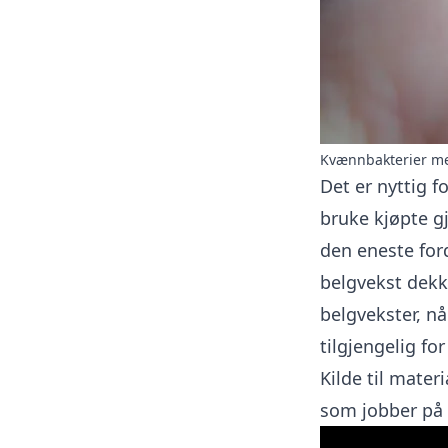
Kvænnbakterier med
Det er nyttig f
bruke kjøpte g
den eneste ford
belgvekst dekk
belgvekster, nå
tilgjengelig fo
Kilde til mater
som jobber på 