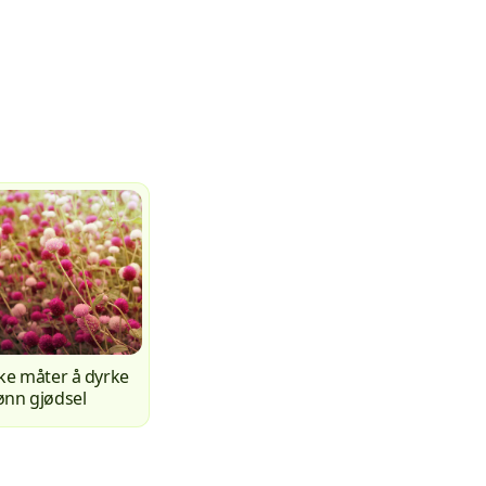
ike måter å dyrke
ønn gjødsel