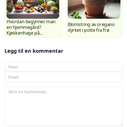
Hvordan begynner man
Blomstring av oregano
en hjemmegård?
dyrket i potte fra frø
Kjøkkenhage på
vinduskarmen. Del 1
Legg til en kommentar
Ditt navn
Din e-post
Din kommentar