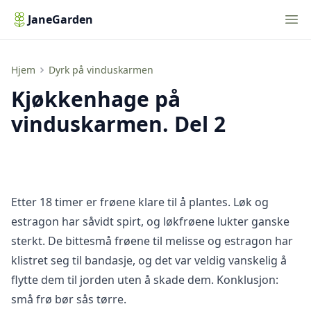
Nav
JaneGarden
Kjøkkenhage på vinduskarmen. Del 2
Hjem
Dyrk på vinduskarmen
Kjøkkenhage på
vinduskarmen. Del 2
Etter 18 timer er frøene klare til å plantes. Løk og
estragon har såvidt spirt, og løkfrøene lukter ganske
sterkt. De bittesmå frøene til melisse og estragon har
klistret seg til bandasje, og det var veldig vanskelig å
flytte dem til jorden uten å skade dem. Konklusjon:
små frø bør sås tørre.