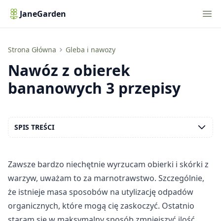
Nav
JaneGarden
Nawóz z obierek bananowych 3 przepisy
Strona Główna
Gleba i nawozy
Nawóz z obierek
bananowych 3 przepisy
SPIS TREŚCI
Zawsze bardzo niechętnie wyrzucam obierki i skórki z
warzyw, uważam to za marnotrawstwo. Szczególnie,
że istnieje masa sposobów na utylizację odpadów
organicznych, które mogą cię zaskoczyć. Ostatnio
staram się w maksymalny sposób zmniejszyć ilość