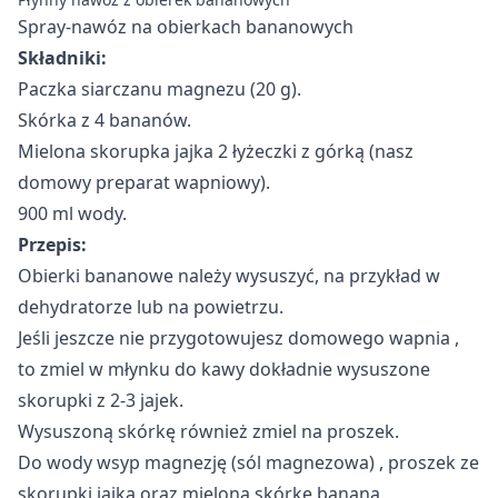
Spray-nawóz na obierkach bananowych
Składniki:
Paczka siarczanu magnezu (20 g).
Skórka z 4 bananów.
Mielona skorupka jajka 2 łyżeczki z górką (nasz
domowy preparat wapniowy).
900 ml wody.
Przepis:
Obierki bananowe należy wysuszyć, na przykład w
dehydratorze lub na powietrzu.
Jeśli jeszcze nie przygotowujesz
domowego wapnia
,
to zmiel w młynku do kawy dokładnie wysuszone
skorupki z 2-3 jajek.
Wysuszoną skórkę również zmiel na proszek.
Do wody wsyp
magnezję (sól magnezowa)
, proszek ze
skorupki jajka oraz mieloną skórkę banana.