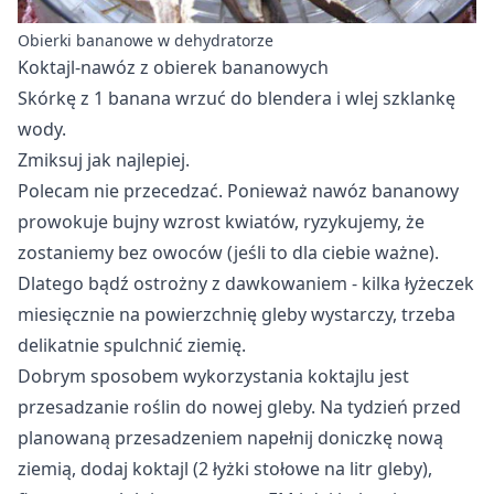
Obierki bananowe w dehydratorze
Koktajl-nawóz z obierek bananowych
Skórkę z 1 banana wrzuć do blendera i wlej szklankę
wody.
Zmiksuj jak najlepiej.
Polecam nie przecedzać. Ponieważ nawóz bananowy
prowokuje bujny wzrost kwiatów, ryzykujemy, że
zostaniemy bez owoców (jeśli to dla ciebie ważne).
Dlatego bądź ostrożny z dawkowaniem - kilka łyżeczek
miesięcznie na powierzchnię gleby wystarczy, trzeba
delikatnie spulchnić ziemię.
Dobrym sposobem wykorzystania koktajlu jest
przesadzanie roślin do nowej gleby. Na tydzień przed
planowaną przesadzeniem napełnij doniczkę nową
ziemią, dodaj koktajl (2 łyżki stołowe na litr gleby),