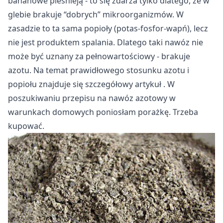
bananowe pleśnieją - to się zdarza tylko dlatego, że w
glebie brakuje “dobrych” mikroorganizmów. W
zasadzie to ta sama popioły (potas-fosfor-wapń), lecz
nie jest produktem spalania. Dlatego taki nawóz nie
może być uznany za pełnowartościowy - brakuje
azotu. Na temat prawidłowego stosunku azotu i
popiołu znajduje się szczegółowy
artykuł
. W
poszukiwaniu przepisu na nawóz azotowy w
warunkach domowych poniosłam porażkę. Trzeba
kupować.