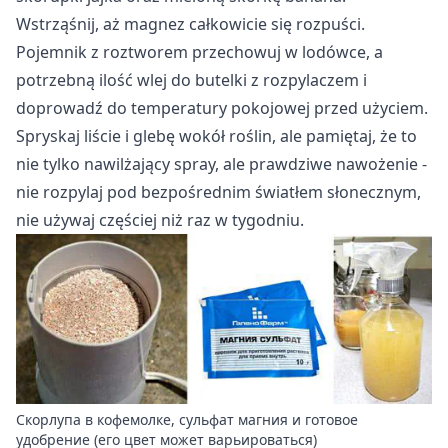
Wstrząśnij, aż magnez całkowicie się rozpuści.
Pojemnik z roztworem przechowuj w lodówce, a
potrzebną ilość wlej do butelki z rozpylaczem i
doprowadź do temperatury pokojowej przed użyciem.
Spryskaj liście i glebę wokół roślin, ale pamiętaj, że to
nie tylko nawilżający spray, ale prawdziwe nawożenie -
nie rozpylaj pod bezpośrednim światłem słonecznym,
nie używaj częściej niż raz w tygodniu.
Скорлупа в кофемолке, сульфат магния и готовое
удобрение (его цвет может варьироваться)