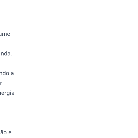
fume
anda,
ndo a
r
nergia
.
são e