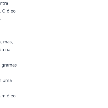
ntra
. O óleo
s
, mas,
ado na
10 gramas
em uma
 um óleo