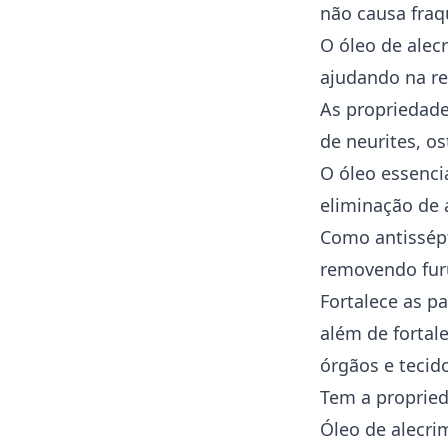
não causa fraq
O óleo de alec
ajudando na re
As propriedade
de neurites, os
O óleo essencia
eliminação de 
Como antissépt
removendo fur
Fortalece as p
além de fortal
órgãos e tecid
Tem a propried
Óleo de alecri