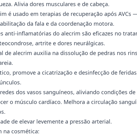
ueza. Alivia dores musculares e de cabeça.
rim é usado em terapias de recuperação após AVCs 
abilitação da fala e da coordenação motora.
s anti-inflamatórias do alecrim são eficazes no trat
teocondrose, artrite e dores neurálgicas.
l de alecrim auxilia na dissolução de pedras nos rin
areia.
ico, promove a cicatrização e desinfecção de feridas
únculos.
aredes dos vasos sanguíneos, aliviando condições de 
ecer o músculo cardíaco. Melhora a circulação sangu
os.
ade de elevar levemente a pressão arterial.
m na cosmética: