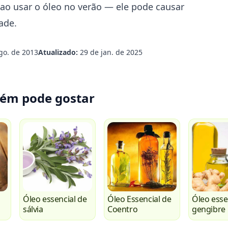
 ao usar o óleo no verão — ele pode causar
ade.
go. de 2013
Atualizado:
29 de jan. de 2025
ém pode gostar
Óleo essencial de
Óleo Essencial de
Óleo esse
sálvia
Coentro
gengibre