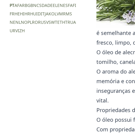
PT
AF
AR
BG
BN
CS
DA
DE
EL
EN
ES
FA
FI
FR
HE
HI
HR
HU
ID
IT
JA
KO
LV
MR
MS
NE
NL
NO
PL
RO
RU
SV
SW
TE
TH
TR
UA
UR
VI
ZH
é semelhante 
fresco, limpo,
O óleo de ale
tomilho, canela
O aroma do ale
memória e conc
inseguranças e
vital.
Propriedades d
O óleo possui f
Com propriedad