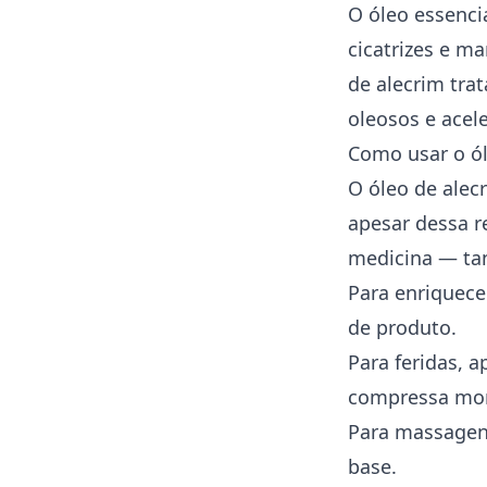
O óleo essenci
cicatrizes e ma
de alecrim tra
oleosos e acele
Como usar o ól
O óleo de alec
apesar dessa r
medicina
— tan
Para enriquece
de produto.
Para feridas, 
compressa mor
Para massagens
base.