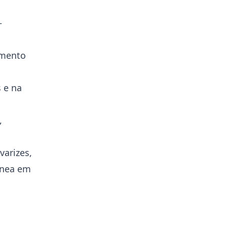
—
amento
s e na
,
varizes,
ínea em