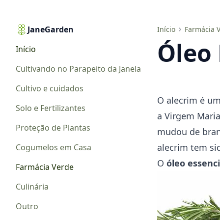
JaneGarden
Óleo Essencial de Alecrim
Início
Farmácia 
Óleo 
Início
Cultivando no Parapeito da Janela
Cultivo e cuidados
O alecrim é um
Solo e Fertilizantes
a Virgem Maria
Proteção de Plantas
mudou de branc
alecrim tem si
Cogumelos em Casa
O
óleo essenci
Farmácia Verde
Culinária
Outro