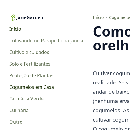
JaneGarden
Como cultivar cogumelos orelha de pau em casa
Início
Cogumelos
Como
Início
orelh
Cultivando no Parapeito da Janela
Cultivo e cuidados
Solo e Fertilizantes
Cultivar cogu
Proteção de Plantas
realidade. Se 
Cogumelos em Casa
andar de baixo
Farmácia Verde
(nenhuma erva o
cogumelos. As 
Culinária
cultivar cogum
Outro
O cogumelo ore