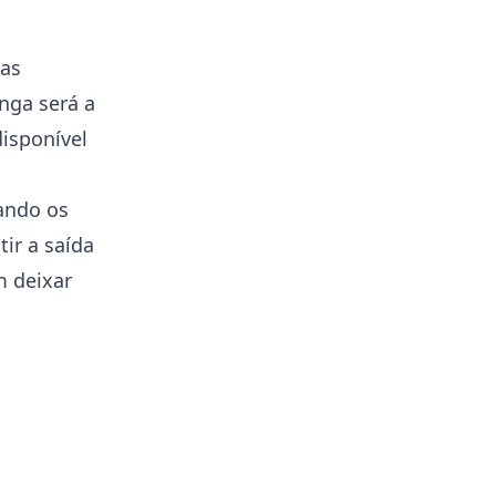
nas
onga será a
disponível
uando os
tir a saída
m deixar