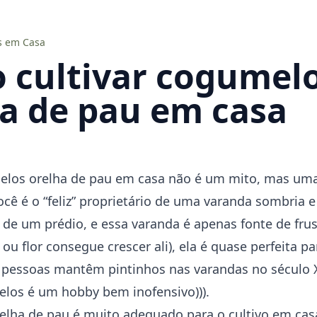
 em Casa
 cultivar cogumel
a de pau em casa
melos orelha de pau em casa não é um mito, mas um
você é o “feliz” proprietário de uma varanda sombria 
 de um prédio, e essa varanda é apenas fonte de fru
u flor consegue crescer ali), ela é quase perfeita pa
pessoas mantêm pintinhos nas varandas no século X
elos é um hobby bem inofensivo))).
lha de pau é muito adequado para o cultivo em casa