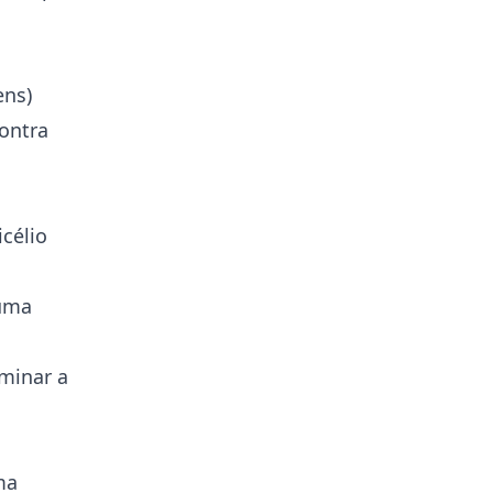
ens)
contra
célio
 uma
rminar a
ma