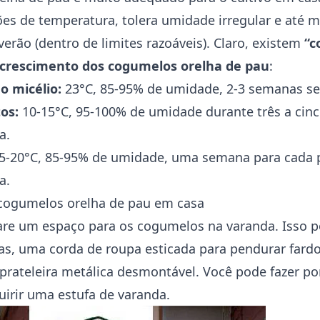
ões de temperatura, tolera umidade irregular e até
erão (dentro de limites razoáveis). Claro, existem
“c
o crescimento dos cogumelos orelha de pau
:
o micélio:
23°C, 85-95% de umidade, 2-3 semanas se
os:
10-15°C, 95-100% de umidade durante três a cinco
a.
5-20°C, 85-95% de umidade, uma semana para cada p
a.
 cogumelos orelha de pau em casa
are um espaço para os cogumelos na varanda. Isso p
as, uma corda de roupa esticada para pendurar fard
prateleira metálica desmontável. Você pode fazer po
uirir uma estufa de varanda.