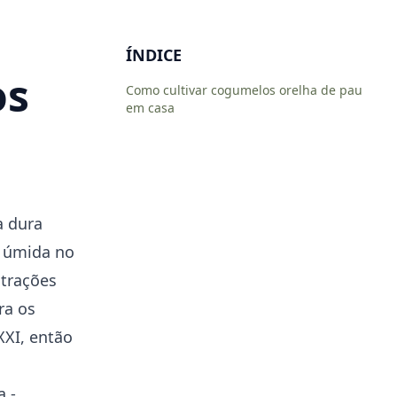
ÍNDICE
os
Como cultivar cogumelos orelha de pau
em casa
a dura
e úmida no
strações
ra os
XI, então
 -