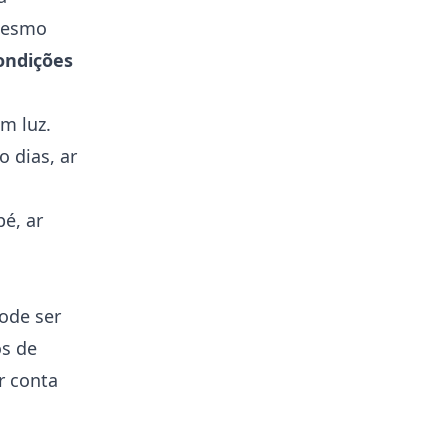
 mesmo
ondições
m luz.
 dias, ar
é, ar
ode ser
os de
r conta