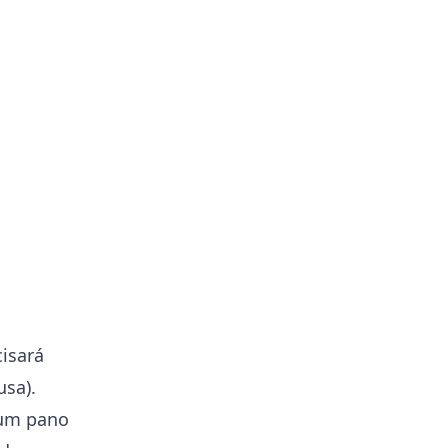
cisará
usa).
 um pano