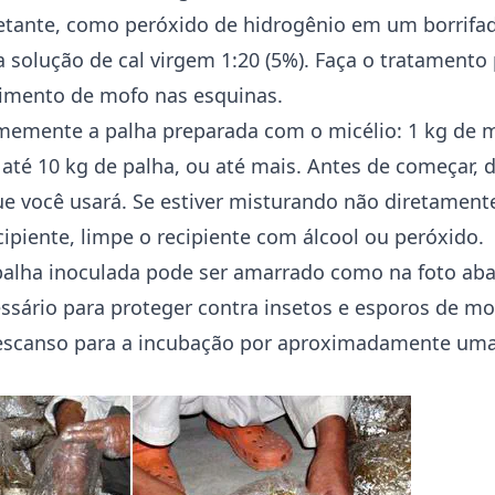
etante, como peróxido de hidrogênio em um borrifado
 solução de cal virgem 1:20 (5%). Faça o tratamento
cimento de mofo nas esquinas.
memente a palha preparada com o micélio: 1 kg de m
 até 10 kg de palha, ou até mais. Antes de começar, 
ue você usará. Se estiver misturando não diretament
piente, limpe o recipiente com álcool ou peróxido.
alha inoculada pode ser amarrado como na foto aba
ssário para proteger contra insetos e esporos de mo
escanso para a incubação por aproximadamente um