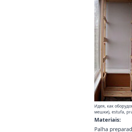
Идея, как оборудо
мешки), estufa, pra
Materiais:
Palha preparad