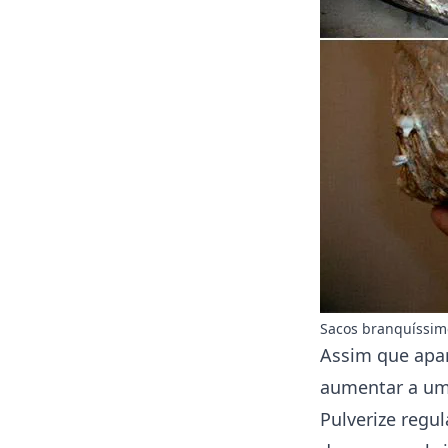
Sacos branquíssim
Assim que apar
aumentar a umi
Pulverize reg