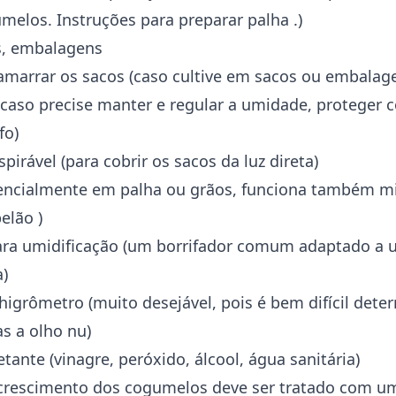
umelos.
Instruções para preparar palha
.)
s, embalagens
 amarrar os sacos (caso cultive em sacos ou embalag
 (caso precise manter e regular a umidade, proteger 
fo)
spirável (para cobrir os sacos da luz direta)
rencialmente em palha ou grãos, funciona também
mi
pelão
)
para umidificação (um borrifador comum adaptado a
a)
igrômetro (muito desejável, pois é bem difícil dete
s a olho nu)
tante (vinagre, peróxido, álcool, água sanitária)
 crescimento dos cogumelos deve ser tratado com u