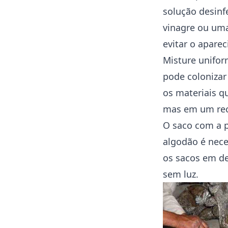
solução desinf
vinagre ou uma
evitar o apare
Misture unifor
pode colonizar
os materiais q
mas em um reci
O saco com a p
algodão é nece
os sacos em d
sem luz.