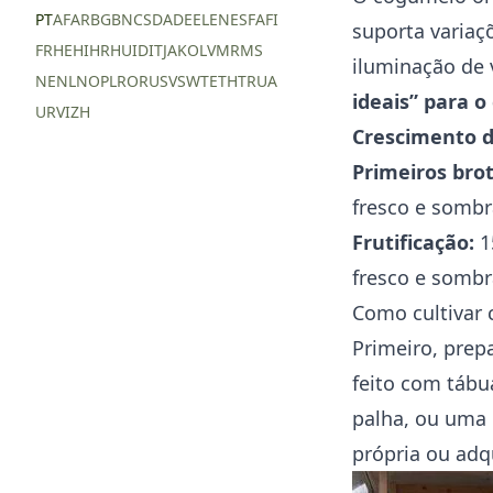
PT
AF
AR
BG
BN
CS
DA
DE
EL
EN
ES
FA
FI
suporta variaç
FR
HE
HI
HR
HU
ID
IT
JA
KO
LV
MR
MS
iluminação de v
NE
NL
NO
PL
RO
RU
SV
SW
TE
TH
TR
UA
ideais” para 
UR
VI
ZH
Crescimento d
Primeiros brot
fresco e sombr
Frutificação:
1
fresco e sombr
Como cultivar
Primeiro, prep
feito com tábu
palha, ou uma 
própria ou adq