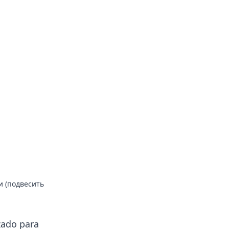
и (подвесить
zado para