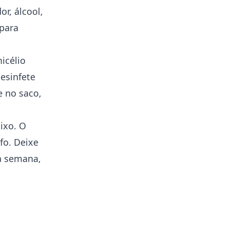
r, álcool,
 para
icélio
desinfete
e no saco,
ixo. O
fo. Deixe
a semana,