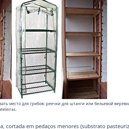
вать место для грибов: реечки для штанги или бельевой веревк
teleiras.
a, cortada em pedaços menores (substrato pasteuri