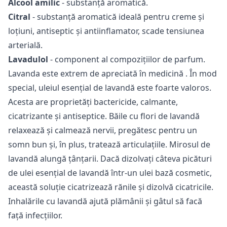
Alcool amilic
- substanță aromatică.
Citral
- substanță aromatică ideală pentru creme și
loțiuni, antiseptic și antiinflamator, scade tensiunea
arterială.
Lavadulol
- component al compozițiilor de parfum.
Lavanda este extrem de apreciată în
medicină
. În mod
special, uleiul esențial de lavandă este foarte valoros.
Acesta are proprietăți bactericide, calmante,
cicatrizante și antiseptice. Băile cu flori de lavandă
relaxează și calmează nervii, pregătesc pentru un
somn bun și, în plus, tratează articulațiile. Mirosul de
lavandă alungă țânțarii. Dacă dizolvați câteva picături
de ulei esențial de lavandă într-un ulei bază cosmetic,
această soluție cicatrizează rănile și dizolvă cicatricile.
Inhalările cu lavandă ajută plămânii și gâtul să facă
față infecțiilor.