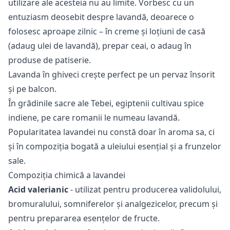
utilizare
ale acesteia nu au limite. Vorbesc cu un
entuziasm deosebit despre lavandă, deoarece o
folosesc aproape zilnic – în creme și loțiuni de casă
(adaug ulei de lavandă), prepar ceai, o adaug în
produse de patiserie.
Lavanda în ghiveci
crește perfect pe un pervaz însorit
și pe balcon.
În grădinile sacre ale Tebei, egiptenii cultivau spice
indiene, pe care romanii le numeau lavandă.
Popularitatea lavandei nu constă doar în aroma sa, ci
și în compoziția bogată a
uleiului esențial
și a frunzelor
sale.
Compoziția chimică a lavandei
Acid valerianic
- utilizat pentru producerea validolului,
bromuralului, somniferelor și analgezicelor, precum și
pentru prepararea esențelor de fructe.