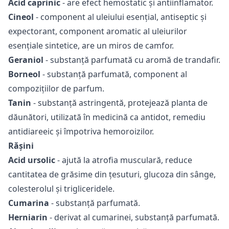
Acid caprinic
- are efect hemostatic și antiinflamator.
Cineol
- component al uleiului esențial, antiseptic și
expectorant, component aromatic al uleiurilor
esențiale sintetice, are un miros de camfor.
Geraniol
- substanță parfumată cu aromă de trandafir.
Borneol
- substanță parfumată, component al
compozițiilor de parfum.
Tanin
- substanță astringentă, protejează planta de
dăunători, utilizată în medicină ca antidot, remediu
antidiareeic și împotriva hemoroizilor.
Rășini
Acid ursolic
- ajută la atrofia musculară, reduce
cantitatea de grăsime din țesuturi, glucoza din sânge,
colesterolul și trigliceridele.
Cumarina
- substanță parfumată.
Herniarin
- derivat al cumarinei, substanță parfumată.