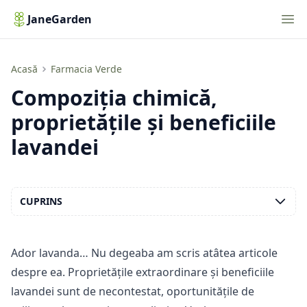
Nav
JaneGarden
Compoziția chimică, proprietățile și beneficiile lavandei
Acasă
Farmacia Verde
Compoziția chimică,
proprietățile și beneficiile
lavandei
CUPRINS
Ador lavanda… Nu degeaba am scris atâtea articole
despre ea. Proprietățile extraordinare și beneficiile
lavandei sunt de necontestat, oportunitățile de