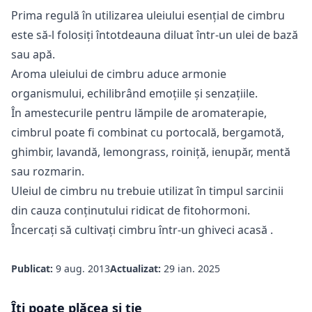
Prima regulă în utilizarea uleiului esențial de cimbru
este să-l folosiți întotdeauna diluat într-un ulei de bază
sau apă.
Aroma uleiului de cimbru aduce armonie
organismului, echilibrând emoțiile și senzațiile.
În amestecurile pentru lămpile de aromaterapie,
cimbrul poate fi combinat cu portocală, bergamotă,
ghimbir, lavandă, lemongrass, roiniță, ienupăr, mentă
sau rozmarin.
Uleiul de cimbru nu trebuie utilizat în timpul sarcinii
din cauza conținutului ridicat de fitohormoni.
Încercați să
cultivați cimbru într-un ghiveci acasă
.
Publicat:
9 aug. 2013
Actualizat:
29 ian. 2025
Îți poate plăcea și ție