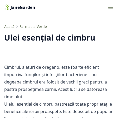
Nav
JaneGarden
Ulei esențial de cimbru
Acasă
Farmacia Verde
Ulei esențial de cimbru
Cimbrul, alături de oregano, este foarte eficient
împotriva fungilor și infecțiilor bacteriene – nu
degeaba cimbrul era folosit de vechii greci pentru a
păstra prospețimea cărnii. Acest lucru se datorează
timolului
.
Uleiul esențial de cimbru păstrează toate proprietățile
benefice ale ierbii proaspete. Este deosebit de popular