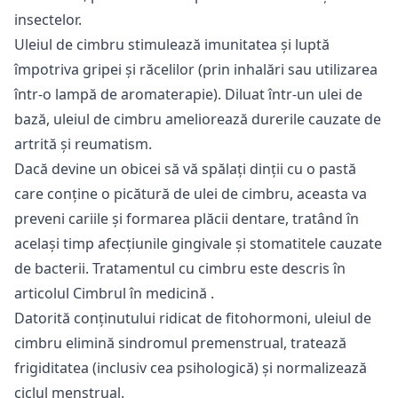
insectelor.
Uleiul de cimbru stimulează imunitatea și luptă
împotriva gripei și răcelilor (prin inhalări sau utilizarea
într-o lampă de aromaterapie). Diluat într-un ulei de
bază, uleiul de cimbru ameliorează durerile cauzate de
artrită și reumatism.
Dacă devine un obicei să vă spălați dinții cu o pastă
care conține o picătură de ulei de cimbru, aceasta va
preveni cariile și formarea plăcii dentare, tratând în
același timp afecțiunile gingivale și stomatitele cauzate
de bacterii. Tratamentul cu cimbru este descris în
articolul
Cimbrul în medicină
.
Datorită conținutului ridicat de fitohormoni, uleiul de
cimbru elimină sindromul premenstrual, tratează
frigiditatea (inclusiv cea psihologică) și normalizează
ciclul menstrual.