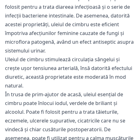
folosit pentru a trata diareea infecțioasă și o serie de
infecții bacteriene intestinale. De asemenea, datorită
acestei proprietăți, uleiul de cimbru este eficient
împotriva afecțiunilor feminine cauzate de fungi și
microflora patogenă, având un efect antiseptic asupra
sistemului urinar.
Uleiul de cimbru stimulează circulația sângelui și
crește ușor tensiunea arterială, însă datorită efectului
diuretic, această proprietate este moderată în mod
natural.
În trusa de prim-ajutor de acasă, uleiul esențial de
cimbru poate înlocui iodul, verdele de briliant și
alcoolul. Poate fi folosit pentru a trata tăieturile,
eczemele, ulcerele supurative, cicatricile care nu se
vindecă și chiar cusăturile postoperatorii. De
asemenea, poate fi utilizat pentru a calma mușcăturile