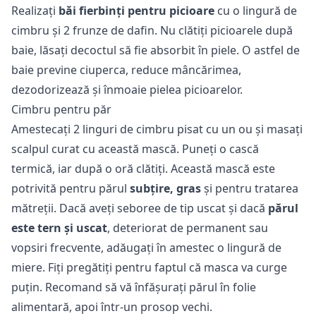
Realizați
băi fierbinți pentru picioare
cu o lingură de
cimbru și 2 frunze de dafin. Nu clătiți picioarele după
baie, lăsați decoctul să fie absorbit în piele. O astfel de
baie previne ciuperca, reduce mâncărimea,
dezodorizează și înmoaie pielea picioarelor.
Cimbru pentru păr
Amestecați 2 linguri de cimbru pisat cu un ou și masați
scalpul curat cu această mască. Puneți o cască
termică, iar după o oră clătiți. Această mască este
potrivită pentru părul
subțire, gras
și pentru tratarea
mătreții. Dacă aveți seboree de tip uscat și dacă
părul
este tern și uscat
, deteriorat de permanent sau
vopsiri frecvente, adăugați în amestec o lingură de
miere. Fiți pregătiți pentru faptul că masca va curge
puțin. Recomand să vă înfășurați părul în folie
alimentară, apoi într-un prosop vechi.