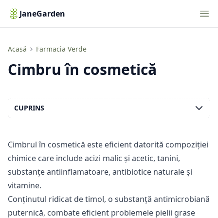
Nav
JaneGarden
Cimbru în cosmetică
Acasă
Farmacia Verde
Cimbru în cosmetică
CUPRINS
Cimbrul în cosmetică este eficient datorită
compoziției
chimice
care include acizi malic și acetic, tanini,
substanțe antiinflamatoare, antibiotice naturale și
vitamine.
Conținutul ridicat de timol, o substanță antimicrobiană
puternică, combate eficient problemele pielii grase