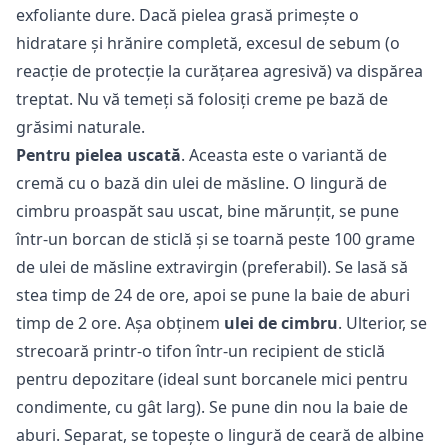
exfoliante dure. Dacă pielea grasă primește o
hidratare și hrănire completă, excesul de sebum (o
reacție de protecție la curățarea agresivă) va dispărea
treptat. Nu vă temeți să folosiți creme pe bază de
grăsimi naturale.
Pentru pielea uscată
. Aceasta este o variantă de
cremă cu o bază din ulei de măsline. O lingură de
cimbru proaspăt sau uscat, bine mărunțit, se pune
într-un borcan de sticlă și se toarnă peste 100 grame
de ulei de măsline extravirgin (preferabil). Se lasă să
stea timp de 24 de ore, apoi se pune la baie de aburi
timp de 2 ore. Așa obținem
ulei de cimbru
. Ulterior, se
strecoară printr-o tifon într-un recipient de sticlă
pentru depozitare (ideal sunt borcanele mici pentru
condimente, cu gât larg). Se pune din nou la baie de
aburi. Separat, se topește o lingură de ceară de albine