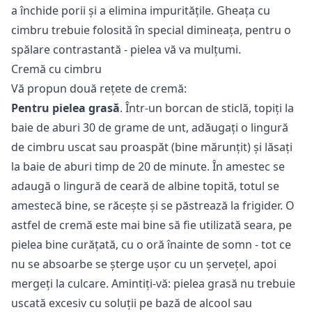
a închide porii și a elimina impuritățile. Gheața cu
cimbru trebuie folosită în special dimineața, pentru o
spălare contrastantă - pielea vă va mulțumi.
Cremă cu cimbru
Vă propun două rețete de cremă:
Pentru pielea grasă
. Într-un borcan de sticlă, topiți la
baie de aburi 30 de grame de unt, adăugați o lingură
de cimbru uscat sau proaspăt (bine mărunțit) și lăsați
la baie de aburi timp de 20 de minute. În amestec se
adaugă o lingură de ceară de albine topită, totul se
amestecă bine, se răcește și se păstrează la frigider. O
astfel de cremă este mai bine să fie utilizată seara, pe
pielea bine curățată, cu o oră înainte de somn - tot ce
nu se absoarbe se șterge ușor cu un șervețel, apoi
mergeți la culcare. Amintiți-vă: pielea grasă nu trebuie
uscată excesiv cu soluții pe bază de alcool sau