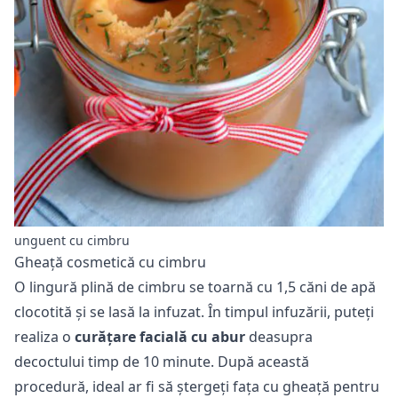
unguent cu cimbru
Gheață cosmetică cu cimbru
O lingură plină de cimbru se toarnă cu 1,5 căni de apă
clocotită și se lasă la infuzat. În timpul infuzării, puteți
realiza o
curățare facială cu abur
deasupra
decoctului timp de 10 minute. După această
procedură, ideal ar fi să ștergeți fața cu gheață pentru