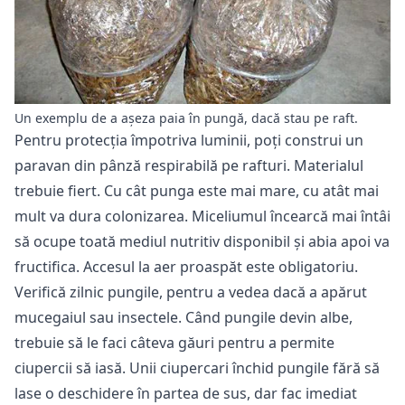
Un exemplu de a așeza paia în pungă, dacă stau pe raft.
Pentru protecția împotriva luminii, poți construi un
paravan din pânză respirabilă pe rafturi. Materialul
trebuie fiert. Cu cât punga este mai mare, cu atât mai
mult va dura colonizarea. Miceliumul încearcă mai întâi
să ocupe toată mediul nutritiv disponibil și abia apoi va
fructifica. Accesul la aer proaspăt este obligatoriu.
Verifică zilnic pungile, pentru a vedea dacă a apărut
mucegaiul sau insectele. Când pungile devin albe,
trebuie să le faci câteva găuri pentru a permite
ciupercii să iasă. Unii ciupercari închid pungile fără să
lase o deschidere în partea de sus, dar fac imediat