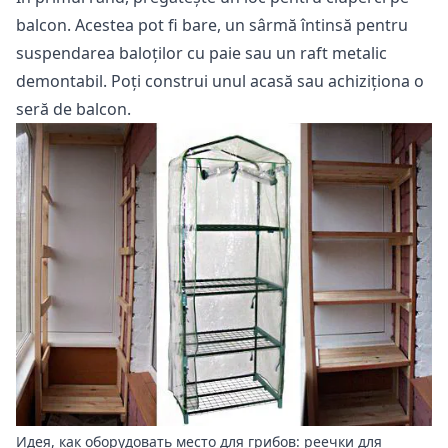
balcon. Acestea pot fi bare, un sârmă întinsă pentru
suspendarea baloților cu paie sau un raft metalic
demontabil. Poți construi unul acasă sau achiziționa o
seră de balcon.
Идея, как оборудовать место для грибов: реечки для