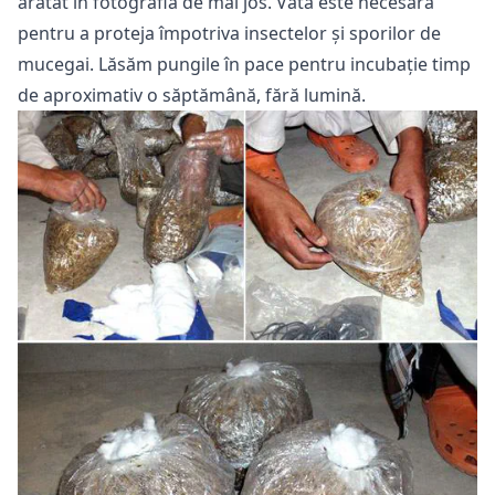
arătat în fotografia de mai jos. Vata este necesară
pentru a proteja împotriva insectelor și sporilor de
mucegai. Lăsăm pungile în pace pentru incubație timp
de aproximativ o săptămână, fără lumină.