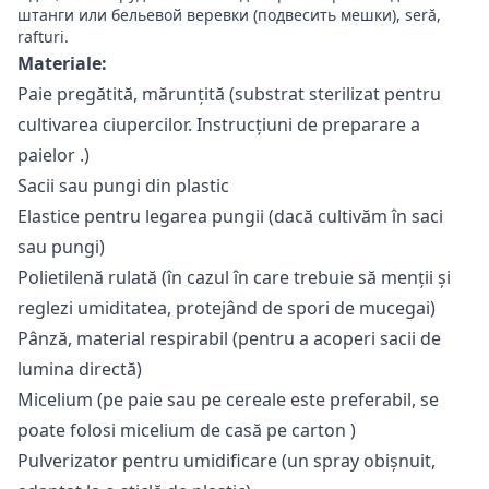
штанги или бельевой веревки (подвесить мешки), seră,
rafturi.
Materiale:
Paie pregătită, mărunțită (substrat sterilizat pentru
cultivarea ciupercilor.
Instrucțiuni de preparare a
paielor
.)
Sacii sau pungi din plastic
Elastice pentru legarea pungii (dacă cultivăm în saci
sau pungi)
Polietilenă rulată (în cazul în care trebuie să menții și
reglezi umiditatea, protejând de spori de mucegai)
Pânză, material respirabil (pentru a acoperi sacii de
lumina directă)
Micelium (pe paie sau pe cereale este preferabil, se
poate folosi
micelium de casă pe carton
)
Pulverizator pentru umidificare (un spray obișnuit,