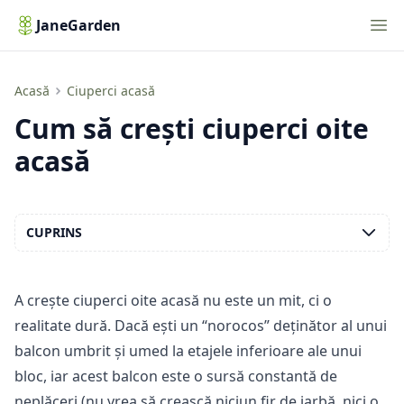
Nav
JaneGarden
Cum să crești ciuperci oite acasă
Acasă
Ciuperci acasă
Cum să crești ciuperci oite
acasă
CUPRINS
A crește ciuperci oite acasă nu este un mit, ci o
realitate dură. Dacă ești un “norocos” deținător al unui
balcon umbrit și umed la etajele inferioare ale unui
bloc, iar acest balcon este o sursă constantă de
neplăceri (nu vrea să crească niciun fir de iarbă, nici o