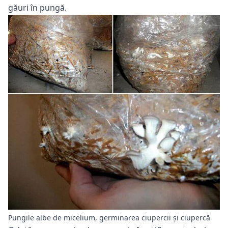
găuri în pungă.
Pungile albe de micelium, germinarea ciupercii și ciupercă