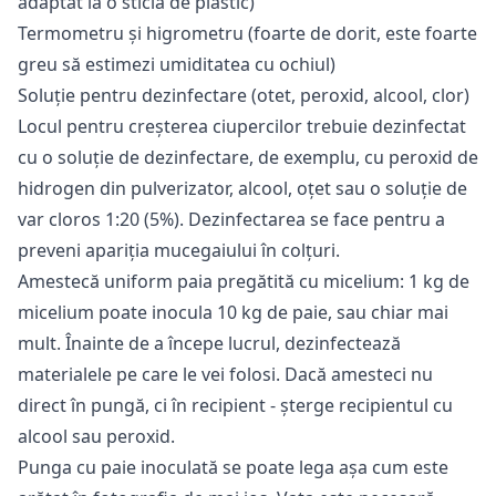
adaptat la o sticlă de plastic)
Termometru și higrometru (foarte de dorit, este foarte
greu să estimezi umiditatea cu ochiul)
Soluție pentru dezinfectare (otet, peroxid, alcool, clor)
Locul pentru creșterea ciupercilor trebuie dezinfectat
cu o soluție de dezinfectare, de exemplu, cu peroxid de
hidrogen din pulverizator, alcool, oțet sau o soluție de
var cloros 1:20 (5%). Dezinfectarea se face pentru a
preveni apariția mucegaiului în colțuri.
Amestecă uniform paia pregătită cu micelium: 1 kg de
micelium poate inocula 10 kg de paie, sau chiar mai
mult. Înainte de a începe lucrul, dezinfectează
materialele pe care le vei folosi. Dacă amesteci nu
direct în pungă, ci în recipient - șterge recipientul cu
alcool sau peroxid.
Punga cu paie inoculată se poate lega așa cum este