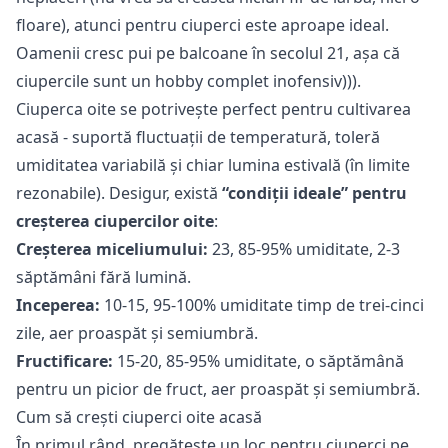
floare), atunci pentru ciuperci este aproape ideal.
Oamenii cresc pui pe balcoane în secolul 21, așa că
ciupercile sunt un hobby complet inofensiv))).
Ciuperca oite se potrivește perfect pentru cultivarea
acasă - suportă fluctuații de temperatură, toleră
umiditatea variabilă și chiar lumina estivală (în limite
rezonabile). Desigur, există
“condiții ideale” pentru
creșterea ciupercilor oite
:
Creșterea miceliumului:
23, 85-95% umiditate, 2-3
săptămâni fără lumină.
Inceperea:
10-15, 95-100% umiditate timp de trei-cinci
zile, aer proaspăt și semiumbră.
Fructificare:
15-20, 85-95% umiditate, o săptămână
pentru un picior de fruct, aer proaspăt și semiumbră.
Cum să crești ciuperci oite acasă
În primul rând, pregătește un loc pentru ciuperci pe