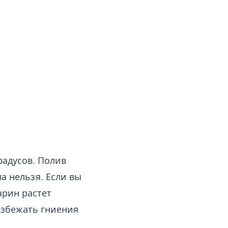
радусов. Полив
а нельзя. Если вы
арин растет
избежать гниения