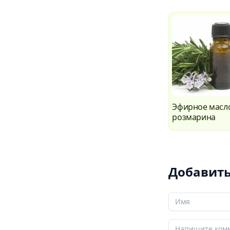
Эфирное масл
розмарина
Добавит
Ваше Имя
Ваш коммента