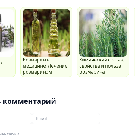
Розмарин в
Химический состав,
о
медицине. Лечение
свойства и польза
розмарином
розмарина
ь комментарий
Ваш email
рий