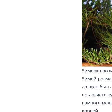
Зимовка роз
Зимой розмар
должен быть 
оставляете к
намного медл
корней.