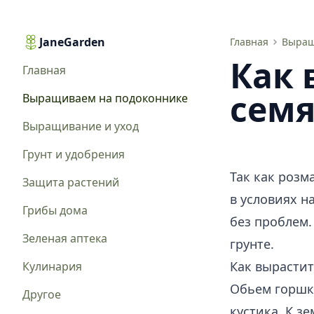
JaneGarden
Как вырастить розмарин из семян в горшке
Главная
Выращ
Как 
Главная
семя
Выращиваем на подоконнике
Выращивание и уход
Грунт и удобрения
Так как розм
Защита растений
в условиях н
Грибы дома
без проблем.
Зеленая аптека
грунте.
Как вырасти
Кулинария
Обьем горшка
Другое
кустика. К з