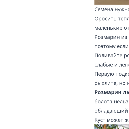
Семена нужно
Оросить тепл
маленькие о
Розмарин из 
поэтому если
Поливайте ро
слабые и лег
Первую подко
рыхлите, но 
Розмарин л
болота нельз
обладающий 
Куст может ж