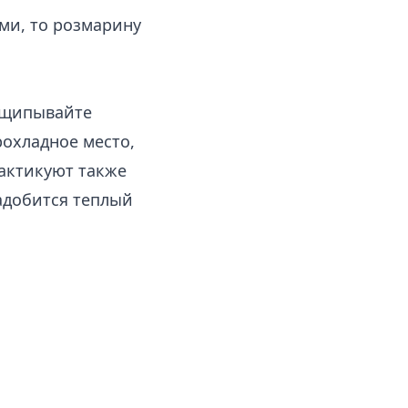
ми, то розмарину
рищипывайте
рохладное место,
рактикуют также
надобится теплый