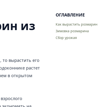
ОГЛАВЛЕНИЕ
рин из
Как вырастить розмарин
Зимовка розмарина
Сбор урожая
, то вырастить его
подоконнике растет
чем в открытом
 взрослого
то экономить на