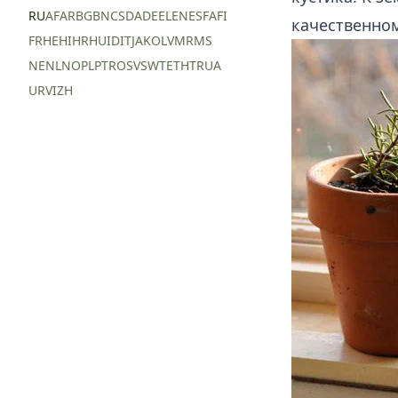
RU
AF
AR
BG
BN
CS
DA
DE
EL
EN
ES
FA
FI
качественном
FR
HE
HI
HR
HU
ID
IT
JA
KO
LV
MR
MS
NE
NL
NO
PL
PT
RO
SV
SW
TE
TH
TR
UA
UR
VI
ZH