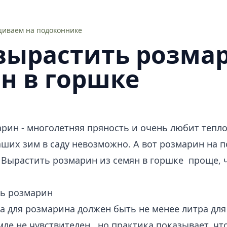
иваем на подоконнике
вырастить розма
н в горшке
арин - многолетняя пряность и очень любит тепло
аших зим в саду невозможно. А вот розмарин на 
 Вырастить розмарин из семян в горшке проще, 
ть розмарин
 для розмарина должен быть не менее литра для
емле не чувствителен., но практика показывает, ч