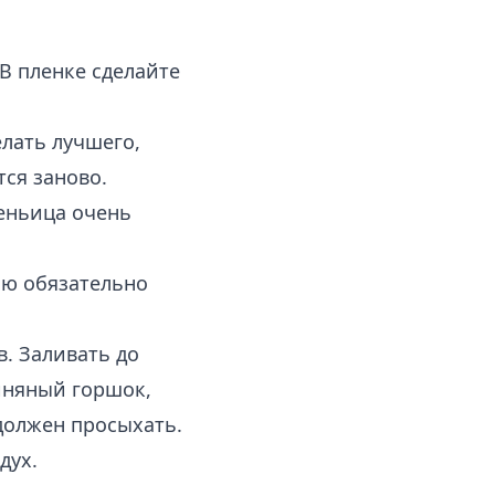
В пленке сделайте
елать лучшего,
тся заново.
теньица очень
лю обязательно
. Заливать до
иняный горшок,
должен просыхать.
дух.