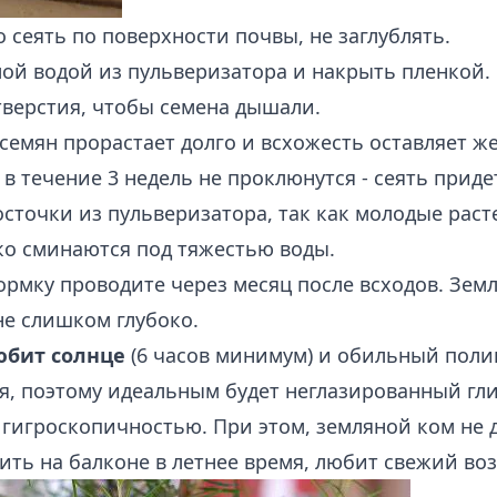
 сеять по поверхности почвы, не заглублять.
ой водой из пульверизатора и накрыть пленкой. 
тверстия, чтобы семена дышали.
семян прорастает долго и всхожесть оставляет ж
 в течение 3 недель не проклюнутся - сеять приде
сточки из пульверизатора, так как молодые рас
ко сминаются под тяжестью воды.
рмку проводите через месяц после всходов. Зем
не слишком глубоко.
юбит солнце
(6 часов минимум) и обильный полив
я, поэтому идеальным будет неглазированный гл
гигроскопичностью. При этом, земляной ком не 
ить на балконе в летнее время, любит свежий воз