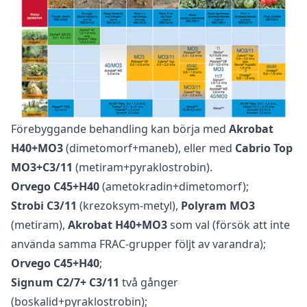
Förebyggande behandling kan börja med
Akrobat
H40+MO3
(dimetomorf+maneb), eller med
Cabriο Top
MO3+C3/11
(metiram+pyraklostrobin).
Orvego C45+H40
(ametokradin+dimetomorf);
Strobi C3/11
(krezoksym-metyl),
Polyram MO3
(metiram),
Akrobat H40+MO3
som val (försök att inte
använda samma FRAC-grupper följt av varandra);
Orvego C45+H40
;
Signum C2/7+ C3/11
två gånger
(boskalid+pyraklostrobin);