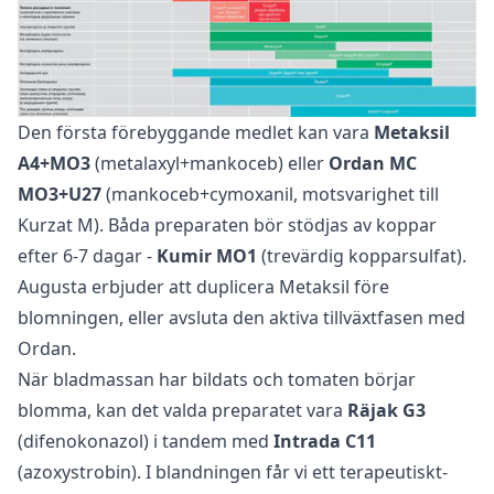
Den första förebyggande medlet kan vara
Metaksil
A4+MO3
(metalaxyl+mankoceb) eller
Ordan MC
MO3+U27
(mankoceb+cymoxanil, motsvarighet till
Kurzat M). Båda preparaten bör stödjas av koppar
efter 6-7 dagar -
Kumir MO1
(trevärdig kopparsulfat).
Augusta erbjuder att duplicera Metaksil före
blomningen, eller avsluta den aktiva tillväxtfasen med
Ordan.
När bladmassan har bildats och tomaten börjar
blomma, kan det valda preparatet vara
Räjak G3
(difenokonazol) i tandem med
Intrada C11
(azoxystrobin). I blandningen får vi ett terapeutiskt-