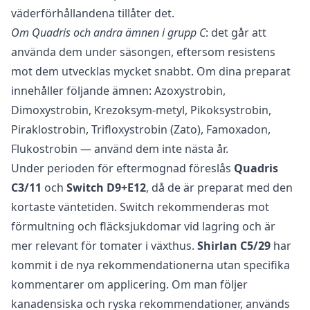
väderförhållandena tillåter det.
Om Quadris och andra ämnen i grupp C
: det går att
använda dem under säsongen, eftersom resistens
mot dem utvecklas mycket snabbt. Om dina preparat
innehåller följande ämnen: Azoxystrobin,
Dimoxystrobin, Krezoksym-metyl, Pikoksystrobin,
Piraklostrobin, Trifloxystrobin (Zato), Famoxadon,
Flukostrobin — använd dem inte nästa år.
Under perioden för eftermognad föreslås
Quadris
C3/11
och
Switch D9+E12
, då de är preparat med den
kortaste väntetiden. Switch rekommenderas mot
förmultning och fläcksjukdomar vid lagring och är
mer relevant för tomater i växthus.
Shirlan C5/29
har
kommit i de nya rekommendationerna utan specifika
kommentarer om applicering. Om man följer
kanadensiska och ryska rekommendationer, används