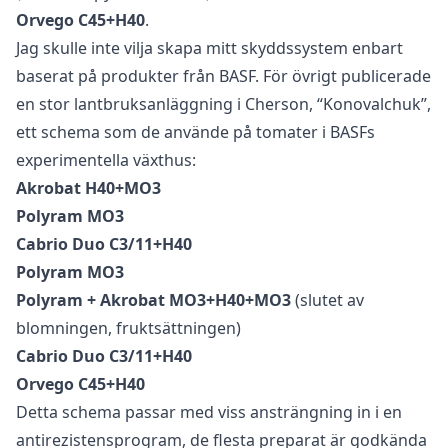
Orvego C45+H40
.
Jag skulle inte vilja skapa mitt skyddssystem enbart
baserat på produkter från BASF. För övrigt publicerade
en stor lantbruksanläggning i Cherson, “Konovalchuk”,
ett schema som de använde på tomater i BASFs
experimentella växthus:
Akrobat H40+MO3
Polyram MO3
Cabriο Duo C3/11+H40
Polyram MO3
Polyram + Akrobat MO3+H40+MO3
(slutet av
blomningen, fruktsättningen)
Cabriο Duo C3/11+H40
Orvego C45+H40
Detta schema passar med viss ansträngning in i en
antirezistensprogram, de flesta preparat är godkända