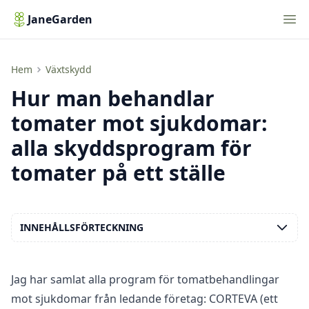
Nav
JaneGarden
Alla behandlingsscheman för tomater mot sjukdomar på ett ställe
Hem
Växtskydd
Hur man behandlar
tomater mot sjukdomar:
alla skyddsprogram för
tomater på ett ställe
INNEHÅLLSFÖRTECKNING
Jag har samlat alla program för tomatbehandlingar
mot sjukdomar från ledande företag: CORTEVA (ett