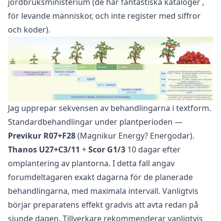
jordbruksministerium (de har fantastiska
kataloger
,
för levande människor, och inte register med siffror
och koder).
Jag upprepar sekvensen av behandlingarna i textform.
Standardbehandlingar under plantperioden —
Previkur R07+F28
(Magnikur Energy? Energodar).
Thanos U27+C3/11
+
Scor G1/3
10 dagar efter
omplantering av plantorna. I detta fall angav
forumdeltagaren exakt dagarna för de planerade
behandlingarna, med maximala intervall. Vanligtvis
börjar preparatens effekt gradvis att avta redan på
sjunde dagen. Tillverkare rekommenderar vanligtvis