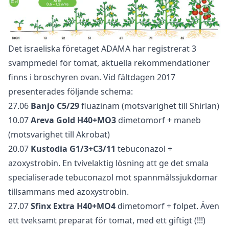
Det israeliska företaget ADAMA har registrerat 3
svampmedel för tomat, aktuella rekommendationer
finns i broschyren ovan. Vid fältdagen 2017
presenterades följande schema:
27.06
Banjo C5/29
fluazinam (motsvarighet till Shirlan)
10.07
Areva Gold H40+MO3
dimetomorf + maneb
(motsvarighet till Akrobat)
20.07
Kustodia G1/3+C3/11
tebuconazol +
azoxystrobin. En tvivelaktig lösning att ge det smala
specialiserade tebuconazol mot spannmålssjukdomar
tillsammans med azoxystrobin.
27.07
Sfinx Extra H40+MO4
dimetomorf + folpet. Även
ett tveksamt preparat för tomat, med ett giftigt (!!!)