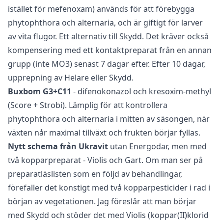
istället för mefenoxam) används för att förebygga
phytophthora och alternaria, och är giftigt för larver
av vita flugor. Ett alternativ till Skydd. Det kräver också
kompensering med ett kontaktpreparat från en annan
grupp (inte MO3) senast 7 dagar efter. Efter 10 dagar,
upprepning av Helare eller Skydd.
Buxbom G3+C11
- difenokonazol och kresoxim-methyl
(Score + Strobi). Lämplig för att kontrollera
phytophthora och alternaria i mitten av säsongen, när
växten når maximal tillväxt och frukten börjar fyllas.
Nytt schema från Ukravit
utan Energodar, men med
två kopparpreparat - Violis och Gart. Om man ser på
preparatläslisten som en följd av behandlingar,
förefaller det konstigt med två kopparpesticider i rad i
början av vegetationen. Jag föreslår att man börjar
med Skydd och stöder det med Violis (koppar(II)klorid