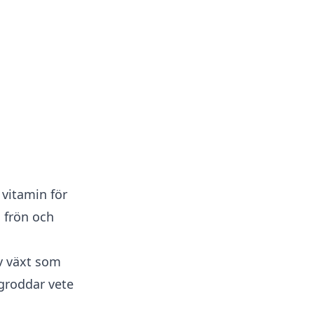
 vitamin för
 frön och
v växt som
 groddar vete