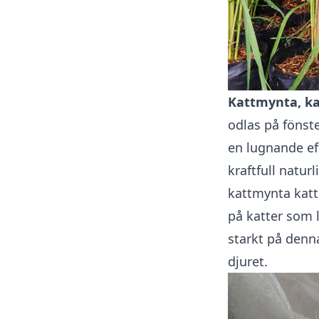
Kattmynta, k
odlas på fönste
en lugnande ef
kraftfull natur
kattmynta katt
på katter som 
starkt på den
djuret.