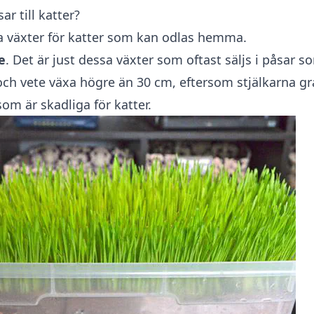
ar till katter?
ra växter för katter som kan odlas hemma.
e
. Det är just dessa växter som oftast säljs i påsar s
 och vete växa högre än 30 cm, eftersom stjälkarna g
som är skadliga för katter.