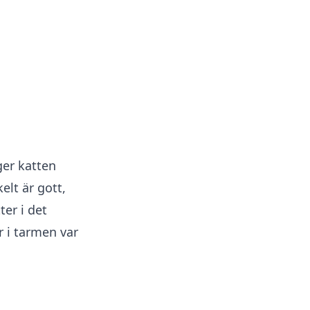
ger katten
elt är gott,
ter i det
r i tarmen var