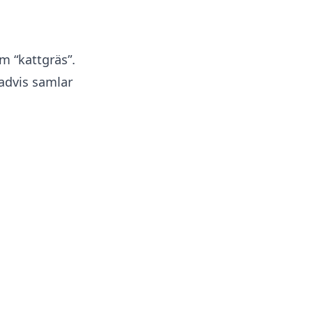
om “kattgräs”.
radvis samlar