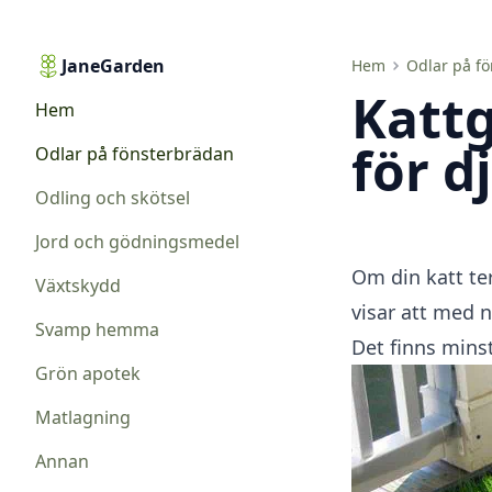
JaneGarden
Kattgräs. Säker växtlighet för djur
Hem
Odlar på f
Kattg
Hem
för d
Odlar på fönsterbrädan
Odling och skötsel
Jord och gödningsmedel
Om din katt te
Växtskydd
visar att med 
Svamp hemma
Det finns mins
Grön apotek
Matlagning
Annan