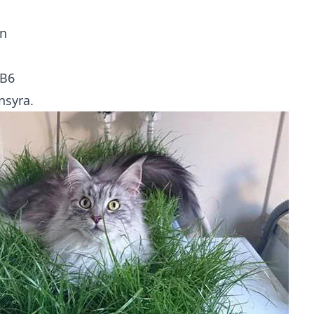
n
 B6
nsyra.