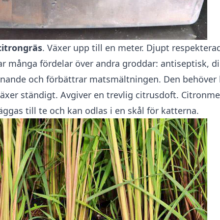
citrongräs
. Växer upp till en meter. Djupt respekterad
r många fördelar över andra groddar: antiseptisk, di
ugnande och förbättrar matsmältningen. Den behöver 
xer ständigt. Avgiver en trevlig citrusdoft. Citronme
äggas till te och kan odlas i en skål för katterna.