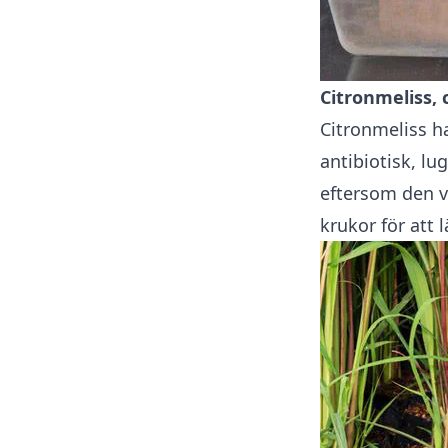
Citronmeliss, 
Citronmeliss ha
antibiotisk, l
eftersom den vä
krukor
för att l