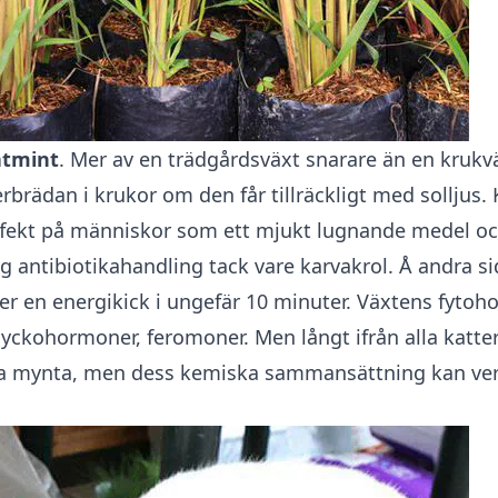
atmint
. Mer av en trädgårdsväxt snarare än en kruk
rbrädan i krukor om den får tillräckligt med solljus.
fekt på människor som ett mjukt lugnande medel oc
lig antibiotikahandling tack vare karvakrol. Å andra s
er en energikick i ungefär 10 minuter. Växtens fytoh
lyckohormoner, feromoner. Men långt ifrån alla katte
na mynta, men dess kemiska sammansättning kan ver