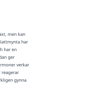
växt, men kan
 Kattmynta har
h har en
idan ger
ormoner verkar
r reagerar
kligen gynna