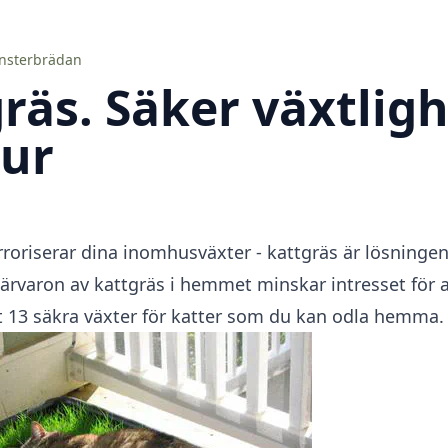
önsterbrädan
räs. Säker växtlig
jur
rroriserar dina inomhusväxter - kattgräs är lösningen
närvaron av kattgräs i hemmet minskar intresset för a
t 13 säkra växter för katter som du kan odla hemma.