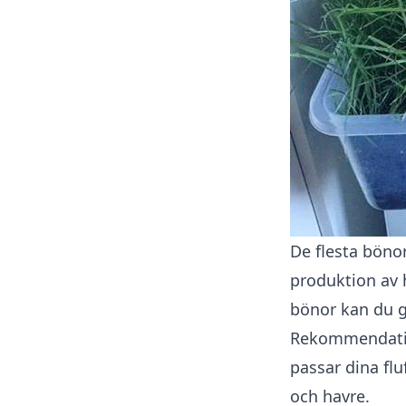
De flesta bönor
produktion av 
bönor
kan du gö
Rekommendatio
passar dina flu
och havre.