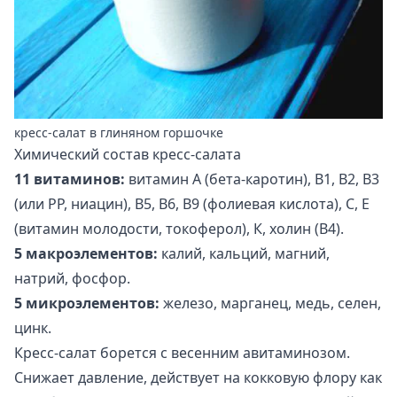
кресс-салат в глиняном горшочке
Химический состав кресс-салата
11 витаминов:
витамин А (бета-каротин), В1, В2, В3
(или РР, ниацин), В5, В6, В9 (фолиевая кислота), С, Е
(витамин молодости, токоферол), К, холин (В4).
5 макроэлементов:
калий, кальций, магний,
натрий, фосфор.
5 микроэлементов:
железо, марганец, медь, селен,
цинк.
Кресс-салат борется с весенним авитаминозом.
Снижает давление, действует на кокковую флору как