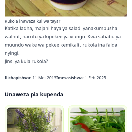
Rukola inaweza kuliwa tayari
Katika ladha, majani haya ya saladi yanakumbusha
walnut, harufu ya kipekee ya viungo. Kwa sababu ya
muundo wake wa pekee
kemikali
, rukola ina faida
nyingi.
Jinsi ya kula rukola?
Ilichapishwa:
11 Mei 2013
Imesasishwa:
1 Feb 2025
Unaweza pia kupenda