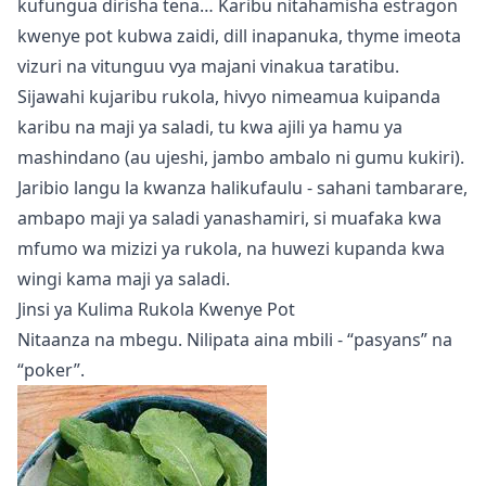
kufungua dirisha tena… Karibu nitahamisha estragon
kwenye pot kubwa zaidi, dill inapanuka, thyme imeota
vizuri na vitunguu vya majani vinakua taratibu.
Sijawahi kujaribu rukola, hivyo nimeamua kuipanda
karibu na maji ya saladi, tu kwa ajili ya hamu ya
mashindano (au ujeshi, jambo ambalo ni gumu kukiri).
Jaribio langu la kwanza halikufaulu - sahani tambarare,
ambapo maji ya saladi yanashamiri, si muafaka kwa
mfumo wa mizizi ya rukola, na huwezi kupanda kwa
wingi kama maji ya saladi.
Jinsi ya Kulima Rukola Kwenye Pot
Nitaanza na mbegu. Nilipata aina mbili - “pasyans” na
“poker”.