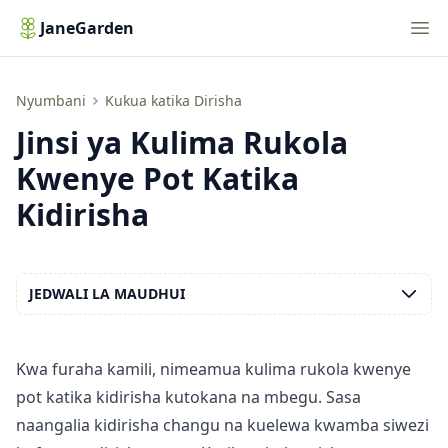
Nav
JaneGarden
Jinsi ya Kulima Rukola Kwenye Pot Katika Kidirisha
Nyumbani
Kukua katika Dirisha
Jinsi ya Kulima Rukola
Kwenye Pot Katika
Kidirisha
JEDWALI LA MAUDHUI
Kwa furaha kamili, nimeamua kulima rukola kwenye
pot katika kidirisha kutokana na mbegu. Sasa
naangalia kidirisha changu na kuelewa kwamba siwezi