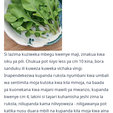
Si lazima kuziweka mbegu kwenye maji, zinakua kwa
siku ya pili. Chukua pot isiyo less ya cm 10 kina, bora
sanduku ili kuweza kuweka vichaka vingi.
Inapendekezwa kupanda rukola nyumbani kwa umbali
wa sentimita moja kutoka kwa kila mmoja, na baada
ya kuonekana kwa majani mawili ya mwanzo, kupanda
kwenye cm 4, lakini si tayari kuhamisha jeshi zima la
rukola, niliupanda kama nilivyoweza - niligawanya pot
katika nusu duara mbili na kupanda kila moja kwa aina