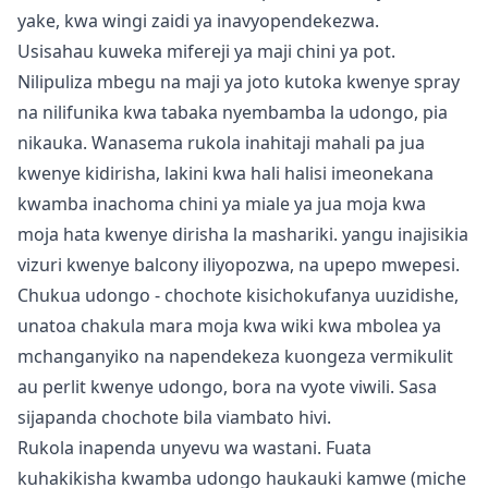
yake, kwa wingi zaidi ya inavyopendekezwa.
Usisahau kuweka mifereji ya maji chini ya pot.
Nilipuliza mbegu na maji ya joto kutoka kwenye spray
na nilifunika kwa tabaka nyembamba la udongo, pia
nikauka. Wanasema rukola inahitaji mahali pa jua
kwenye kidirisha, lakini kwa hali halisi imeonekana
kwamba inachoma chini ya miale ya jua moja kwa
moja hata kwenye dirisha la mashariki. yangu inajisikia
vizuri kwenye balcony iliyopozwa, na upepo mwepesi.
Chukua udongo - chochote kisichokufanya uuzidishe,
unatoa chakula mara moja kwa wiki kwa mbolea ya
mchanganyiko na napendekeza kuongeza
vermikulit
au perlit
kwenye udongo, bora na vyote viwili. Sasa
sijapanda chochote bila viambato hivi.
Rukola inapenda unyevu wa wastani. Fuata
kuhakikisha kwamba udongo haukauki kamwe (miche