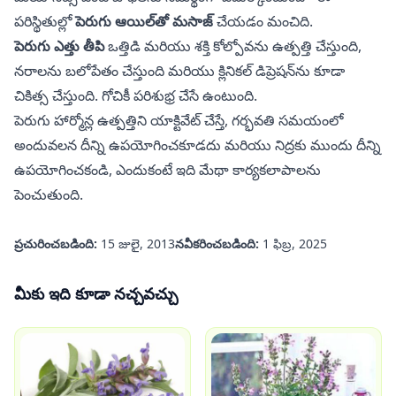
పరిస్థితుల్లో
పెరుగు ఆయిల్‌తో మసాజ్
చేయడం మంచిది.
పెరుగు ఎత్తు తీపి
ఒత్తిడి మరియు శక్తి కోల్పోవను ఉత్పత్తి చేస్తుంది,
నరాలను బలోపేతం చేస్తుంది మరియు క్లినికల్ డిప్రెషన్‌ను కూడా
చికిత్స చేస్తుంది. గోచికీ పరిశుభ్ర చేసే ఉంటుంది.
పెరుగు హార్మోన్ల ఉత్పత్తిని యాక్టివేట్ చేస్తే, గర్భవతి సమయంలో
అందువలన దీన్ని ఉపయోగించకూడదు మరియు నిద్రకు ముందు దీన్ని
ఉపయోగించకండి, ఎందుకంటే ఇది మేథా కార్యకలాపాలను
పెంచుతుంది.
ప్రచురించబడింది:
15 జులై, 2013
నవీకరించబడింది:
1 ఫిబ్ర, 2025
మీకు ఇది కూడా నచ్చవచ్చు