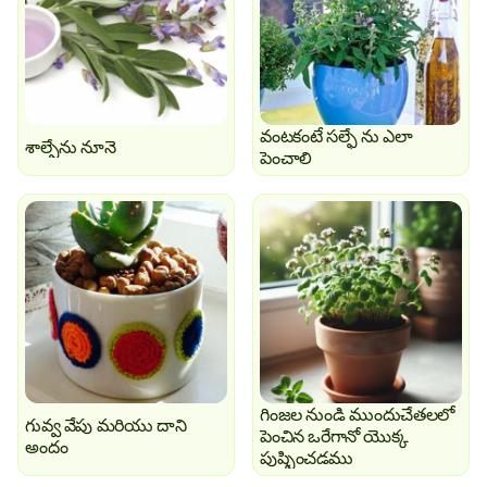
వంటకంటే సల్ఫే ను ఎలా
శాల్ఫేను నూనె
పెంచాలి
గింజల నుండి ముందుచేతలలో
గువ్వ వేపు మరియు దాని
పెంచిన ఒరేగానో యొక్క
అందం
పుష్పించడము