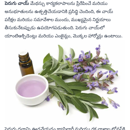
పెరుగు చాయ్
మేథస్సు కార్యకలాపాలను ప్రేరేపించే మరియు
అనుభూతులను ఉత్పత్తిచేయడానికి ప్రసిద్ధి చెందింది, ఈ చాయ్
పరీక్షల మరియు సమావేశాల ముందు, ముఖ్యమైన నిర్ణయాలు
తీసుకునేటప్పుడు ఉపయోగపడుతుంది. పెరుగు చాయ్‌లో
యాంటిఆక్సిడెంట్లు మరియు ఎంజైమ్లు, మొక్కల హార్మోన్లు ఉంటాయి.
పెరుగు ద్రవాన్ని
ఊడవేయడం క్యాపిలారీ మరియు రక్త నాళాల టోనస్‌కి