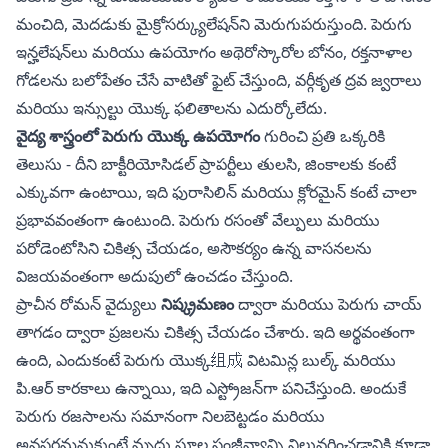
మంచిది, మెదడుకు మైక్రోసర్క్యులేషన్‌ని మెరుగుపరుస్తుంది. పెరుగు
ఇన్హలేషన్‌లు మరియు ఉపయోగం అథెరోస్కొరోల బోనం, రక్తనాళాల
గోడలను బలోపేతం చేసే వాటితో ఫైట్ చేస్తుంది, వర్గీకృత ద్రవ జ్వరాలు
మరియు ఇన్సుల్టు యొక్క ఫలితాలను ఎదుర్కోలేదు.
వైద్య శాస్త్రంలో పెరుగు యొక్క ఉపయోగం
గురించి ప్రతి ఒక్కరికి
తెలుసు - దీని బాక్టీరియోసిడల్ ప్రాపర్టీలు తులసి, జింకాలకు కంటే
ఎక్కువగా ఉంటాయి, ఇది ఫురాసిలిన్ మరియు క్లోరమైన్ కంటే చాలా
ప్రభావవంతంగా ఉంటుంది. పెరుగు రసంతో వేల్పులు మరియు
పరోడెంటోసిని చికిత్స చేయడం, అసౌకర్యం ఉన్న వాసనలను
విజయవంతంగా అదుపులో ఉంచడం చేస్తుంది.
ప్రాచీన రోమన్ వైద్యులు
నిష్క్రమణం
ద్వారా మరియు పెరుగు చాయ్
తాగడం ద్వారా ప్రజలను చికిత్స చేయడం చేశారు. ఇది అర్థవంతంగా
ఉంది, ఎందుకంటే
పెరుగు యొక్క组成
విటమిన్ల బుల్క్ మరియు
పి.ఆర్ కారకాలు ఉన్నాయి, ఇది ఎస్ట్రోజన్‌గా పనిచేస్తుంది. అందుకే
పెరుగు రజసాలను సమానంగా నిలబెట్టడం మరియు
అవసరమనుకుంటే మృదు స్థూల సంజీవ్యాన్ని నిలువరించడానికి కూడా