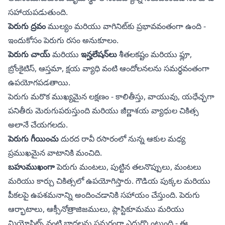
సహాయపడుతుంది.
పెరుగు ద్రవం
ముల్యం మరియు వాగినిట్‌కు ప్రభావవంతంగా ఉంది -
ఇందుకోసం పెరుగు రసం అనుకూలం.
పెరుగు చాయ్
మరియు
ఇన్హలేషన్‌లు
శీతలకష్టం మరియు ఫ్లూ,
బ్రోంకైటిస్, ఆస్తమా, క్షయ వ్యాధి వంటి ఆందోలనల‌ను సమర్థవంతంగా
ఉపయోగపడతాయి.
పెరుగు మరొక ముఖ్యమైన లక్షణం - కాలితీస్తు, వాయువు, యధేచ్ఛగా
పనితీరు మెరుగుపరుస్తుంది మరియు జీర్ణాశయ వ్యాధుల చికిత్స
అలానే చేయగలదు.
పెరుగు గీయించు
దురద రావీ రసారంలో నున్న ఆకుల మధ్య
ప్రముఖమైన వాటానికి మంచిది.
బహుముఖంగా
పెరుగు మంటలు, పుట్టిన తలనొప్పులు, మంటలు
మరియు కార్చు చికిత్సలో ఉపయోగిస్తారు. గౌడియ పుక్కల మరియు
పీకలపై ఉపశమనాన్ని అందించడానికి సహాయం చేస్తుంది. పెరుగు
ఆర్భాటాలు, ఆక్సీనోత్రాజిజములు, ప్లాస్టికూమము మరియు
మియోసిట్స్ వంటి బాధలను సమర్థంగా ఎదుర్కొంటుంది - ఈ