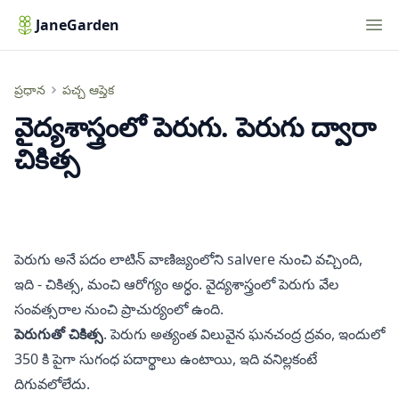
Nav
JaneGarden
వైద్యశాస్త్రంలో పెరుగు. పెరుగు ద్వారా చికిత్స
ప్రధాన
పచ్చ ఆప్తెక
వైద్యశాస్త్రంలో పెరుగు. పెరుగు ద్వారా
చికిత్స
పెరుగు అనే పదం లాటిన్ వాణిజ్యంలోని salvere నుంచి వచ్చింది,
ఇది - చికిత్స, మంచి ఆరోగ్యం అర్ధం. వైద్యశాస్త్రంలో పెరుగు వేల
సంవత్సరాల నుంచి ప్రాచుర్యంలో ఉంది.
పెరుగుతో చికిత్స
. పెరుగు అత్యంత విలువైన ఘనచంద్ర ద్రవం, ఇందులో
350 కి పైగా సుగంధ పదార్థాలు ఉంటాయి, ఇది వనిల్లకంటే
దిగువలోలేదు.