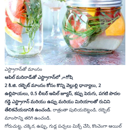
ఎస్ట్రాగాన్‌తో మాంసం
ఆపిల్ మరినాడ్‌తో ఎస్ట్రాగాన్‌లో خرగోషి
2 కి.జి. రబ్బెట్ మాంసం కోసం కొన్ని వెల్లుల్లి ధాన్యాలు, 2
ఉల్లిపాయలు, 0.5 లీటర్ ఆపిల్ జ్యూస్, కప్పు పెరుగు, పగటి పొదల
గడ్డి ఎస్ట్రాగాన్ మరియు ఉప్పు మరియు మిరియాలతో రుచిని
తేలికచేయడానికి ఉంచండి.
రాత్రంతా పులియబెట్టండి. రబ్బెట్
మాంసాన్ని తరిగి ఉంచండి.
గోరుచుట్ట, చక్కెర, ఉప్పు, గుడ్ల పచ్చలు మిక్స్ చేసి, కొంచెంగా ఆయిల్