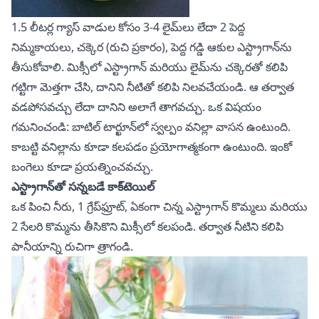
1.5 లీటర్ల గ్యాస్ వాడుల కోసం 3-4 లైమ్‌లు లేదా 2 పెద్ద
నిమ్మకాయలు, చక్కెర (రుచి ప్రకారం), పెద్ద గడ్డి ఆకుల ఎస్ట్రాగాన్‌ను
తీసుకోవాలి. మిక్సీలో ఎస్ట్రాగాన్ మరియు లైమ్‌ను చక్కెరతో కలిపి
గట్టిగా మెత్తగా చేసి, దానిని నీటితో కలిపి నిలవచేయండి. ఆ తర్వాత
వడపోసవచ్చు లేదా దానిని అలాగే తాగవచ్చు. ఒక విషయం
గమనించండి: బాటిల్ టార్ఖూన్‌లో స్వల్పం వనిల్లా వాసన ఉంటుంది.
కాబట్టి వనిల్లాను కూడా కలపడం ప్రయోగాత్మకంగా ఉంటుంది. ఇంకో
బంగెలు కూడా ప్రయత్నించవచ్చు.
ఎస్ట్రాగాన్‌తో సన్నబడే కాక్‌టెయిల్
ఒక పించి నీరు, 1 గ్రేప్‌ఫ్రూట్, ఏకంగా చిన్న ఎస్ట్రాగాన్ కొమ్మలు మరియు
2 సేలరి కొమ్మను తీసికొని మిక్సీలో కలపండి. తర్వాత నీటిని కలిపి
పానీయాన్ని రుచిగా త్రాగండి.