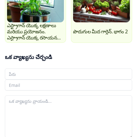
ఎస్ట్రాగాన్ యొక్క లక్షణాలు
మరియు ప్రయోజనం.
పొదుగుల మీద గార్డెన్. భాగం 2
ఎస్ట్రాగాన్ యొక్క రసాయన
composição
ఒక వ్యాఖ్యను చేర్చండి
మీ పేరు
మీ ఇమెయిల్
మీ వ్యాఖ్య