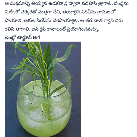
ఆ మిశ్రమాన్ని తియ్యన ఉడకపాత్ర ద్వారా వడపోసి త్రాగాలి. పండ్లను
మిక్సీలో చక్కెరతో మెత్తగా చేసి, తయారైన సిరప్‌ను గ్లాసులలో
పోయాలి, ఆకుల సిరప్‌ను చేరిపొయ్యాలి, ఆ తరువాత గ్యాస్ నీరు
కలిపి తాగాలి. ఐస్ క్రష్ కావాలంటే ప్రయోగించవచ్చు.
ఇంట్లో టార్ఖూన్ №1