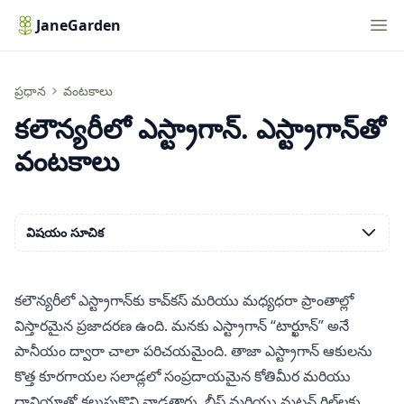
Nav
JaneGarden
కలౌన్యరీలో ఎస్ట్రాగాన్. ఎస్ట్రాగాన్‌తో వంటకాలు
ప్రధాన
వంటకాలు
కలౌన్యరీలో ఎస్ట్రాగాన్. ఎస్ట్రాగాన్‌తో
వంటకాలు
విషయం సూచిక
కలౌన్యరీలో ఎస్ట్రాగాన్‌కు కావ్‌కస్ మరియు మధ్యధరా ప్రాంతాల్లో
విస్తారమైన ప్రజాదరణ ఉంది. మనకు ఎస్ట్రాగాన్ “టార్ఖూన్” అనే
పానీయం ద్వారా చాలా పరిచయమైంది. తాజా ఎస్ట్రాగాన్ ఆకులను
కొత్త కూరగాయల సలాడ్లలో సంప్రదాయమైన కోతిమీర మరియు
దానియాతో కలుపుకొని వాడతారు, బీఫ్ మరియు మటన్ గ్రిల్‌లకు