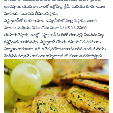
అందిస్తారు, యువ కాండాలతో ఒక్రోష్కా, క్రీమీ మరియు కూరగాయల
సూప్‌లకు సువాసన తీసుకువస్తారు.
ఎస్ట్రాగాన్‌తో కూరగాయలు ఉప్పునీటిలో నిల్వ చేస్తారు, అలాగే
మాంసం మరియు చేపల కోసం సువాసన కలిగిన వెనిగర్
తయారుచేస్తారు.
ఇంట్లో ఎస్ట్రాగాన్‌ను కిటికీ తలుపుపై పెంచడం
పెద్ద
కష్టమైనది కాకపోవచ్చు. ఎస్ట్రాగాన్ యొక్క
రసాయనిక పరమాణు
నిర్మాణం
కారణంగా, ఇది అనేక ప్రయోజనాలను కలిగి ఉంది మరియు
మెడిసిన్
మాత్రమే కాకుండా
కాస్మెటాలజీ
లో కూడా ఉపయోగిస్తారు.