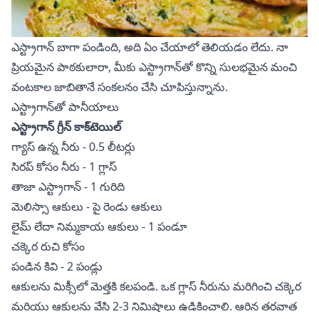
ఎస్ట్రాగాన్ బాగా పండింది, అది ఏం చేయాలో తెలియడం లేదు. నా
ప్రియమైన పాఠకులారా, మీకు ఎస్ట్రాగాన్‌తో కొన్ని సులభమైన మంచి
వంటకాల జాబితానే సంకలనం చేసి చూపిస్తున్నాను.
ఎస్ట్రాగాన్‌తో పానీయాలు
ఎస్ట్రాగాన్ గ్రీన్ కాక్‌టెయిల్
గ్యాస్ ఉన్న నీరు - 0.5 లీటర్లు
సిరప్ కోసం నీరు - 1 గ్లాస్
తాజా ఎస్ట్రాగాన్ - 1 గురిది
మెలిస్సా ఆకులు - పై రెండు ఆకులు
లైమ్ లేదా నిమ్మకాయ ఆకులు - 1 పండూ
చక్కెర రుచి కోసం
పండిన కివి - 2 పండ్లు
ఆకులను మిక్సీలో మెత్తకి కలపండి. ఒక గ్లాస్ నీరును మరిగించి చక్కెర
మరియు ఆకులను వేసి 2-3 నిమిషాలు ఉడికించాలి. ఆరిన తరవాత