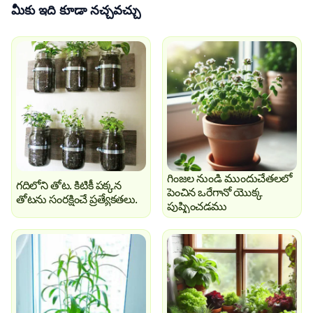
మీకు ఇది కూడా నచ్చవచ్చు
గింజల నుండి ముందుచేతలలో
గదిలోని తోట. కిటికీ పక్కన
పెంచిన ఒరేగానో యొక్క
తోటను సంరక్షించే ప్రత్యేకతలు.
పుష్పించడము