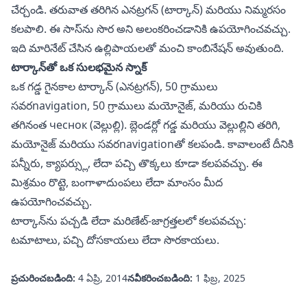
చేర్చండి. తరువాత తరిగిన ఎనట్రగన్ (టార్కాన్) మరియు నిమ్మరసం
కలపాలి. ఈ సాస్‌ను సొర అని అలంకరించడానికి ఉపయోగించవచ్చు.
ఇది మారినేట్ చేసిన ఉల్లిపాయలతో మంచి కాంబినేషన్ అవుతుంది.
టార్కాన్‌తో ఒక సులభమైన స్నాక్
ఒక గడ్డ గైనకాల టార్కాన్ (ఎనట్రగన్), 50 గ్రాములు
సవరnavigation, 50 గ్రాములు మయోనైజ్, మరియు రుచికి
తగినంత чеснок (వెల్లుల్లి). బ్లెండర్లో గడ్డ మరియు వెల్లుల్లిని తరిగి,
మయోనైజ్ మరియు సవరnavigationతో కలపండి. కావాలంటే దీనికి
పన్నీరు, క్యాపర్స్లు, లేదా పచ్చి తొక్కలు కూడా కలపవచ్చు. ఈ
మిశ్రమం రొట్టె, బంగాళాదుంపలు లేదా మాంసం మీద
ఉపయోగించవచ్చు.
టార్కాన్‌ను పచ్చడి లేదా మరిణేట్-జాగ్రత్తలలో కలపవచ్చు:
టమాటాలు, పచ్చి దోసకాయలు లేదా సొరకాయలు.
ప్రచురించబడింది:
4 ఏప్రి, 2014
నవీకరించబడింది:
1 ఫిబ్ర, 2025