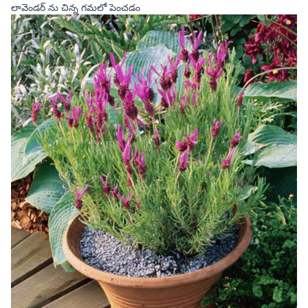
లావెండర్ ను చిన్న గమలో పెంచడం