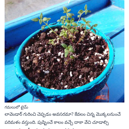
గమలులో టైమ్
లావెండార్
గురించి చెప్పడం అవసరమా? కేవలం చిన్న మొక్కలనుంచే
పరిమళం వస్తుంది. పుష్పించే కాలం వచ్చే దాకా వేచి చూడాల్సి