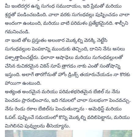
మీ ఇంటిదగ్గర ఉన్న సుగంధ సముదాయం, ఇది ప్రేమతో మరియు
శ్రద్దతో పండించబడింది. చాలా వరకు సుగంధవల్లు పుష్పించడం చాలా
అందంగా ఉంటుంది, మరియు వాటి పరిమళం ప్రత్యేకమైనది.
శాల్ఫీని
గమనించండి.
నా ఇంటి తోట ప్రస్తుతం అలంకార మొక్కల్ని వెనక్కి నెట్టేసి
సుగంధవల్లుల పెంపకాన్ని ముందుకు తెచ్చింది, దానిని నేను అసలు
పశ్చాత్తాపించట్లేదు. ఫలానా ఆషాఢెలు మరియు సుగంధవల్లులతో
చేసిన రుచికరమైన చికెన్ సూప్ త్రాగడం నాకు ఎంతో సంతోషాన్ని
ఇస్తుంది. అలాగే
తారగోనుతో హోం డ్రింక్స్
తయారుచేయడం నా కొరకు
హాయిగా ఉంటుంది.
అత్యంత అందమైన మరియు పరిమళభరితమైన బేజిల్ ను నేను
పెంచడం ప్రారంభించాను, ఇది గమలలో చాలా సులభంగా పెంచవచ్చు.
నేను రెండు రకాల బేజిల్‌ను పెంచుతున్నాను - అమెథిస్ట్ మరియు
ఓపల్. పుష్పించే సమయంలో కొన్ని మొక్కల్ని వదిలిపెట్టాను, మరియు
మిగిలినవి పువ్వులను తీసెయ్యాను.