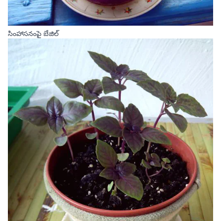
సింహాసనంపై బేజిల్