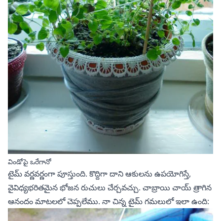
విండోపై ఒరేగానో
టైమ్
వర్ణవర్ణంగా పూస్తుంది. కొద్దిగా దాని ఆకులను ఉపయోగిస్తే,
వైవిధ్యభరితమైన భోజన రుచులు చేర్చవచ్చు. చాబ్రాయి చాయ్ త్రాగిన
ఆనందం మాటలలో చెప్పలేము. నా చిన్న టైమ్ గమలులో ఇలా ఉంది: