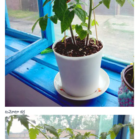
టమోటా కర్ర