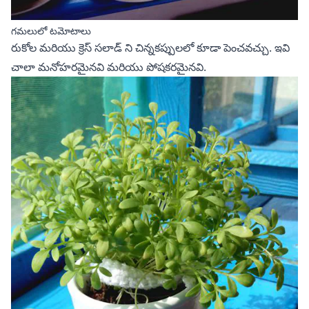
గమలులో టమోటాలు
రు‌కోల
మరియు
క్రెస్ సలాడ్‌
ని చిన్నకప్పులలో కూడా పెంచవచ్చు. ఇవి
చాలా మనోహరమైనవి మరియు పోషకరమైనవి.