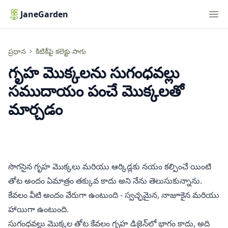
Nav
JaneGarden
గృహ మొక్కలను సుగంధవల్లు సముదాయం పంచే మొక్కలతో మార్చడం
ప్రధాన
కిటికీపై కలెక్టు సాగు
గృహ మొక్కలను సుగంధవల్లు
సముదాయం పంచే మొక్కలతో
మార్చడం
సొగసైన గృహ మొక్కలు మరియు ఆర్కిడ్లకు నయం కల్పించే యింటి
తోట అందం ఏమాత్రం తక్కువ కాదు అని నేను తెలుసుకున్నాను.
కేవలం వీటి అందం వేరుగా ఉంటుంది - స్వచ్ఛమైన, నాజూకైన మరియు
హాయిగా ఉంటుంది.
సుగంధవల్లు మొక్కల తోట కేవలం గృహ డిజైన్‌లో భాగం కాదు, అది