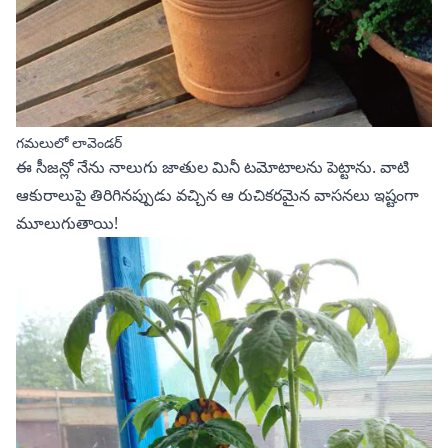
గమలులో లావెండర్
ఈ సీజన్లో నేను నాలుగు జాతుల
మినీ టమోటాలను
పెట్టాను. వాటి
ఆకురాలుపై తిరిగినప్పుడు వచ్చిన ఆ రుచికరమైన వాసనలు ఇష్టంగా
మూలుగుతాయి!