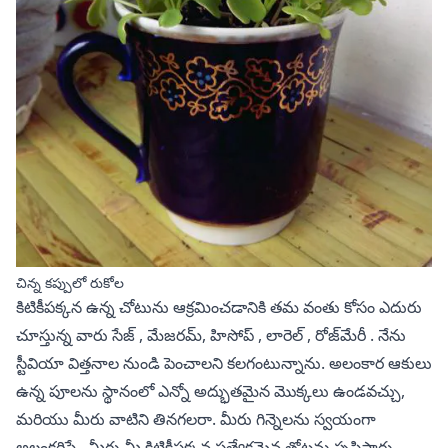
చిన్న కప్పులో రుకోల
కిటికీపక్కన ఉన్న చోటును ఆక్రమించడానికి తమ వంతు కోసం ఎదురు
చూస్తున్న వారు
సేజ్
, మేజరమ్,
హిసోప్
,
లారెల్
,
రోజ్‌మేరీ
. నేను
స్టీవియా విత్తనాల నుండి
పెంచాలని కలగంటున్నాను. అలంకార ఆకులు
ఉన్న పూలను స్థానంలో ఎన్నో అద్భుతమైన మొక్కలు ఉండవచ్చు,
మరియు మీరు వాటిని తినగలరా. మీరు
గిన్నెలను స్వయంగా
అలంకరిస్తే
, మీరు మీ కిటికీపక్కన ప్రత్యేకమైన తోటను సృష్టిస్తారు.