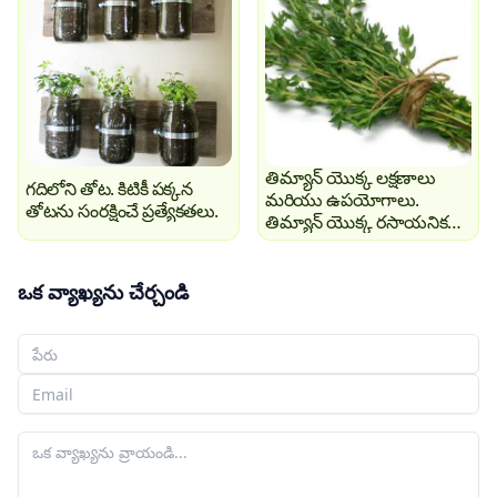
తిమ్యాన్ యొక్క లక్షణాలు
గదిలోని తోట. కిటికీ పక్కన
మరియు ఉపయోగాలు.
తోటను సంరక్షించే ప్రత్యేకతలు.
తిమ్యాన్ యొక్క రసాయనిక
సంక్లేష్
ఒక వ్యాఖ్యను చేర్చండి
మీ పేరు
మీ ఇమెయిల్
మీ వ్యాఖ్య