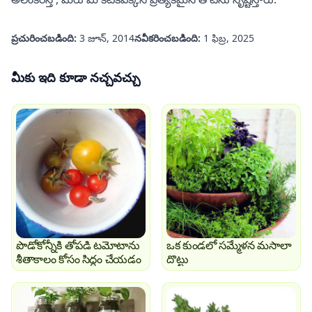
ప్రచురించబడింది:
3 జూన్, 2014
నవీకరించబడింది:
1 ఫిబ్ర, 2025
మీకు ఇది కూడా నచ్చవచ్చు
పొడోకోన్నీకి తోపడి టమోటాను
ఒక కుండలో సమ్మేళన మసాలా
శీతాకాలం కోసం సిద్ధం చేయడం
దొట్టు