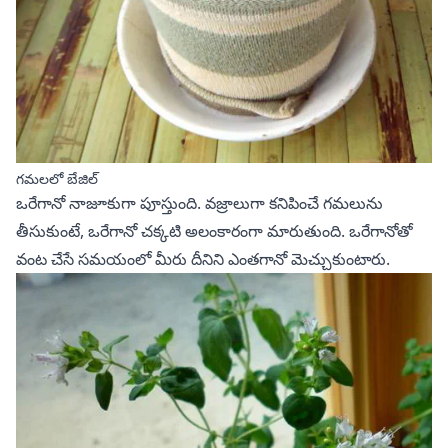
గమలలో బేజిల్
ఒరేగానో
నాజూకుగా పూస్తుంది. వజ్రాలుగా కనిపించే గమలును
తీసుకుంటే, ఒరేగానో చక్కటి అలంకారంగా మారుతుంది.
ఒరేగానోతో
వంట చేసే
సమయంలో మీరు దీనిని ఎంతగానో మెచ్చుకుంటారు.