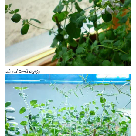
ఒరేగానో పూచే దృశ్యం