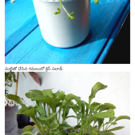
మట్టితో చేసిన గమలులో క్రెస్ సలాడ్