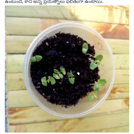
ఉంటుంది, కానీ అన్ని ప్రయత్నాలు ఫలితంగా ఉంటాయి.