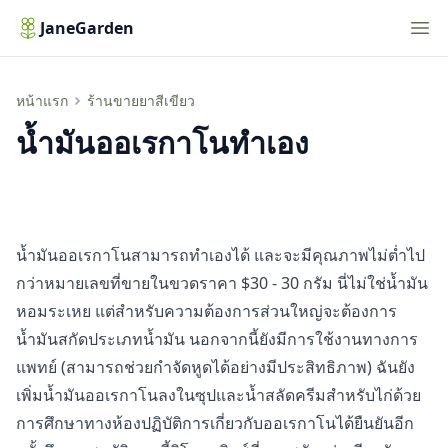
Nav
JaneGarden
น้ำมันออเรกาโนทำเอง
หน้าแรก
ร้านขายยาสีเขียว
น้ำมันออเรกาโนทำเอง
น้ำมันออเรกาโนสามารถทำเองได้ และจะมีคุณภาพไม่ต่ำไป
กว่าหมายเลขที่ขายในขวดราคา $30 - 30 กรัม นี่ไม่ใช่น้ำมัน
หอมระเหย แต่สำหรับความต้องการส่วนใหญ่จะต้องการ
น้ำมันสกัดประเภทน้ำมัน นอกจากนี้ยังมีการใช้งานทางการ
แพทย์ (สามารถช่วยกำจัดหูดได้อย่างมีประสิทธิภาพ) ฉันยัง
เพิ่มน้ำมันออเรกาโนลงในซุปและน้ำสลัดครีมสำหรับไก่ด้วย
การศึกษาทางห้องปฏิบัติการเกี่ยวกับออเรกาโนได้ยืนยันอีก