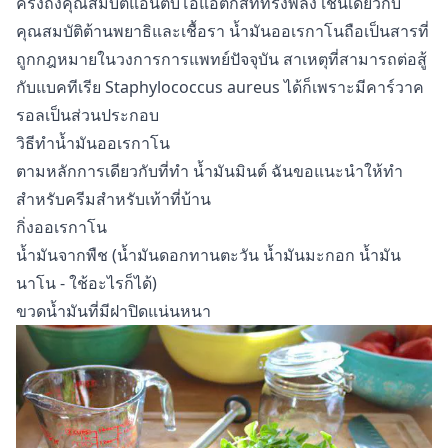
ครั้งถึงคุณสมบัติแอนตี้บิโอแอติกส์ที่ทรงพลัง เช่นเดียวกับ
คุณสมบัติต้านพยาธิและเชื้อรา น้ำมันออเรกาโนถือเป็นสารที่
ถูกกฎหมายในวงการการแพทย์ปัจจุบัน สาเหตุที่สามารถต่อสู้
กับแบคทีเรีย Staphylococcus aureus ได้ก็เพราะมีคาร์วาค
รอลเป็นส่วนประกอบ
วิธีทำน้ำมันออเรกาโน
ตามหลักการเดียวกับที่ทำ
น้ำมันมินต์
ฉันขอแนะนำให้ทำ
สำหรับครีมสำหรับเท้าที่บ้าน
กิ่งออเรกาโน
น้ำมันจากพืช (น้ำมันดอกทานตะวัน น้ำมันมะกอก น้ำมัน
นาโน - ใช้อะไรก็ได้)
ขวดน้ำมันที่มีฝาปิดแน่นหนา