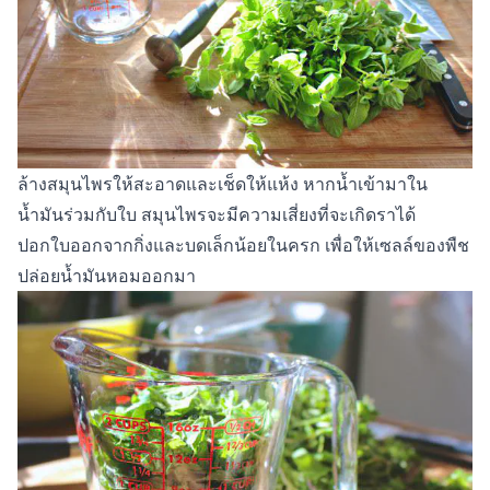
ล้างสมุนไพรให้สะอาดและเช็ดให้แห้ง หากน้ำเข้ามาใน
น้ำมันร่วมกับใบ สมุนไพรจะมีความเสี่ยงที่จะเกิดราได้
ปอกใบออกจากกิ่งและบดเล็กน้อยในครก เพื่อให้เซลล์ของพืช
ปล่อยน้ำมันหอมออกมา