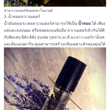
ชาลาเวนเดอร์กับดอกคาโมมายล์
3. น้ำหอมลาเวนเดอร์
น้ำมันหอมระเหยลาเวนเดอร์สามารถใช้เป็น
น้ำหอม
ได้ เพียง
แค่แตะลงบนผม หรือหยดลงบนข้อมือ ลาเวนเดอร์เข้ากันได้ดี
กับพิมเสน ยิลัง-ยิลัง อบเชย กุหลาบ มะลิ มะนาว เบอร์กาม็อต
และส้มแมนดาริน คุณสามารถสร้างกลิ่นเฉพาะตัวของคุณได้