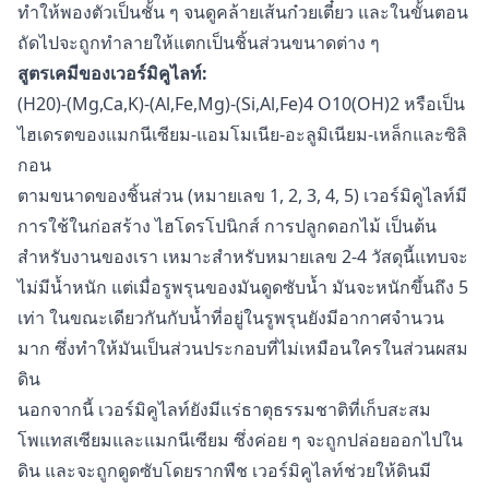
ทำให้พองตัวเป็นชั้น ๆ จนดูคล้ายเส้นก๋วยเตี๋ยว และในขั้นตอน
ถัดไปจะถูกทำลายให้แตกเป็นชิ้นส่วนขนาดต่าง ๆ
สูตรเคมีของเวอร์มิคูไลท์:
(Н20)-(Мg,Ca,K)-(Al,Fe,Mg)-(Si,Al,Fe)4 O10(OH)2 หรือเป็น
ไฮเดรตของแมกนีเซียม-แอมโมเนีย-อะลูมิเนียม-เหล็กและซิลิ
กอน
ตามขนาดของชิ้นส่วน (หมายเลข 1, 2, 3, 4, 5) เวอร์มิคูไลท์มี
การใช้ในก่อสร้าง ไฮโดรโปนิกส์ การปลูกดอกไม้ เป็นต้น
สำหรับงานของเรา เหมาะสำหรับหมายเลข 2-4 วัสดุนี้แทบจะ
ไม่มีน้ำหนัก แต่เมื่อรูพรุนของมันดูดซับน้ำ มันจะหนักขึ้นถึง 5
เท่า ในขณะเดียวกันกับน้ำที่อยู่ในรูพรุนยังมีอากาศจำนวน
มาก ซึ่งทำให้มันเป็นส่วนประกอบที่ไม่เหมือนใครในส่วนผสม
ดิน
นอกจากนี้ เวอร์มิคูไลท์ยังมีแร่ธาตุธรรมชาติที่เก็บสะสม
โพแทสเซียมและแมกนีเซียม ซึ่งค่อย ๆ จะถูกปล่อยออกไปใน
ดิน และจะถูกดูดซับโดยรากพืช เวอร์มิคูไลท์ช่วยให้ดินมี